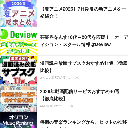
【夏アニメ2026】7月期夏の新アニメを一
挙紹介！
芸能界を志す10代～20代を応援！ オーデ
ィション・スクール情報はDeview
漫画読み放題サブスクおすすめ11選【徹底
比較】
オリコン顧客満足度ランキング
2026年動画配信サービスおすすめ40選
【徹底比較】
CS動画配信サービス20選
毎週の音楽ランキングから、ヒットの推移