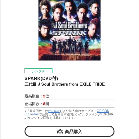
シングル
SPARK(DVD付)
三代目 J Soul Brothers from EXILE TRIBE
最高順位：
2
位
登場回数：
8
回
※「登場回数」は
you大樹
および法人向けサービス・
ORICON
BiZ online
で公開しております週間シングルランキングTOP200
のランクイン回数を掲載しています。
商品購入