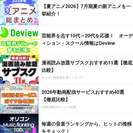
【夏アニメ2026】7月期夏の新アニメを一
挙紹介！
芸能界を志す10代～20代を応援！ オーデ
ィション・スクール情報はDeview
漫画読み放題サブスクおすすめ11選【徹底
比較】
オリコン顧客満足度ランキング
2026年動画配信サービスおすすめ40選
【徹底比較】
CS動画配信サービス20選
毎週の音楽ランキングから、ヒットの推移
をチェック！