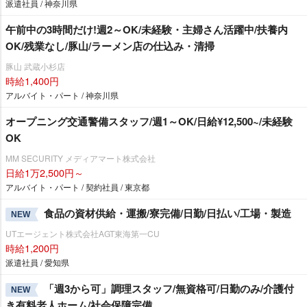
派遣社員 / 神奈川県
午前中の3時間だけ!週2～OK/未経験・主婦さん活躍中/扶養内
OK/残業なし/豚山/ラーメン店の仕込み・清掃
豚山 武蔵小杉店
時給1,400円
アルバイト・パート / 神奈川県
オープニング交通警備スタッフ/週1～OK/日給¥12,500~/未経験
OK
MM SECURITY メディアマート株式会社
日給1万2,500円～
アルバイト・パート / 契約社員 / 東京都
食品の資材供給・運搬/寮完備/日勤/日払い/工場・製造
NEW
UTエージェント株式会社AGT東海第一CU
時給1,200円
派遣社員 / 愛知県
「週3から可」調理スタッフ/無資格可/日勤のみ/介護付
NEW
き有料老人ホーム/社会保障完備