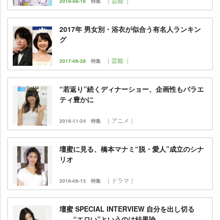
｜芸能 ｜
2019-08-16
特集
2017年 男女別・浴衣が似合う有名人ランキン
グ
｜芸能 ｜
2017-06-28
特集
“若返り”続くディナーショー、企画性もバラエ
ティ豊かに
｜アニメ｜
2016-11-24
特集
壇蜜に見る、橋本マナミ“脱・愛人”成立のシナ
リオ
｜ドラマ｜
2016-08-13
特集
壇蜜 SPECIAL INTERVIEW 自分を出し切る
――“エロい”というのは結果論