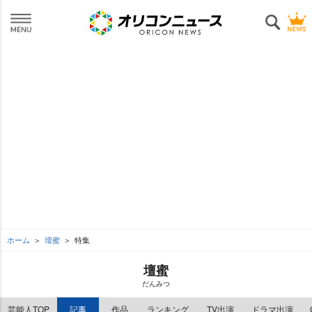
ホーム
壇蜜
特集
壇蜜
だんみつ
芸能人TOP
記事
作品
ランキング
TV出演
ドラマ出演