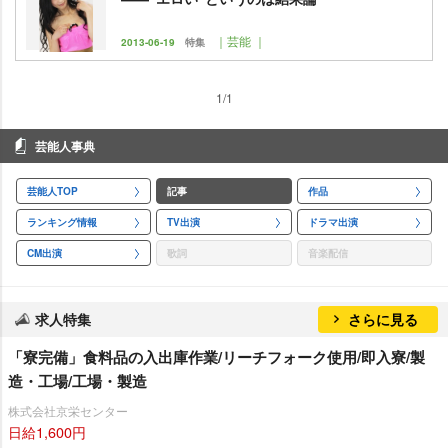
｜芸能 ｜
2013-06-19
特集
1/1
芸能人事典
芸能人TOP
記事
作品
ランキング情報
TV出演
ドラマ出演
CM出演
歌詞
音楽配信
求人特集
さらに見る
「寮完備」食料品の入出庫作業/リーチフォーク使用/即入寮/製
造・工場/工場・製造
株式会社京栄センター
日給1,600円