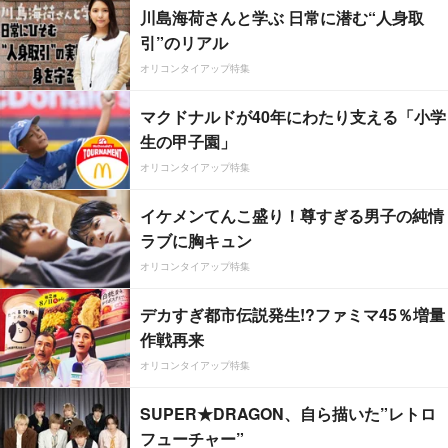
川島海荷さんと学ぶ 日常に潜む“人身取
引”のリアル
オリコンタイアップ特集
マクドナルドが40年にわたり支える「小学
生の甲子園」
オリコンタイアップ特集
イケメンてんこ盛り！尊すぎる男子の純情
ラブに胸キュン
オリコンタイアップ特集
デカすぎ都市伝説発生!?ファミマ45％増量
作戦再来
オリコンタイアップ特集
SUPER★DRAGON、自ら描いた”レトロ
フューチャー”