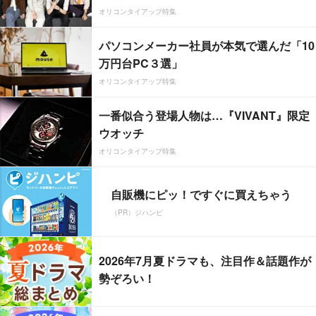
オリコンタイアップ特集
パソコンメーカー社員が本気で選んだ「10
万円台PC３選」
オリコンタイアップ特集
一番似合う登場人物は…『VIVANT』限定
ウオッチ
オリコンタイアップ特集
自販機にピッ！ですぐに買えちゃう
（PR）ジハンピ
2026年7月夏ドラマも、注目作＆話題作が
勢ぞろい！