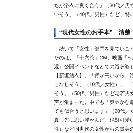
ちが浴衣に良く合う」（30代／男
いそう」（40代／男性）など、特
“現代女性のお手本” 清
続いて「女性」部門を見ていこう
たのは、「十六茶」CM、映画『S 
還』公開イベントなどでの浴衣姿
【新垣結衣】。「背が高いから、
こなしそう」（10代／女性）、「
そう」（50代／男性）など老若男
声が集まった。中でも「爽やかな
ても似合うと思います」（20代／
真っ先に思い浮かんだ。絶対可愛い
性）など同世代の女性からの賛美の