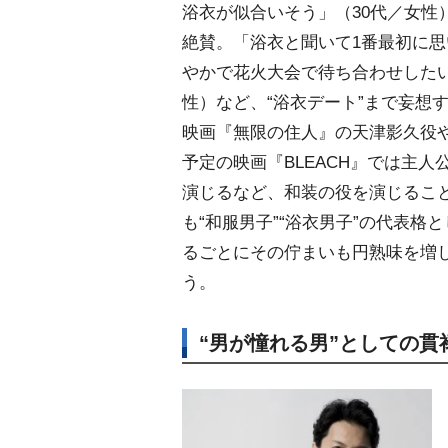
浴衣が似合いそう」（30代／女性
絶賛。「浴衣と聞いて1番最初に
かで花火大会で待ち合わせしたい
性）など、“浴衣デート”まで妄想
映画『無限の住人』の天津影久役や
予定の映画『BLEACH』では主人
演じるなど、和装の役を演じるこ
も“和服男子”“浴衣男子”の代表格
るごとにその佇まいも円熟味を増
う。
“男が憧れる男”としての貫