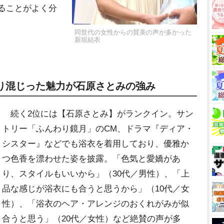
ることがよく分
同世代の女性からの賛美の声が多かった
新垣結衣
入り混じった魅力が石原さとみの強み
続く2位には【石原さとみ】がランクイン。サン
トリー「ふんわり鏡月」のCM、ドラマ『ディア・
シスター』などでも浴衣を着用しており、優雅か
つ色香を漂わせた姿を披露。「色気と愛嬌があ
り、スタイルもいいから」（30代／男性）、「上
品な感じが浴衣にも合うと思うから」（10代／女
性）、「浴衣のヘア・アレンジのおくれがみが似
合うと思う」（20代／女性）など絶賛の声が多