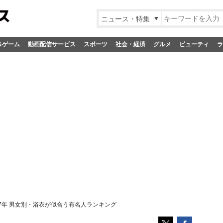
ニュース・特集
&ゲーム
動画配信サービス
スポーツ
社会・経済
グルメ
ビューティ
ラ
17年 男女別・浴衣が似合う有名人ランキング