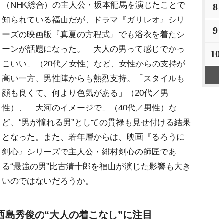
（NHK総合）の主人公・坂本龍馬を演じたことで
8
知られている福山だが、ドラマ『ガリレオ』シリ
9
ーズの映画版『真夏の方程式』でも浴衣を着たシ
ーンが話題になった。「大人の男って感じでかっ
1
こいい」（20代／女性）など、女性からの支持が
高い一方、男性陣からも熱烈支持。「スタイルも
顔も良くて、何より色気がある」（20代／男
性）、「大河のイメージで」（40代／男性）な
ど、“男が憧れる男”としての貫禄も見せ付ける結果
となった。また、若年層からは、映画『るろうに
剣心』シリーズで主人公・緋村剣心の師匠であ
る“最強の男”比古清十郎を福山が演じた影響も大き
いのではないだろうか。
西島秀俊の“大人の着こなし”に注目