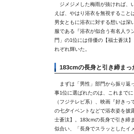
ジメジメした梅雨が抜ければ、い
えば、やはり浴衣を無視することは
男女ともに浴衣に対する想いは深い。
服である『浴衣が似合う有名人ラ
門」の1位には俳優の【福士蒼汰】
れぞれ輝いた。
183cmの長身と引き締ま
まずは「男性」部門から振り返
事1位に選ばれたのは、これまで
（フジテレビ系）、映画『好きっ
の七夕イベントなどで浴衣姿を披
士蒼汰】。183cmの長身で引き締
似合い、「長身でスラッとしたイ