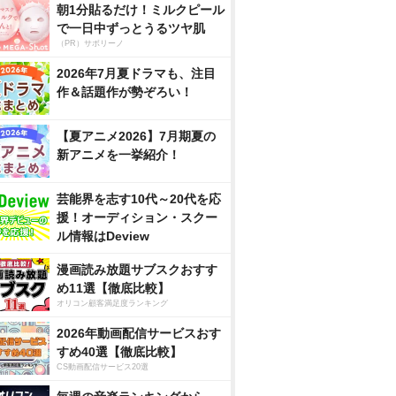
朝1分貼るだけ！ミルクピール
で一日中ずっとうるツヤ肌
（PR）サボリーノ
2026年7月夏ドラマも、注目
作＆話題作が勢ぞろい！
【夏アニメ2026】7月期夏の
新アニメを一挙紹介！
芸能界を志す10代～20代を応
援！オーディション・スクー
ル情報はDeview
漫画読み放題サブスクおすす
め11選【徹底比較】
オリコン顧客満足度ランキング
2026年動画配信サービスおす
すめ40選【徹底比較】
CS動画配信サービス20選