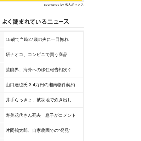
sponsored by 求人ボックス
15歳で当時27歳の夫に一目惚れ
研ナオコ、コンビニで買う商品
芸能界、海外への移住報告相次ぐ
山口達也氏 3.4万円の湘南物件契約
井手らっきょ、被災地で炊き出し
寿美花代さん死去 息子がコメント
片岡鶴太郎、自家農園での“発見”