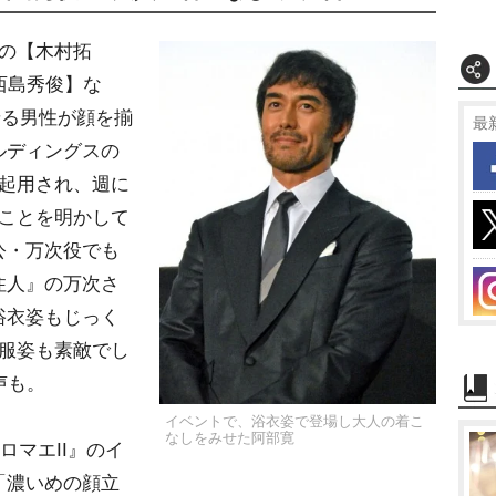
の【木村拓
西島秀俊】な
せる男性が顔を揃
最
ルディングスの
に起用され、週に
ることを明かして
公・万次役でも
住人』の万次さ
浴衣姿もじっく
和服姿も素敵でし
声も。
イベントで、浴衣姿で登場し大人の着こ
なしをみせた阿部寛
ロマエII』のイ
「濃いめの顔立