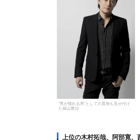
“男が憧れる男”としての貫禄も見せ付け
た福山雅治
上位の木村拓哉、阿部寛、