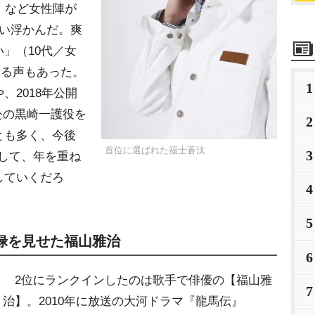
）など女性陣が
思い浮かんだ。爽
」（10代／女
する声もあった。
1
、2018年公開
公の黒崎一護役を
2
とも多く、今後
首位に選ばれた福士蒼汰
3
として、年を重ね
していくだろ
4
5
禄を見せた福山雅治
6
2位にランクインしたのは歌手で俳優の【福山雅
7
治】。2010年に放送の大河ドラマ『龍馬伝』