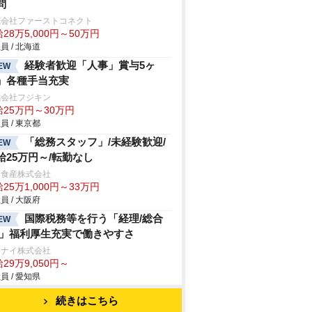
問
式会社ファーストコネクト
28万5,000円～50万円
員 / 北海道
経験者歓迎「人事」賞与5ヶ
EW
」各種手当充実
式会社フジキン
給25万円～30万円
員 / 東京都
「総務スタッフ」/未経験歓迎/
EW
給25万円～/転勤なし
崎食産株式会社
25万1,000円～33万円
員 / 大阪府
国際税務等を行う「経理/総合
EW
/」福利厚生充実で働きやすさ
ンナイ株式会社
29万9,050円～
員 / 愛知県
続きはこちら