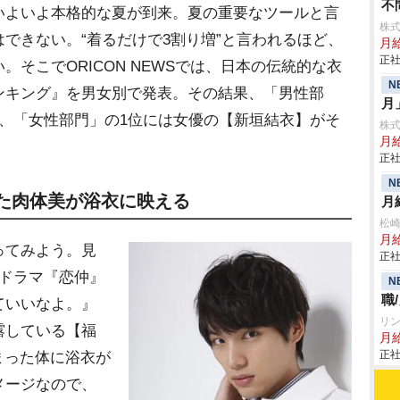
不
よいよ本格的な夏が到来。夏の重要なツールと言
株
できない。“着るだけで3割り増”と言われるほど、
月給
正社
そこでORICON NEWSでは、日本の伝統的な衣
N
ンキング』を男女別で発表。その結果、「男性部
月
、「女性部門」の1位には女優の【新垣結衣】がそ
株
月
正社
N
った肉体美が浴衣に映える
月
松
月給
ってみよう。見
正社
にドラマ『恋仲』
N
職
ていいなよ。』
リ
露している【福
月給
正社
まった体に浴衣が
メージなので、