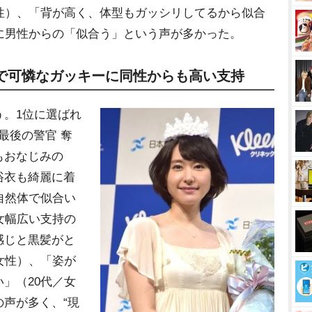
性）、「背が高く、体型もガッシリしてるから似合
に男性からの「似合う」という声が多かった。
楚で可憐なガッキーに同性からも高い支持
。1位に選ばれ
最後の警官 奪
もおなじみの
浴衣も綺麗に着
自然体で似合い
女幅広い支持の
感じと黒髪がと
女性）、「姿が
」（20代／女
声が多く、“現