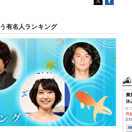
似合う有名人ランキング
農
休
株
月給
正社
N