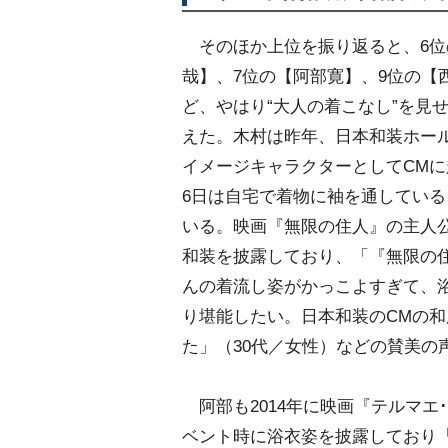
そのほか上位を振り返ると、6位
哉】、7位の【阿部寛】、9位の【
ど、やはり“大人の着こなし”を見
えた。木村は昨年、日本和装ホー
イメージキャラクターとしてCM
6日は自宅で着物に袖を通してい
いる。映画『無限の住人』の主人
和装を披露しており、「『無限の
んの着流し姿がかっこよすぎて、
り堪能したい。日本和装のCMの
た」（30代／女性）などの賛美の
阿部も2014年に映画『テルマエ･
ベント時に浴衣姿を披露しており