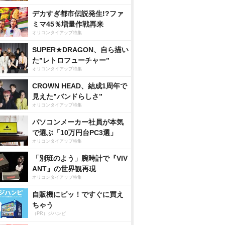
デカすぎ都市伝説発生!?ファ
ミマ45％増量作戦再来
オリコンタイアップ特集
SUPER★DRAGON、自ら描い
た”レトロフューチャー”
オリコンタイアップ特集
CROWN HEAD、結成1周年で
見えた”バンドらしさ”
オリコンタイアップ特集
パソコンメーカー社員が本気
で選ぶ「10万円台PC3選」
オリコンタイアップ特集
「別班のよう」腕時計で『VIV
ANT』の世界観再現
オリコンタイアップ特集
自販機にピッ！ですぐに買え
ちゃう
（PR）ジハンピ