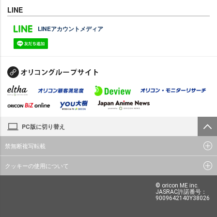
LINE
LINEアカウントメディア
PC版に切り替え
禁無断複写転載
クッキーの使用について
© oricon ME inc.
JASRAC許諾番号：
9009642140Y38026