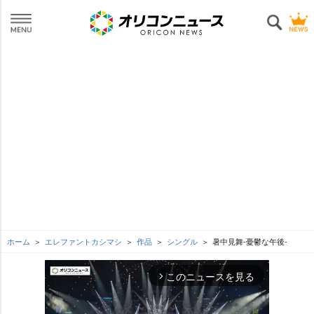
ホーム
エレファントカシマシ
作品
シングル
暑中見舞-憂鬱な午後-
このニュースを見る
arrow_forward_ios