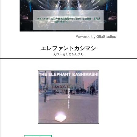
Powered by 
GliaStudios
エレファントカシマシ
M
えれふぁんとかしまし
u
t
e