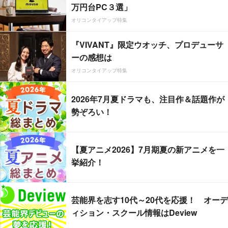
万円台PC３選」
オリコンタイアップ特集
『VIVANT』限定ウオッチ、プロデューサ
ーの感想は
オリコンタイアップ特集
2026年7月夏ドラマも、注目作＆話題作が
勢ぞろい！
【夏アニメ2026】7月期夏の新アニメを一
挙紹介！
芸能界を志す10代～20代を応援！ オーデ
ィション・スクール情報はDeview