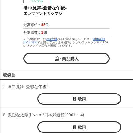
シングル
暑中見舞-憂鬱な午後-
エレファントカシマシ
最高順位：
35
位
登場回数：
2
回
※「登場回数」は
you大樹
および法人向けサービス・
ORICON
BiZ online
で公開しております週間シングルランキングTOP200
のランクイン回数を掲載しています。
商品購入
収録曲
1. 暑中見舞-憂鬱な午後-
歌詞
2. 孤独な太陽(Live at“日本武道館”2001.1.4)
歌詞