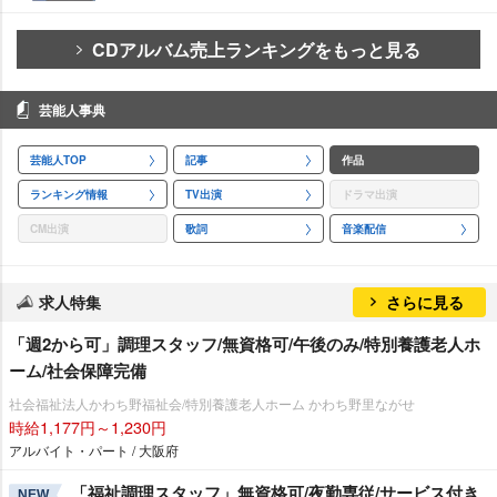
CDアルバム売上ランキングをもっと見る
芸能人事典
芸能人TOP
記事
作品
ランキング情報
TV出演
ドラマ出演
CM出演
歌詞
音楽配信
求人特集
さらに見る
「週2から可」調理スタッフ/無資格可/午後のみ/特別養護老人ホ
ーム/社会保障完備
社会福祉法人かわち野福祉会/特別養護老人ホーム かわち野里ながせ
時給1,177円～1,230円
アルバイト・パート / 大阪府
「福祉調理スタッフ」無資格可/夜勤専従/サービス付き
NEW