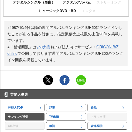
デジタルシングル（単曲）
デジタルアルバム
ストリーミング
ミュージックDVD・BD
エンタメ
※1987/10/5付以降の週間アルバムランキングTOP50にランクインし
たことがある作品を対象に、推定累積売上枚数の上位20件を掲載し
ています。
※「登場回数」は
you大樹
および法人向けサービス・
ORICON BiZ
online
で公開しております週間アルバムランキングTOP300のランク
イン回数を掲載しています。
芸能人事典
芸能人TOP
記事
作品
ランキング情報
TV出演
ドラマ出演
CM出演
歌詞
音楽配信