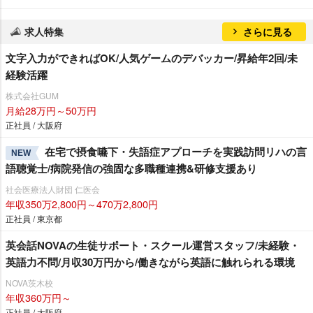
求人特集
さらに見る
文字入力ができればOK/人気ゲームのデバッカー/昇給年2回/未
経験活躍
株式会社GUM
月給28万円～50万円
正社員 / 大阪府
在宅で摂食嚥下・失語症アプローチを実践訪問リハの言
NEW
語聴覚士/病院発信の強固な多職種連携&研修支援あり
社会医療法人財団 仁医会
年収350万2,800円～470万2,800円
正社員 / 東京都
英会話NOVAの生徒サポート・スクール運営スタッフ/未経験・
英語力不問/月収30万円から/働きながら英語に触れられる環境
NOVA茨木校
年収360万円～
正社員 / 大阪府