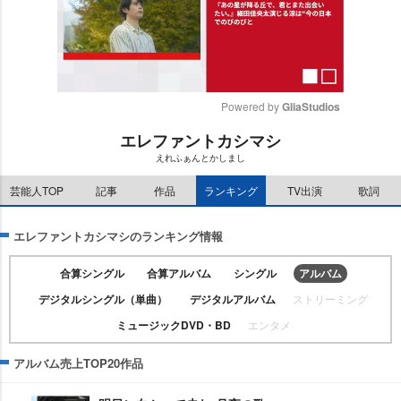
Powered by 
GliaStudios
エレファントカシマシ
M
えれふぁんとかしまし
u
t
芸能人TOP
記事
作品
ランキング
TV出演
歌詞
e
エレファントカシマシのランキング情報
合算シングル
合算アルバム
シングル
アルバム
デジタルシングル（単曲）
デジタルアルバム
ストリーミング
ミュージックDVD・BD
エンタメ
アルバム売上TOP20作品