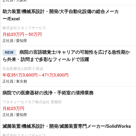
助力装置/機械系設計・開発/大手自動化設備の総合メーカ
ー/Excel
株式会社スタッフサービス
月給23万円～50万円
正社員 / 愛知県
病院の言語聴覚士/キャリアの可能性を広げる急性期か
NEW
ら外来・訪問まで多彩なフィールドで活躍
社会医療法人財団 仁医会
年収351万3,600円～471万3,600円
正社員 / 東京都
病院での医療器材の洗浄・手術室の清掃業務
ワタキューセイモア株式会社 業務部
月給23万円
正社員 / 愛知県
滅菌装置/機械系設計・開発/滅菌装置専門メーカー/SolidWorks
株式会社スタッフサービス