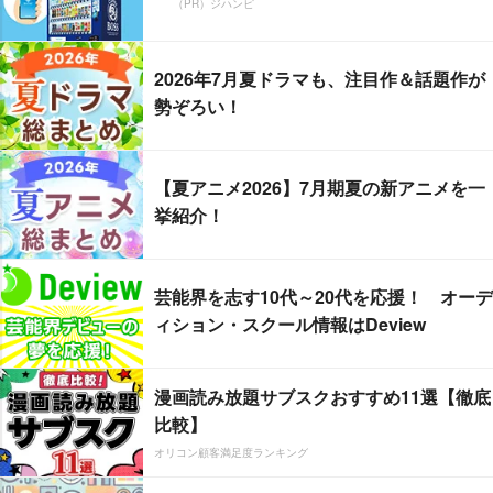
（PR）ジハンピ
2026年7月夏ドラマも、注目作＆話題作が
勢ぞろい！
【夏アニメ2026】7月期夏の新アニメを一
挙紹介！
芸能界を志す10代～20代を応援！ オーデ
ィション・スクール情報はDeview
漫画読み放題サブスクおすすめ11選【徹底
比較】
オリコン顧客満足度ランキング