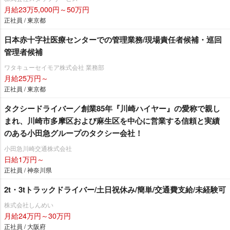
月給23万5,000円～50万円
正社員 / 東京都
日本赤十字社医療センターでの管理業務/現場責任者候補・巡回
管理者候補
ワタキューセイモア株式会社 業務部
月給25万円～
正社員 / 東京都
タクシードライバー／創業85年『川崎ハイヤー』の愛称で親し
まれ、川崎市多摩区および麻生区を中心に営業する信頼と実績
のある小田急グループのタクシー会社！
小田急川崎交通株式会社
日給1万円～
正社員 / 神奈川県
2t・3tトラックドライバー/土日祝休み/簡単/交通費支給/未経験可
株式会社しんめい
月給24万円～30万円
正社員 / 大阪府