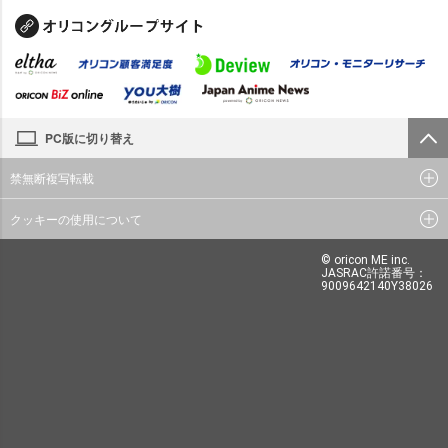
PC版に切り替え
禁無断複写転載
クッキーの使用について
© oricon ME inc.
JASRAC許諾番号：
9009642140Y38026