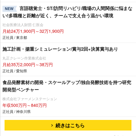
言語聴覚士・ST/訪問リハビリ/職場の人間関係に悩まな
NEW
い!多職種と距離が近く、チームで支え合う温かい環境
社会医療法人財団 仁医会
月給24万1,900円～32万1,900円
正社員 / 東京都
施工計画・揚重シミュレーション/賞与2回+決算賞与あり
丸正クレーン作業株式会社
月給35万2,000円～38万円
正社員 / 愛知県
食品発酵素材の開発・スケールアップ/独自発酵技術を持つ研究
開発型ベンチャー
株式会社ファーメンステーション
年収500万円～840万円
正社員 / 神奈川県
続きはこちら