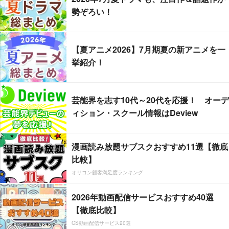
勢ぞろい！
【夏アニメ2026】7月期夏の新アニメを一
挙紹介！
芸能界を志す10代～20代を応援！ オーデ
ィション・スクール情報はDeview
漫画読み放題サブスクおすすめ11選【徹底
比較】
オリコン顧客満足度ランキング
2026年動画配信サービスおすすめ40選
【徹底比較】
CS動画配信サービス20選