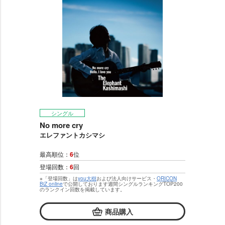
シングル
No more cry
エレファントカシマシ
最高順位：
6
位
登場回数：
6
回
※「登場回数」は
you大樹
および法人向けサービス・
ORICON
BiZ online
で公開しております週間シングルランキングTOP200
のランクイン回数を掲載しています。
商品購入