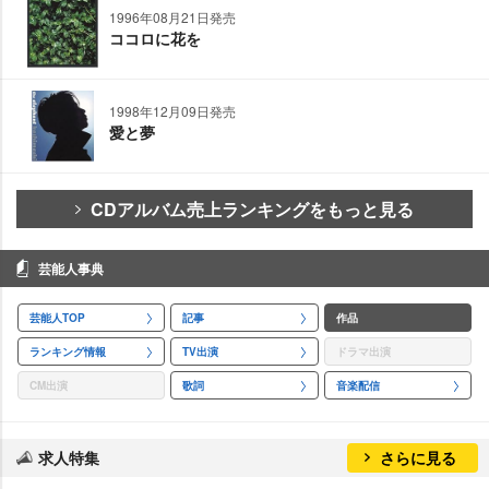
1996年08月21日発売
ココロに花を
1998年12月09日発売
愛と夢
CDアルバム売上ランキングをもっと見る
芸能人事典
芸能人TOP
記事
作品
ランキング情報
TV出演
ドラマ出演
CM出演
歌詞
音楽配信
求人特集
さらに見る