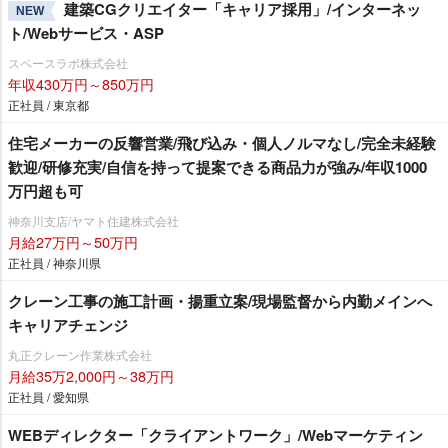
建築CGクリエイター「キャリア採用」/インターネッ
NEW
ト/Webサービス・ASP
スペースラボ株式会社
年収430万円～850万円
正社員 / 東京都
住宅メーカーの反響営業/飛び込み・個人ノルマなし/完全未経験
歓迎/研修充実/自信を持って提案できる商品力が強み/年収1000
万円超も可
神奈川支店/ヤマト住建株式会社
月給27万円～50万円
正社員 / 神奈川県
クレーン工事の施工計画・揚重立案/現場監督から内勤メインへ
キャリアチェンジ
丸正クレーン作業株式会社
月給35万2,000円～38万円
正社員 / 愛知県
WEBディレクター「クライアントワーク」/Webマーケティン