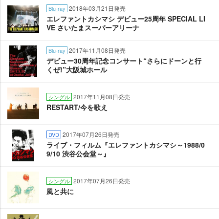
2018年03月21日発売
Blu-ray
エレファントカシマシ デビュー25周年 SPECIAL LI
VE さいたまスーパーアリーナ
2017年11月08日発売
Blu-ray
デビュー30周年記念コンサート“さらにドーンと行
くぜ!”大阪城ホール
2017年11月08日発売
シングル
RESTART/今を歌え
2017年07月26日発売
DVD
ライブ・フィルム『エレファントカシマシ～1988/0
9/10 渋谷公会堂～』
2017年07月26日発売
シングル
風と共に