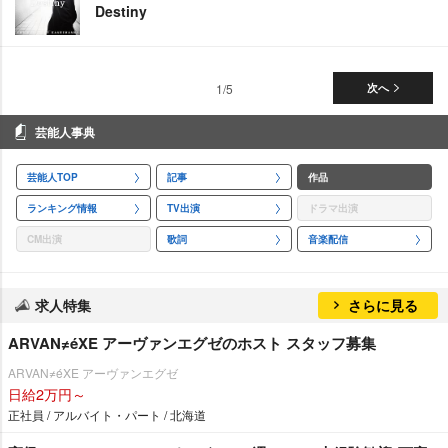
Destiny
1/5
次へ
芸能人事典
芸能人TOP
記事
作品
ランキング情報
TV出演
ドラマ出演
CM出演
歌詞
音楽配信
求人特集
さらに見る
ARVAN≠éXE アーヴァンエグゼのホスト スタッフ募集
ARVAN≠éXE アーヴァンエグゼ
日給2万円～
正社員 / アルバイト・パート / 北海道