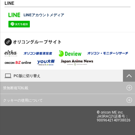
LINE
LINEアカウントメディア
PC版に切り替え
禁無断複写転載
クッキーの使用について
© oricon ME inc.
JASRAC許諾番号：
9009642140Y38026