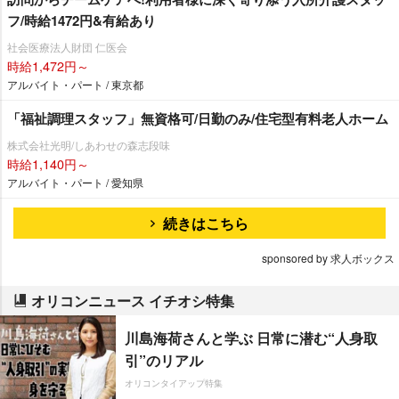
フ/時給1472円&有給あり
社会医療法人財団 仁医会
時給1,472円～
アルバイト・パート / 東京都
「福祉調理スタッフ」無資格可/日勤のみ/住宅型有料老人ホーム
株式会社光明/しあわせの森志段味
時給1,140円～
アルバイト・パート / 愛知県
続きはこちら
sponsored by 求人ボックス
オリコンニュース イチオシ特集
川島海荷さんと学ぶ 日常に潜む“人身取
引”のリアル
オリコンタイアップ特集