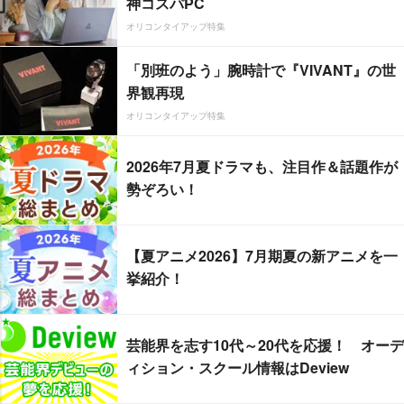
神コスパPC
オリコンタイアップ特集
「別班のよう」腕時計で『VIVANT』の世
界観再現
オリコンタイアップ特集
2026年7月夏ドラマも、注目作＆話題作が
勢ぞろい！
【夏アニメ2026】7月期夏の新アニメを一
挙紹介！
芸能界を志す10代～20代を応援！ オーデ
ィション・スクール情報はDeview