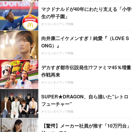
マクドナルドが40年にわたり支える「小学
生の甲子園」
オリコンタイアップ特集
向井康二イケメンすぎ！純愛『（LOVE S
ONG）』
オリコンタイアップ特集
デカすぎ都市伝説発生!?ファミマ45％増量
作戦再来
オリコンタイアップ特集
SUPER★DRAGON、自ら描いた”レトロ
フューチャー”
オリコンタイアップ特集
【驚愕】メーカー社員が推す「10万円台」