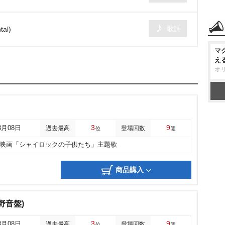
歌詞
tal)
マ
え
オ
3
9
3月08日
過去最高
登場回数
位
週
映画「シャイロックの子供たち」主題歌
商品購入
定野音盤)
3
9
3月08日
過去最高
登場回数
位
週