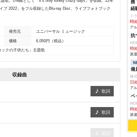
曲として「It’s only lonely crazy days」を収録。22年
務
経
 2022」をフル収録したBlu-ray Disc、ライブフォトブック
ト
時給
アル
発売元
ユニバーサル ミュージック
抗
価格
6,050円（税込）
WD
時給
ロックの子供たち」主題歌
派遣
N
備
収録曲
株式
日給
アル
歌詞
ペ
WD
時給
歌詞
派遣
歌詞