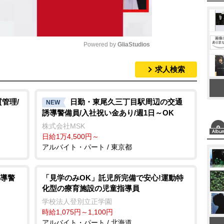
Powered by 
GliaStudios
求人検索
M
u
t
管理/
日勤・東尾久三丁目駅周辺の交通
NEW
誘導警備員/入社祝い金あり/週1日～OK
e
株式会社MSK
日給1万4,500円～
アルバイト・パート / 東京都
導警
「見学のみOK」託児所完備で安心!運動特
化型の療育施設の児童指導員
学校法人登別立正学園
時給1,075円～1,100円
アルバイト・パート / 北海道