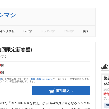
シマシ
キング情報
TV出演
ドラマ出演
CM出演
歌詞
do(初回限定新春盤)
シマシ
3
位
9
週
製
大樹
および法人向けサービス・
ORICON BiZ online
で公開しております週間シングル
のランクイン回数を掲載しています。
休
株式
商品購入
時給
アル
れた「RESTART/今を歌え」から5年4カ月ぶりとなるシングル
N