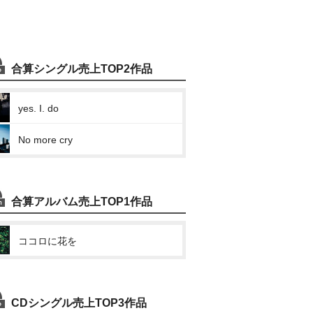
合算シングル売上TOP2作品
yes. I. do
No more cry
合算アルバム売上TOP1作品
ココロに花を
CDシングル売上TOP3作品