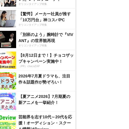
オリコンタイアップ特集
【驚愕】メーカー社員が推す
「10万円台」神コスパPC
オリコンタイアップ特集
「別班のよう」腕時計で『VIV
ANT』の世界観再現
オリコンタイアップ特集
【8月12日まで！】チョコザッ
プキャンペーン実施中！
（PR）chocoZAP
2026年7月夏ドラマも、注目
作＆話題作が勢ぞろい！
【夏アニメ2026】7月期夏の
新アニメを一挙紹介！
芸能界を志す10代～20代を応
援！オーディション・スクー