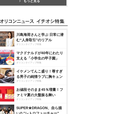
もっと見る
川島海荷さんと学ぶ 日常に潜
む“人身取引”のリアル
オリコンタイアップ特集
マクドナルドが40年にわたり
支える「小学生の甲子園」
オリコンタイアップ特集
イケメンてんこ盛り！尊すぎ
る男子の純情ラブに胸キュン
オリコンタイアップ特集
お値段そのまま45％増量！フ
ァミマ夏の大盤振る舞い
オリコンタイアップ特集
SUPER★DRAGON、自ら描
いた”レトロフューチャー”