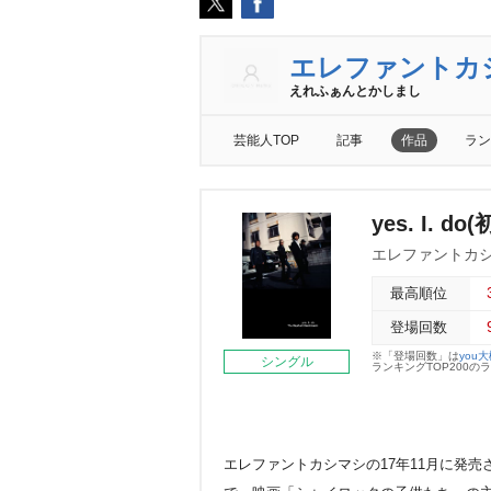
エレファントカ
えれふぁんとかしまし
芸能人TOP
記事
作品
ラン
yes. I. 
エレファントカ
最高順位
登場回数
※「登場回数」は
you
シングル
ランキングTOP200
エレファントカシマシの17年11月に発売さ