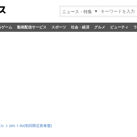
ニュース・特集
&ゲーム
動画配信サービス
スポーツ
社会・経済
グルメ
ビューティ
ラ
グル
yes. I. do(初回限定新春盤)