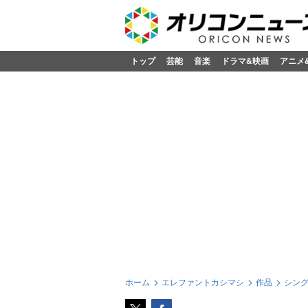
トップ
芸能
音楽
ドラマ&映画
アニメ
ホーム
エレファントカシマシ
作品
シン