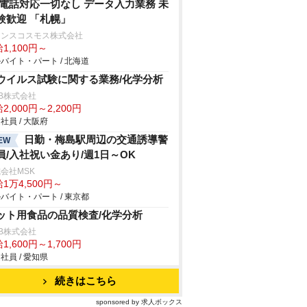
 電話対応一切なし データ入力業務 未
験歓迎 「札幌」
ランスコスモス株式会社
1,100円～
バイト・パート / 北海道
ウイルス試験に関する業務/化学分析
B株式会社
2,000円～2,200円
社員 / 大阪府
日勤・梅島駅周辺の交通誘導警
EW
員/入社祝い金あり/週1日～OK
会社MSK
1万4,500円～
バイト・パート / 東京都
ット用食品の品質検査/化学分析
B株式会社
1,600円～1,700円
社員 / 愛知県
続きはこちら
sponsored by 求人ボックス