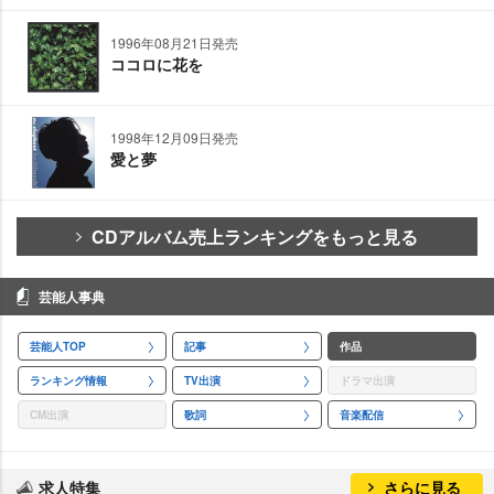
1996年08月21日発売
ココロに花を
1998年12月09日発売
愛と夢
CDアルバム売上ランキングをもっと見る
芸能人事典
芸能人TOP
記事
作品
ランキング情報
TV出演
ドラマ出演
CM出演
歌詞
音楽配信
求人特集
さらに見る