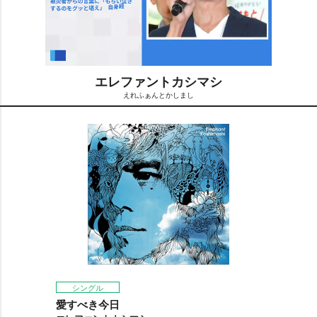
エレファントカシマシ
えれふぁんとかしまし
M
u
t
e
シングル
愛すべき今日