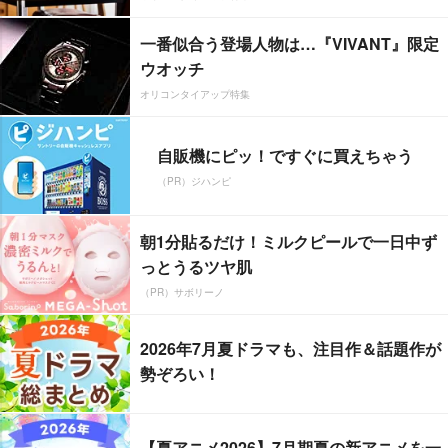
一番似合う登場人物は…『VIVANT』限定
ウオッチ
オリコンタイアップ特集
自販機にピッ！ですぐに買えちゃう
（PR）ジハンピ
朝1分貼るだけ！ミルクピールで一日中ず
っとうるツヤ肌
（PR）サボリーノ
2026年7月夏ドラマも、注目作＆話題作が
勢ぞろい！
【夏アニメ2026】7月期夏の新アニメを一