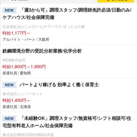
「週3から可」調理スタッフ/調理師免許必須/日勤のみ/
NEW
ケアハウス/社会保障完備
社会福祉法人シャローム/ケアハウス せっとんの家
時給1,177円～
アルバイト・パート / 大阪府
鉄鋼環境分野の受託分析業務/化学分析
WDB株式会社
時給1,800円～1,950円
派遣社員 / 愛知県
パートより稼げる 効率よく働く保育士
NEW
株式会社ニッソーネット
時給1,450円～
派遣社員 / 北海道
「未経験OK」調理スタッフ/無資格可/シフト相談可/住
NEW
宅型有料老人ホーム/社会保障完備
株式会社BISCUSS/HIBISU岸部