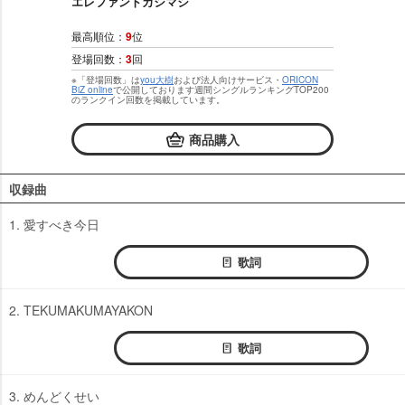
エレファントカシマシ
最高順位：
9
位
登場回数：
3
回
※「登場回数」は
you大樹
および法人向けサービス・
ORICON
BiZ online
で公開しております週間シングルランキングTOP200
のランクイン回数を掲載しています。
商品購入
収録曲
1. 愛すべき今日
歌詞
2. TEKUMAKUMAYAKON
歌詞
3. めんどくせい