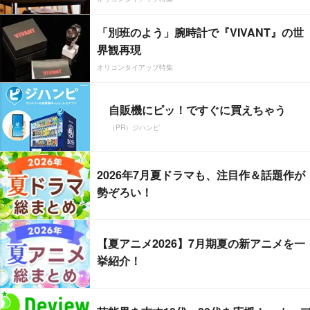
「別班のよう」腕時計で『VIVANT』の世
界観再現
オリコンタイアップ特集
自販機にピッ！ですぐに買えちゃう
（PR）ジハンピ
2026年7月夏ドラマも、注目作＆話題作が
勢ぞろい！
【夏アニメ2026】7月期夏の新アニメを一
挙紹介！