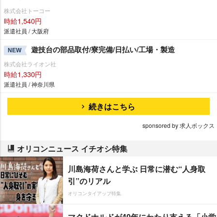
株式会社トーコー
時給1,540円
派遣社員 / 大阪府
遊技台の部品取付/寮完備/日払い/工場・製造
NEW
株式会社ライオン社
時給1,330円
派遣社員 / 神奈川県
続きはこちら
sponsored by 求人ボックス
オリコンニュース イチオシ特集
川島海荷さんと学ぶ 日常に潜む“人身取
引”のリアル
オリコンタイアップ特集
マクドナルドが40年にわたり支える「小学