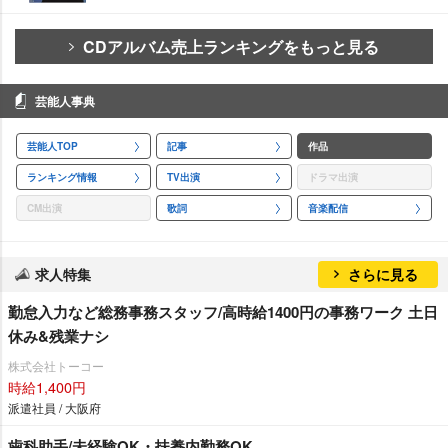
CDアルバム売上ランキングをもっと見る
芸能人事典
芸能人TOP
記事
作品
ランキング情報
TV出演
ドラマ出演
CM出演
歌詞
音楽配信
求人特集
さらに見る
勤怠入力など総務事務スタッフ/高時給1400円の事務ワーク 土日
休み&残業ナシ
株式会社トーコー
時給1,400円
派遣社員 / 大阪府
歯科助手/未経験OK・扶養内勤務OK