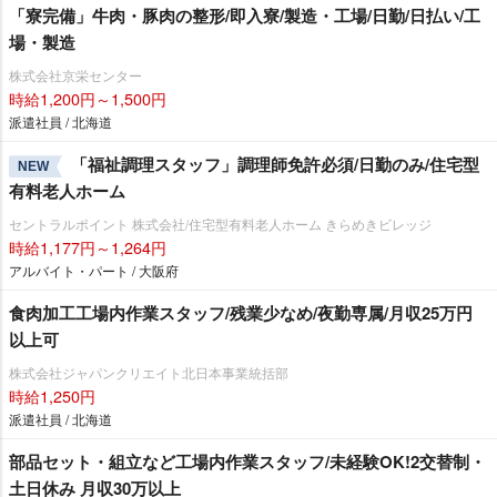
「寮完備」牛肉・豚肉の整形/即入寮/製造・工場/日勤/日払い/工
場・製造
株式会社京栄センター
時給1,200円～1,500円
派遣社員 / 北海道
「福祉調理スタッフ」調理師免許必須/日勤のみ/住宅型
NEW
有料老人ホーム
セントラルポイント 株式会社/住宅型有料老人ホーム きらめきビレッジ
時給1,177円～1,264円
アルバイト・パート / 大阪府
食肉加工工場内作業スタッフ/残業少なめ/夜勤専属/月収25万円
以上可
株式会社ジャパンクリエイト北日本事業統括部
時給1,250円
派遣社員 / 北海道
部品セット・組立など工場内作業スタッフ/未経験OK!2交替制・
土日休み 月収30万以上