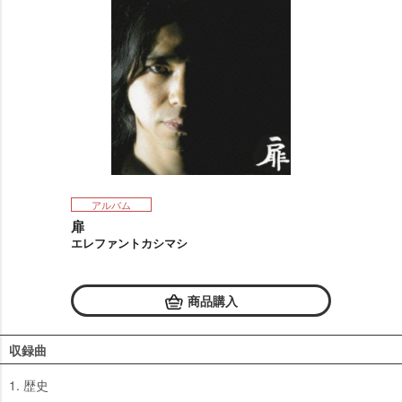
アルバム
扉
エレファントカシマシ
商品購入
収録曲
1. 歴史