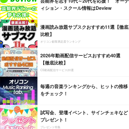
芸能界を志す10代～20代を応援！ オーデ
ィション・スクール情報はDeview
漫画読み放題サブスクおすすめ11選【徹底
比較】
オリコン顧客満足度ランキング
2026年動画配信サービスおすすめ40選
【徹底比較】
CS動画配信サービス20選
毎週の音楽ランキングから、ヒットの推移
をチェック！
試写会、登壇イベント、サインチェキなど
プレゼント！
プレゼント特集