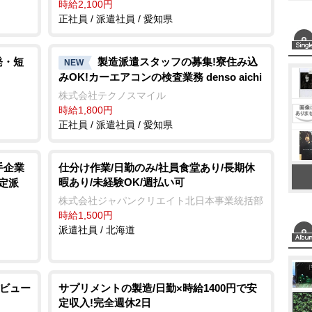
時給2,100円
正社員 / 派遣社員 / 愛知県
発・短
製造派遣スタッフの募集!寮住み込
NEW
みOK!カーエアコンの検査業務 denso aichi
株式会社テクノスマイル
時給1,800円
正社員 / 派遣社員 / 愛知県
手企業
仕分け作業/日勤のみ/社員食堂あり/長期休
暇あり/未経験OK/週払い可
定派
株式会社ジャパンクリエイト北日本事業統括部
時給1,500円
派遣社員 / 北海道
デビュー
サプリメントの製造/日勤×時給1400円で安
定収入!完全週休2日