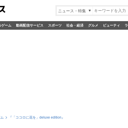
ニュース・特集
&ゲーム
動画配信サービス
スポーツ
社会・経済
グルメ
ビューティ
ラ
バム
『「ココロに花を」deluxe edition』