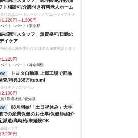
福祉調理スタッフ」調理師免許必須/
フト相談可/介護付き有料老人ホーム
式会社川島コーポレーション/サニーライフ王子
1,226円～1,300円
バイト・パート / 東京都
福祉調理スタッフ」無資格可/日勤の
/デイケア
福祉法人湘南愛心会/介護老人保健施設 かまく
1,225円
バイト・パート / 神奈川県
トヨタ自動車 上郷工場で部品
EW
査/特典168万/tutumi
式会社テクノスマイル
2,100円
員 / 派遣社員 / 愛知県
08月開始/「土日祝休み」大手
EW
業での産業保健のお仕事/保健師/紹介
定派遣/高時給/未経験OK
式会社パソナ
2,200円