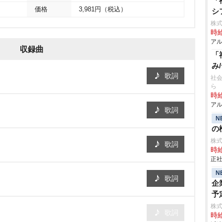
「
価格
3,981円（税込）
シ
株
時給
アル
収録曲
「
み
歌詞
社会
ら
時給
アル
歌詞
N
の検
株
歌詞
時給
正社
N
歌詞
企
予
株
歌詞
時給