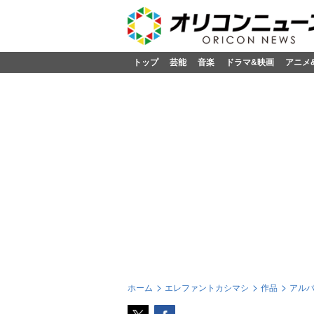
トップ
芸能
音楽
ドラマ&映画
アニメ
ホーム
エレファントカシマシ
作品
アル