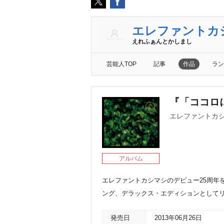
エレファントカ
えれふぁんとかしまし
芸能人TOP
記事
作品
ラン
『「ココロに花
エレファントカ
アルバム
エレファントカシマシのデビュー25周年
ング、デラックス・エディションとして
発売日
2013年06月26日