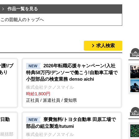
作品一覧を見る
この芸能人のトップへ
求人検索
護!/ブ
2026年転職応援キャンペーン!入社
NEW
あり
特典58万円/デンソーで働こう!自動車工場で
小型部品の検査業務 denso aichi
株式会社テクノスマイル
時給1,800円
正社員 / 派遣社員 / 愛知県
/日勤
寮費無料/トヨタ自動車 田原工場で
NEW
部品の組立製造/tutumi
業統括部
株式会社テクノスマイル