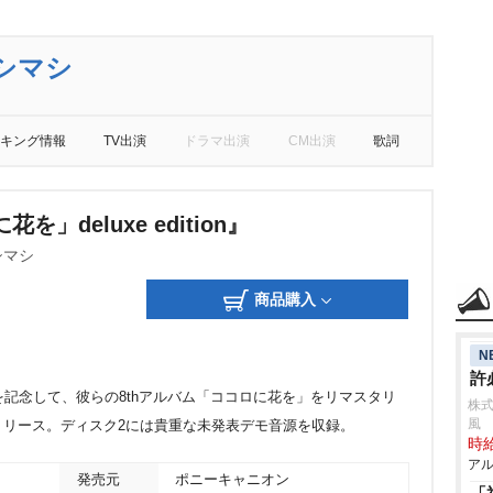
シマシ
キング情報
TV出演
ドラマ出演
CM出演
歌詞
を」deluxe edition』
シマシ
商品購入
N
許
を記念して、彼らの8thアルバム「ココロに花を」をリマスタリ
株式
風
リリース。ディスク2には貴重な未発表デモ音源を収録。
時給
アル
発売元
ポニーキャニオン