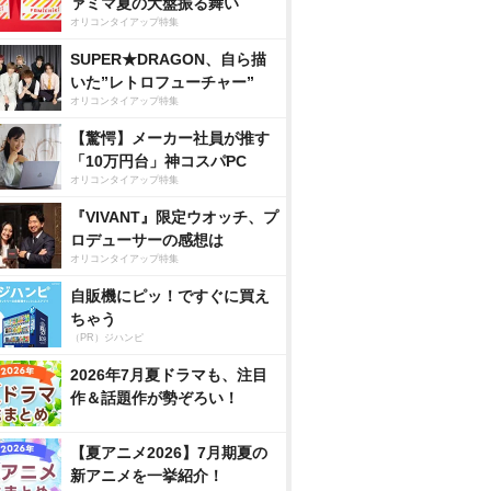
ァミマ夏の大盤振る舞い
オリコンタイアップ特集
SUPER★DRAGON、自ら描
いた”レトロフューチャー”
オリコンタイアップ特集
【驚愕】メーカー社員が推す
「10万円台」神コスパPC
オリコンタイアップ特集
『VIVANT』限定ウオッチ、プ
ロデューサーの感想は
オリコンタイアップ特集
自販機にピッ！ですぐに買え
ちゃう
（PR）ジハンピ
2026年7月夏ドラマも、注目
作＆話題作が勢ぞろい！
【夏アニメ2026】7月期夏の
新アニメを一挙紹介！