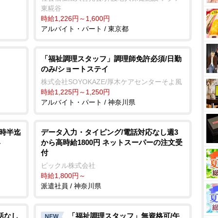
東糀谷
時給1,226円～1,600円
アルバイト・パート / 東京都
「福祉調理スタッフ」調理師免許必須/日勤
のみ/ショートステイ
株式会社SOYOKAZE/厚木ケアセンターそよ風
時給1,225円～1,250円
アルバイト・パート / 神奈川県
6時半迄
データ入力・タイピング/電話対応なし週3
から高時給1800円 ネットスーパーの注文受
ト
付
ピックル株式会社
時給1,800円～
派遣社員 / 神奈川県
話なし
「福祉調理スタッフ」無資格可/午
NEW