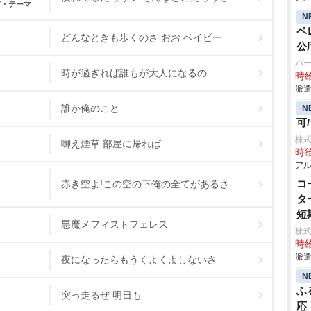
グ・テーマ
N
ペ
どんなときも歩くのさ おお ベイビー
公
パ
時が過ぎれば誰もが大人になるの
時給
派遣
誰か俺のこと
N
可
株式
啣え煙草 部屋に帰れば
時給
アル
コ
赤き空よ!この空の下俺の全てがあるさ
タ
短
悪魔メフィストフェレス
株
時給
派遣
夜になったらもうくよくよしないさ
N
ふ
突っ走るぜ 明日も
応