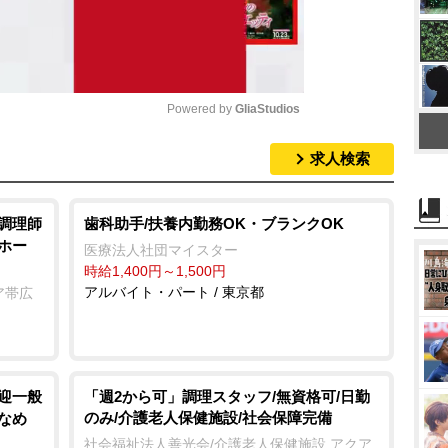
Powered by 
GliaStudios
求人検索
M
u
t
/調理師
歯科助手/扶養内勤務OK・ブランクOK
ホー
e
医療法人社団マイスター
時給1,400円～1,500円
アルバイト・パート / 東京都
ア帯広
歓迎一般
「週2から可」調理スタッフ/無資格可/日勤
のみ/介護老人保健施設/社会保障完備
なめ
社会福祉法人善光会/介護老人保健施設 アクア