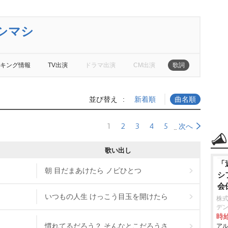
シマシ
キング情報
TV出演
ドラマ出演
CM出演
歌詞
並び替え
新着順
曲名順
1
2
3
4
5
次へ
歌い出し
「
朝 目だまあけたら ノビひとつ
シ
会
いつもの人生 けっこう目玉を開けたら
株式
デン
時給
慣れてるだろう？ そんなとこだろうさ
アル