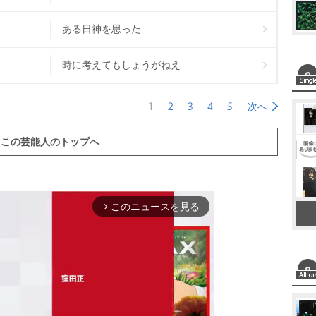
ある日神を思った
時に考えてもしょうがねえ
1
2
3
4
5
次へ
この芸能人のトップへ
このニュースを見る
arrow_forward_ios