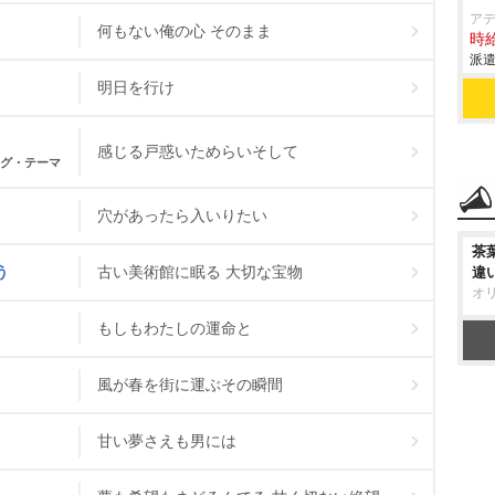
ア
何もない俺の心 そのまま
時給
派遣
明日を行け
感じる戸惑いためらいそして
ニング・テーマ
穴があったら入いりたい
茶
う
古い美術館に眠る 大切な宝物
違
オ
もしもわたしの運命と
風が春を街に運ぶその瞬間
甘い夢さえも男には