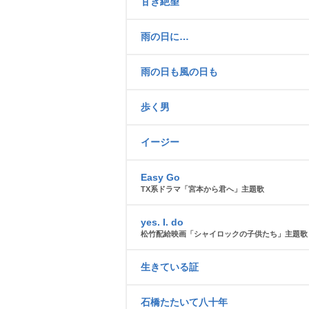
甘き絶望
雨の日に…
雨の日も風の日も
歩く男
イージー
Easy Go
TX系ドラマ「宮本から君へ」主題歌
yes. I. do
松竹配給映画「シャイロックの子供たち」主題歌
生きている証
石橋たたいて八十年