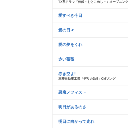
TX系ドラマ「侠飯～おとこめし～」オープニン
愛すべき今日
愛の日々
愛の夢をくれ
赤い薔薇
赤き空よ!
三菱自動車工業「デリカD:5」CMソング
悪魔メフィスト
明日があるのさ
明日に向かって走れ