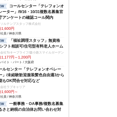
コールセンター「テレフォンオ
EW
レーター」/9/16・10/31複数名募集官
庁アンケートの確認コール関内
ーソルテンプスタッフ株式会社
1,600円
社員 / 神奈川県
「福祉調理スタッフ」無資格
EW
/シフト相談可/住宅型有料老人ホーム
会社Toキープライフ/森小路スマイルガーデン
1,177円～1,200円
バイト・パート / 大阪府
ールセンター「テレフォンオペレー
ー」/未経験歓迎服装髪色自由週3から
期もOK問合せ対応など
式会社ラブキャリア
1,600円～
社員 / 神奈川県
一般事務・OA事務/複数名募集
EW
るさと納税の自治体お問い合わせ対