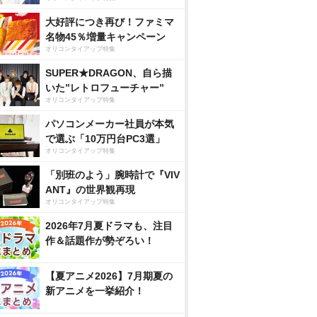
大好評につき再び！ファミマ
名物45％増量キャンペーン
オリコンタイアップ特集
SUPER★DRAGON、自ら描
いた”レトロフューチャー”
オリコンタイアップ特集
パソコンメーカー社員が本気
で選ぶ「10万円台PC3選」
オリコンタイアップ特集
「別班のよう」腕時計で『VIV
ANT』の世界観再現
オリコンタイアップ特集
2026年7月夏ドラマも、注目
作＆話題作が勢ぞろい！
【夏アニメ2026】7月期夏の
新アニメを一挙紹介！