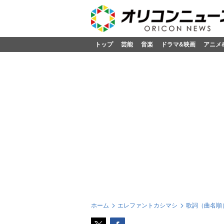
トップ
芸能
音楽
ドラマ&映画
アニメ
ホーム
エレファントカシマシ
歌詞（曲名順