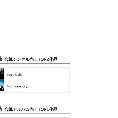
合算シングル売上TOP2作品
yes. I. do
No more cry
合算アルバム売上TOP1作品