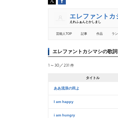
エレファントカ
えれふぁんとかしまし
芸能人TOP
記事
作品
ラン
エレファントカシマシの歌詞
1～30／231
件
タイトル
ああ流浪の民よ
I am happy
i am hungry