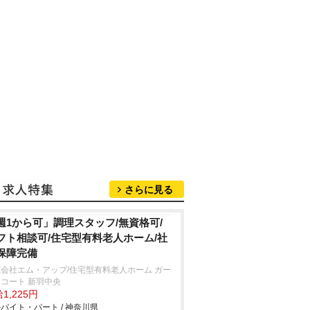
さらに見る
週1から可」調理スタッフ/無資格可/
フト相談可/住宅型有料老人ホーム/社
保障完備
会社エム・アップ/住宅型有料老人ホーム ガー
コート 新羽中央
1,225円
バイト・パート / 神奈川県