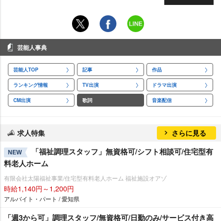
芸能人事典
芸能人TOP
記事
作品
ランキング情報
TV出演
ドラマ出演
CM出演
歌詞
音楽配信
求人特集
さらに見る
「福祉調理スタッフ」無資格可/シフト相談可/住宅型有
NEW
料老人ホーム
有限会社太陽福祉事業/住宅型有料老人ホーム 福祉施設オアゾ
時給1,140円～1,200円
アルバイト・パート / 愛知県
「週3から可」調理スタッフ/無資格可/日勤のみ/サービス付き高