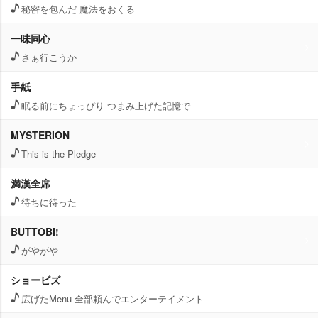
秘密を包んだ 魔法をおくる
一味同心
さぁ行こうか
手紙
眠る前にちょっぴり つまみ上げた記憶で
MYSTERION
This is the Pledge
満漢全席
待ちに待った
BUTTOBI!
がやが
ショービズ
広げたMenu 全部頼んでエンターテイメント