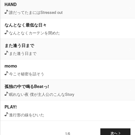
HAND
誰だってたまにはStressed out
なんとなく最低な日々
なんとなくカーテンを閉めた
また逢う日まで
また逢う日まで
momo
今こそ秘密を話そう
孤独の中で鳴るBeatっ!
眠れない夜 僕が主人公のこんなStory
PLAY!
進行形の線をひいた
1/6
次へ