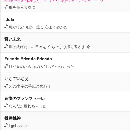
NTV系アニメ「転生したらスライムだった件」オープニング・テーマ
根を張る大樹に
idola
風が呼ぶ 瓦礫へ還る 心まで静かだ
誓い未来
駆け抜けたこの日々を 立ち止まり振り返るよ 今
Friends Friends Friends
目が覚めたら あの人はもういなかった
いちごいちえ
5475文字の手紙の代わり
追憶のファンファーレ
なんだか疲れちゃった
桃照桃神
I get access