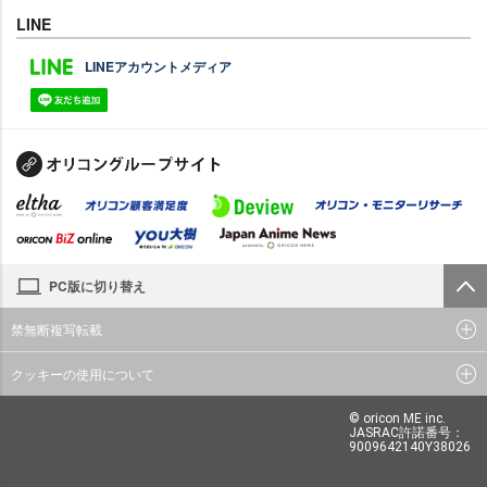
LINE
LINEアカウントメディア
PC版に切り替え
禁無断複写転載
クッキーの使用について
© oricon ME inc.
JASRAC許諾番号：
9009642140Y38026