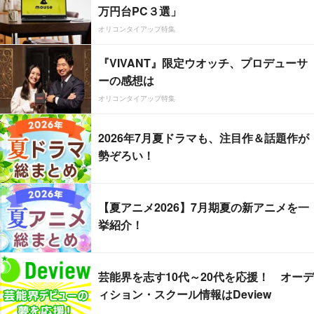
万円台PC３選」
オリコンタイアップ特集
『VIVANT』限定ウオッチ、プロデューサ
ーの感想は
オリコンタイアップ特集
2026年7月夏ドラマも、注目作＆話題作が
勢ぞろい！
【夏アニメ2026】7月期夏の新アニメを一
挙紹介！
芸能界を志す10代～20代を応援！ オーデ
ィション・スクール情報はDeview