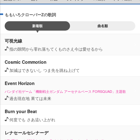
ももいろクローバーZの歌詞
新着順
曲名順
可視光線
指の隙間から零れ落ちてくものさえ今は愛せるから
Cosmic Commotion
加減はできないし つま先を跳ね上げて
Event Horizon
バンダイ社ゲーム「機動戦士ガンダム アーセナルベース FORSQUAD」主題歌
過去現在地 果ては未来
Burn your Beat
何度でも さあ這い上がれ
レナセールセレナーデ