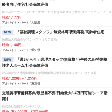
齢者向け住宅/社会保障完備
株式会社ラヴィータピエーナ/サービス付き高齢者向け住宅 スマイルパワーピース
時給1,177円
アルバイト・パート / 大阪府
「福祉調理スタッフ」無資格可/夜勤専従/高齢者住宅
NEW
医療法人悠山会/グランドファミリア赤池
時給1,140円
アルバイト・パート / 愛知県
「週3から可」調理スタッフ/無資格可/午後のみ/特別養
NEW
護老人ホーム/社会保障完備
社会福祉法人恩賜財団東京都同胞援護会/特別養護老人ホーム ひかり苑
時給1,226円～1,255円
アルバイト・パート / 東京都
交通誘導警備員募集/履歴書不要/日給最大3.4万円可能/シニア活
躍中
株式会社新日本メンテナンス
日給1万4,000円～1万7,000円