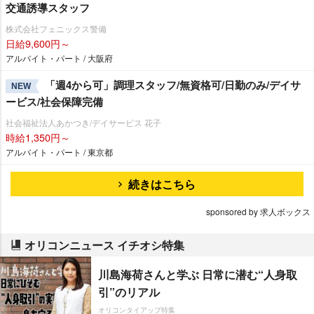
交通誘導スタッフ
株式会社フェニックス警備
日給9,600円～
アルバイト・パート / 大阪府
「週4から可」調理スタッフ/無資格可/日勤のみ/デイサ
NEW
ービス/社会保障完備
社会福祉法人あかつき/デイサービス 花子
時給1,350円～
アルバイト・パート / 東京都
続きはこちら
sponsored by 求人ボックス
オリコンニュース イチオシ特集
川島海荷さんと学ぶ 日常に潜む“人身取
引”のリアル
オリコンタイアップ特集