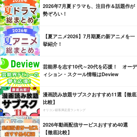
2026年7月夏ドラマも、注目作＆話題作が
勢ぞろい！
【夏アニメ2026】7月期夏の新アニメを一
挙紹介！
芸能界を志す10代～20代を応援！ オーデ
ィション・スクール情報はDeview
漫画読み放題サブスクおすすめ11選【徹底
比較】
オリコン顧客満足度ランキング
2026年動画配信サービスおすすめ40選
【徹底比較】