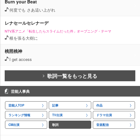
Burn your Beat
何度でも さあ這い上がれ
レナセールセレナーデ
NTV系アニメ「転生したらスライムだった件」オープニング・テーマ
根を張る大樹に
桃照桃神
I get access
歌詞一覧をもっと見る
芸能人事典
芸能人TOP
記事
作品
ランキング情報
TV出演
ドラマ出演
CM出演
歌詞
音楽配信