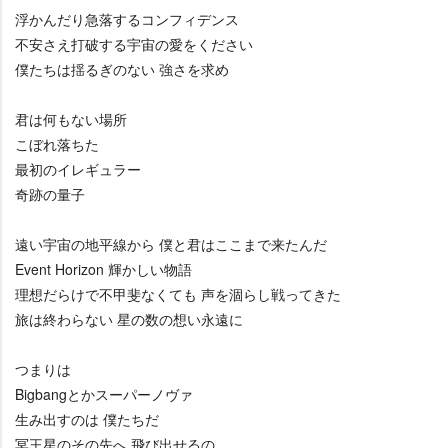
浮かんだり急落するコンフィデンス
不安さえ打破する宇宙の愛をください
僕たちは揺るぎのない 強さを求め
君は何もない場所
こぼれ落ちた
最初のイレギュラー
奇跡の量子
遠い宇宙の地平線から 僕と君はここまで来たんだ
Event Horizon 輝かしい物語
理想だらけで不甲斐なくても 声を涸らし戦ってきた
旅は終わらない 星の数の想い永遠に
つまりは
Bigbangとかスーパーノヴァ
生み出すのは 僕たちだ
冥王星のその先へ 飛び出せるの