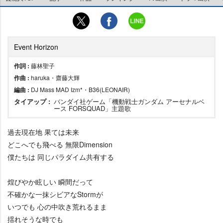
Event Horizon
作詞 :
藤林聖子
作曲 :
haruka・齋藤大輝
編曲 :
DJ Mass MAD Izm*・B36(LEONAIR)
タイアップ :
バンダイ社ゲーム「機動戦士ガンダム アーセナルベ
ース FORSQUAD」主題歌
過去現在地 果ては未来
どこへでも飛べる 無限Dimension
僕たちは 同じパラダイム共有する
煌びやか眩しい 瞬間だって
不確かな一抹シビアなStormが
いつでも 心の中吹き荒れるまま
揺れそうな時でも