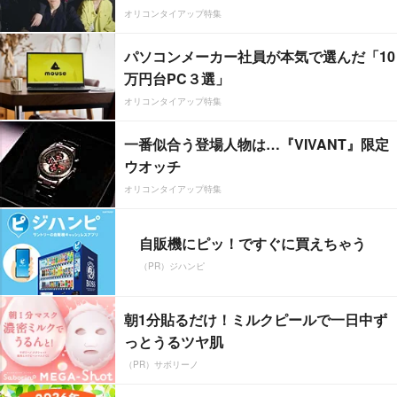
オリコンタイアップ特集
パソコンメーカー社員が本気で選んだ「10
万円台PC３選」
オリコンタイアップ特集
一番似合う登場人物は…『VIVANT』限定
ウオッチ
オリコンタイアップ特集
自販機にピッ！ですぐに買えちゃう
（PR）ジハンピ
朝1分貼るだけ！ミルクピールで一日中ず
っとうるツヤ肌
（PR）サボリーノ