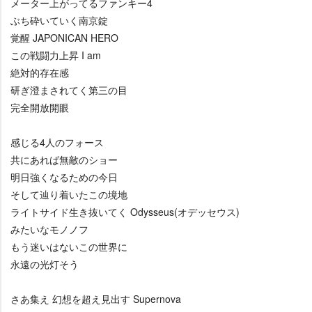
メーター上がってるファンキー4
ぶち砕いていく南京錠
覚醒 JAPONICAN HERO
この戦闘力上昇 I am
絶対的存在感
研ぎ澄まされてく第三の目
完全開放開眼
感じる4人のフォース
共にあれば無敵のショー
明日強くなるための今日
そして辿り着いたこの境地
ライトサイド生き抜いてく Odysseus(オデッセウス)
みたいなモノノフ
もう迷いはないこの世界に
永遠の光灯そう
さあ集え 幻想を超え見出す Supernova