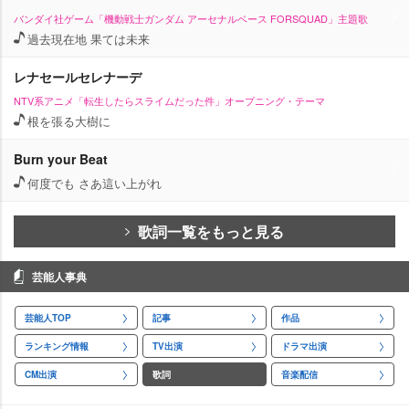
バンダイ社ゲーム「機動戦士ガンダム アーセナルベース FORSQUAD」主題歌
過去現在地 果ては未来
レナセールセレナーデ
NTV系アニメ「転生したらスライムだった件」オープニング・テーマ
根を張る大樹に
Burn your Beat
何度でも さあ這い上がれ
歌詞一覧をもっと見る
芸能人事典
芸能人TOP
記事
作品
ランキング情報
TV出演
ドラマ出演
CM出演
歌詞
音楽配信