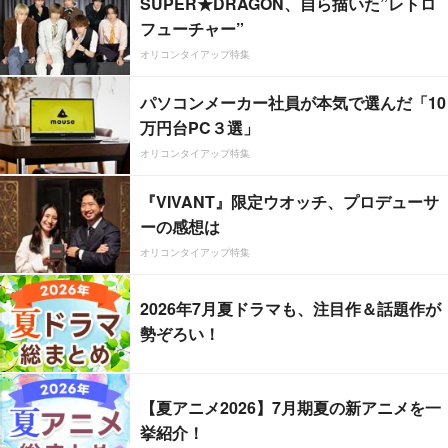
SUPER★DRAGON、自ら描いた”レトロ
フューチャー”
オリコンタイアップ特集
パソコンメーカー社員が本気で選んだ「10
万円台PC３選」
オリコンタイアップ特集
『VIVANT』限定ウオッチ、プロデューサ
ーの感想は
オリコンタイアップ特集
2026年7月夏ドラマも、注目作＆話題作が
勢ぞろい！
【夏アニメ2026】7月期夏の新アニメを一
挙紹介！