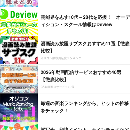
芸能界を志す10代～20代を応援！ オーデ
ィション・スクール情報はDeview
漫画読み放題サブスクおすすめ11選【徹底
比較】
オリコン顧客満足度ランキング
2026年動画配信サービスおすすめ40選
【徹底比較】
CS動画配信サービス20選
毎週の音楽ランキングから、ヒットの推移
をチェック！
試写会、登壇イベント、サインチェキなど