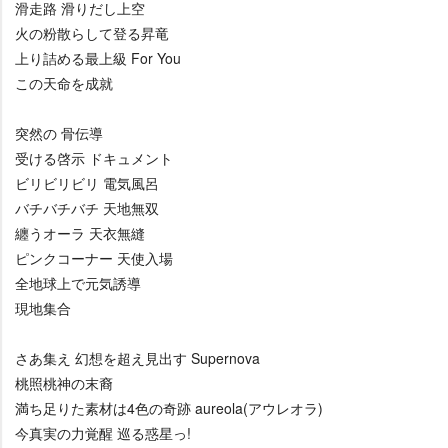
滑走路 滑りだし上空
火の粉散らして登る昇竜
上り詰める最上級 For You
この天命を成就
突然の 骨伝導
受ける啓示 ドキュメント
ビリビリビリ 電気風呂
バチバチバチ 天地無双
纏うオーラ 天衣無縫
ピンクコーナー 天使入場
全地球上で元気誘導
現地集合
さあ集え 幻想を超え見出す Supernova
桃照桃神の末裔
満ち足りた素材は4色の奇跡 aureola(アウレオラ)
今真実の力覚醒 巡る惑星っ!