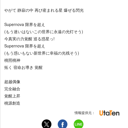
がて 静寂の中 再び産まれる星 爆ぜる閃光
Supernova 限界を超え
(もう迷いはないこの世界に永遠の光灯そう)
今真実の力覚醒 巡る惑星っ!
Supernova 限界を超え
(もう惑いもない新世界に幸福の光残そう)
桃照桃神
拓く 宿命お導き 覚醒
超越偶像
完全融合
覚醒上昇
桃源創造
情報提供元：