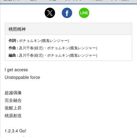
桃照桃神
作詞 :
ポチョムキン(餓鬼レンジャー)
作曲 :
及川千春(鋭児)・ポチョムキン(餓鬼レンジャー)
編曲 :
及川千春(鋭児)・ポチョムキン(餓鬼レンジャー)
I get access
Unstoppable force
超越偶像
完全融合
覚醒上昇
桃源創造
1.2.3.4 Go!