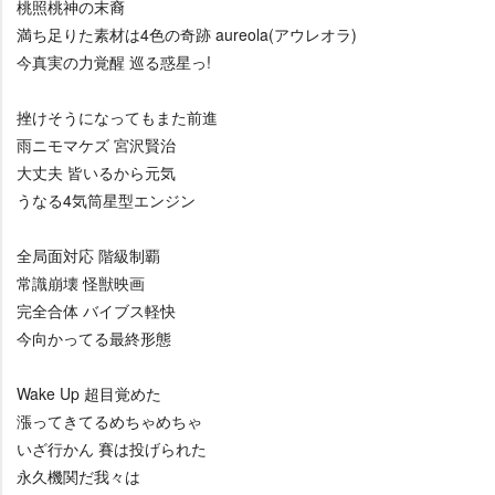
桃照桃神の末裔
満ち足りた素材は4色の奇跡 aureola(アウレオラ)
今真実の力覚醒 巡る惑星っ!
挫けそうになってもまた前進
雨ニモマケズ 宮沢賢治
大丈夫 皆いるから元気
うなる4気筒星型エンジン
全局面対応 階級制覇
常識崩壊 怪獣映画
完全合体 バイブス軽快
今向かってる最終形態
Wake Up 超目覚めた
漲ってきてるめちゃめちゃ
いざ行かん 賽は投げられた
永久機関だ我々は