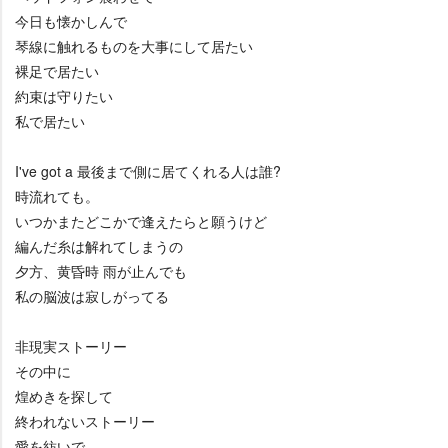
今日も懐かしんで
琴線に触れるものを大事にして居たい
裸足で居たい
約束は守りたい
私で居たい
I've got a 最後まで側に居てくれる人は誰?
時流れても。
いつかまたどこかで逢えたらと願うけど
編んだ糸は解れてしまうの
夕方、黄昏時 雨が止んでも
私の脳波は寂しがってる
非現実ストーリー
その中に
煌めきを探して
終われないストーリー
愛を紡いで