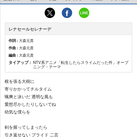
レナセールセレナーデ
作詞 :
大森元貴
作曲 :
大森元貴
編曲 :
大森元貴
タイアップ :
NTV系アニメ「転生したらスライムだった件」オープ
ニング・テーマ
根を張る大樹に
寄りかかってチルタイム
颯爽と泳いだ 透明な風も
愛想尽かしたりしないでね
幼気な僕らを
剣を握ってしまったら
引き返せない プライド 二言