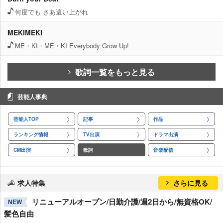
何度でも さあ這い上がれ
MEKIMEKI
ME・KI・ME・KI Everybody Grow Up!
歌詞一覧をもっと見る
芸能人事典
芸能人TOP
記事
作品
ランキング情報
TV出演
ドラマ出演
CM出演
歌詞
音楽配信
求人特集
さらに見る
リニューアルオープン/日勤介護/週2日から/無資格OK/
NEW
髪色自由