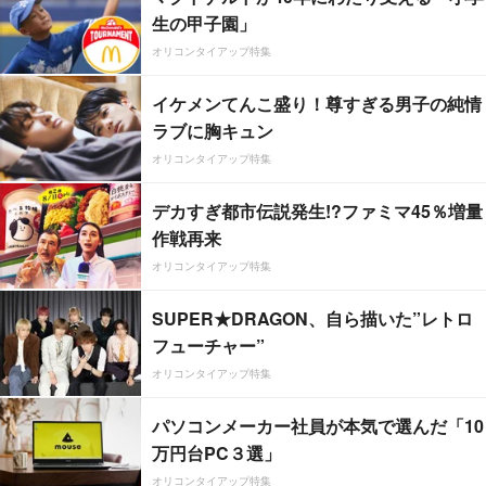
生の甲子園」
オリコンタイアップ特集
イケメンてんこ盛り！尊すぎる男子の純情
ラブに胸キュン
オリコンタイアップ特集
デカすぎ都市伝説発生!?ファミマ45％増量
作戦再来
オリコンタイアップ特集
SUPER★DRAGON、自ら描いた”レトロ
フューチャー”
オリコンタイアップ特集
パソコンメーカー社員が本気で選んだ「10
万円台PC３選」
オリコンタイアップ特集