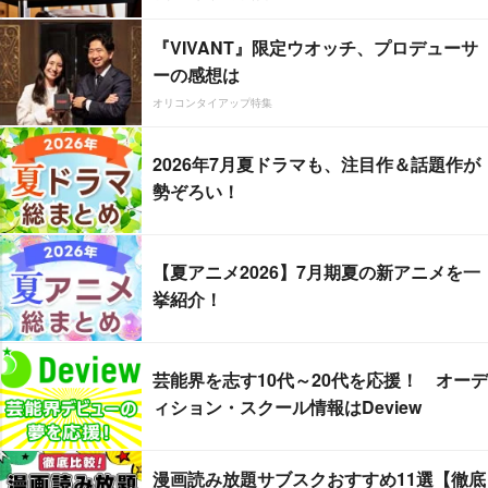
『VIVANT』限定ウオッチ、プロデューサ
ーの感想は
オリコンタイアップ特集
2026年7月夏ドラマも、注目作＆話題作が
勢ぞろい！
【夏アニメ2026】7月期夏の新アニメを一
挙紹介！
芸能界を志す10代～20代を応援！ オーデ
ィション・スクール情報はDeview
漫画読み放題サブスクおすすめ11選【徹底