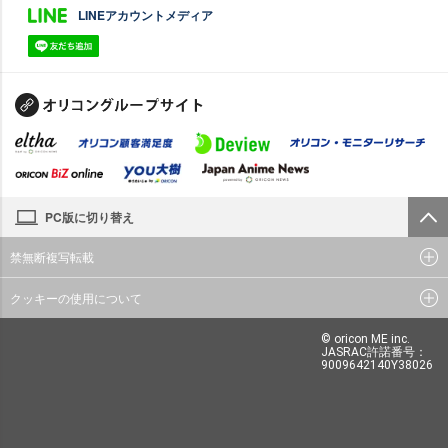
LINEアカウントメディア
PC版に切り替え
禁無断複写転載
クッキーの使用について
© oricon ME inc.
JASRAC許諾番号：
9009642140Y38026