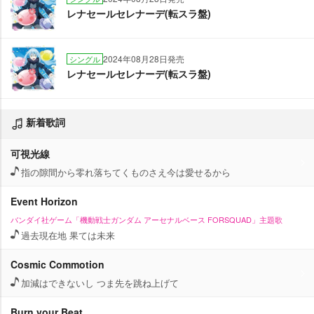
レナセールセレナーデ(転スラ盤)
2024年08月28日発売
シングル
レナセールセレナーデ(転スラ盤)
新着歌詞
可視光線
指の隙間から零れ落ちてくものさえ今は愛せるから
Event Horizon
バンダイ社ゲーム「機動戦士ガンダム アーセナルベース FORSQUAD」主題歌
過去現在地 果ては未来
Cosmic Commotion
加減はできないし つま先を跳ね上げて
Burn your Beat