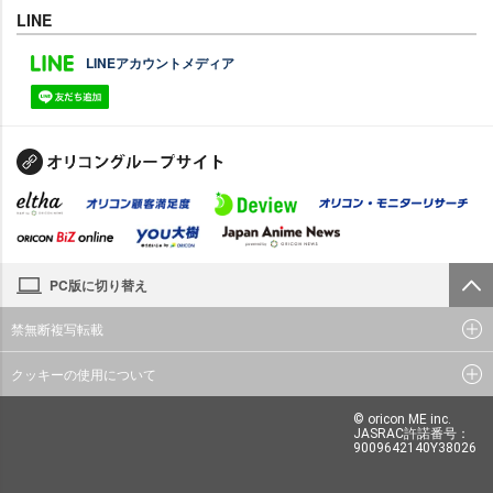
LINE
LINEアカウントメディア
PC版に切り替え
禁無断複写転載
クッキーの使用について
© oricon ME inc.
JASRAC許諾番号：
9009642140Y38026