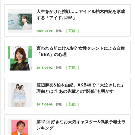
人生をかけた挑戦……アイドル柏木由紀を形成
する「アイドル神5」
｜芸能 ｜
2020-03-26
特集
言われる前にけん制? 女性タレントによる自称
「BBA」の心理
｜芸能 ｜
2018-09-02
特集
渡辺麻友&柏木由紀、AKB48で「大泣きした」
理由とは!? あの先輩との“関係”も明かす
｜芸能 ｜
2017-04-08
特集
第12回 好きなお天気キャスター&気象予報士ラ
ンキング