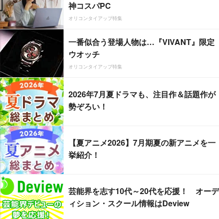
神コスパPC
オリコンタイアップ特集
一番似合う登場人物は…『VIVANT』限定
ウオッチ
オリコンタイアップ特集
2026年7月夏ドラマも、注目作＆話題作が
勢ぞろい！
【夏アニメ2026】7月期夏の新アニメを一
挙紹介！
芸能界を志す10代～20代を応援！ オーデ
ィション・スクール情報はDeview