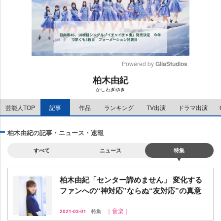
Powered by 
GliaStudios
柏木由紀
M
かしわぎゆき
u
t
芸能人TOP
記事
作品
ランキング
TV出演
ドラマ出演
e
柏木由紀の記事・ニュース・速報
すべて
ニュース
特集
柏木由紀「センター諦めません」 変化する
ファンへの“神対応”ならぬ“友対応”の真意
｜音楽｜
2021-03-01
特集