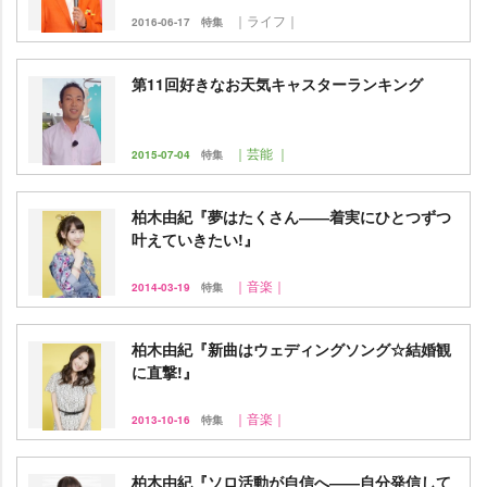
｜ライフ｜
2016-06-17
特集
第11回好きなお天気キャスターランキング
｜芸能 ｜
2015-07-04
特集
柏木由紀『夢はたくさん――着実にひとつずつ
叶えていきたい!』
｜音楽｜
2014-03-19
特集
柏木由紀『新曲はウェディングソング☆結婚観
に直撃!』
｜音楽｜
2013-10-16
特集
柏木由紀『ソロ活動が自信へ――自分発信して