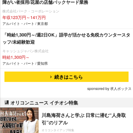
障がい者採用/花屋の店舗バックヤード業務
株式会社パーク・コーポレーション
年収123万円～141万円
アルバイト・パート / 東京都
「時給1,300円～/週2日OK」語学が活かせる免税カウンタースタ
ッフ/未経験歓迎
キャッシュジャパン株式会社
時給1,300円～
アルバイト・パート / 愛知県
続きはこちら
sponsored by 求人ボックス
オリコンニュース イチオシ特集
川島海荷さんと学ぶ 日常に潜む“人身取
引”のリアル
オリコンタイアップ特集