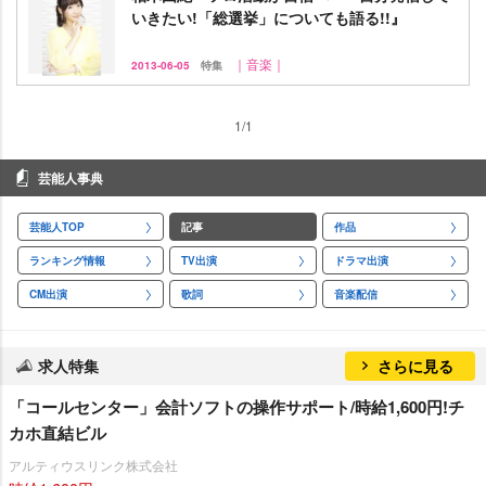
いきたい!「総選挙」についても語る!!』
｜音楽｜
2013-06-05
特集
1/1
芸能人事典
芸能人TOP
記事
作品
ランキング情報
TV出演
ドラマ出演
CM出演
歌詞
音楽配信
求人特集
さらに見る
「コールセンター」会計ソフトの操作サポート/時給1,600円!チ
カホ直結ビル
アルティウスリンク株式会社