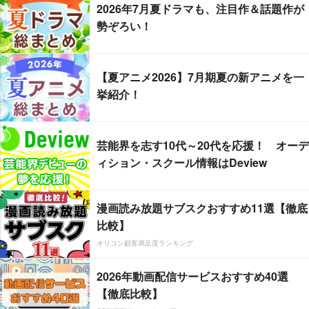
2026年7月夏ドラマも、注目作＆話題作が
勢ぞろい！
【夏アニメ2026】7月期夏の新アニメを一
挙紹介！
芸能界を志す10代～20代を応援！ オーデ
ィション・スクール情報はDeview
漫画読み放題サブスクおすすめ11選【徹底
比較】
オリコン顧客満足度ランキング
2026年動画配信サービスおすすめ40選
【徹底比較】