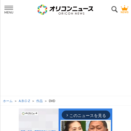
ホーム
A.B.C-Z
作品
DVD
このニュースを見る
arrow_forward_ios