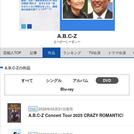
A.B.C-Z
えーびーしーずぃー
M
芸能人TOP
記事
作品
ランキング
TV出演
ドラマ出演
u
t
e
A.B.C-Zの作品
すべて
シングル
アルバム
DVD
Blu-ray
2026年03月31日発売
DVD
A.B.C-Z Concert Tour 2025 CRAZY ROMANTIC!