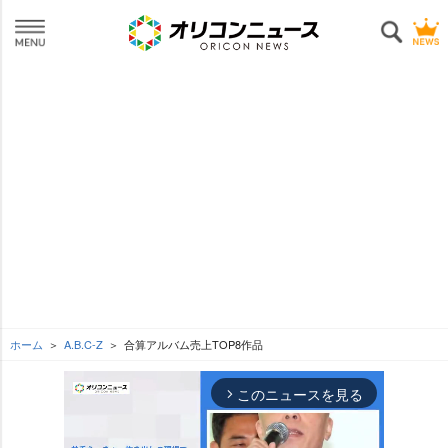
ホーム
A.B.C-Z
合算アルバム売上TOP8作品
このニュースを見る
arrow_forward_ios