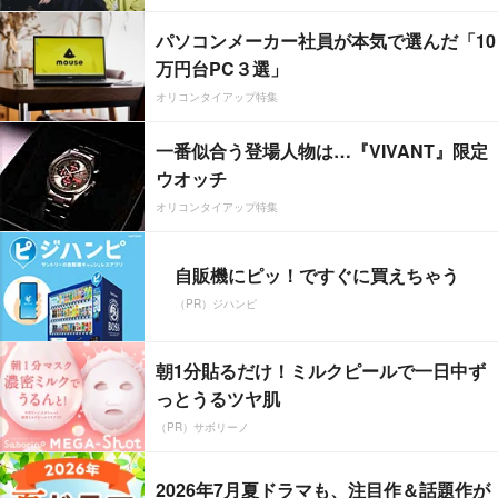
パソコンメーカー社員が本気で選んだ「10
万円台PC３選」
オリコンタイアップ特集
一番似合う登場人物は…『VIVANT』限定
ウオッチ
オリコンタイアップ特集
自販機にピッ！ですぐに買えちゃう
（PR）ジハンピ
朝1分貼るだけ！ミルクピールで一日中ず
っとうるツヤ肌
（PR）サボリーノ
2026年7月夏ドラマも、注目作＆話題作が