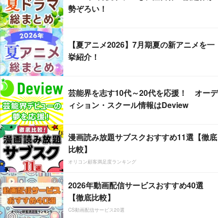
勢ぞろい！
【夏アニメ2026】7月期夏の新アニメを一
挙紹介！
芸能界を志す10代～20代を応援！ オーデ
ィション・スクール情報はDeview
漫画読み放題サブスクおすすめ11選【徹底
比較】
オリコン顧客満足度ランキング
2026年動画配信サービスおすすめ40選
【徹底比較】
CS動画配信サービス20選