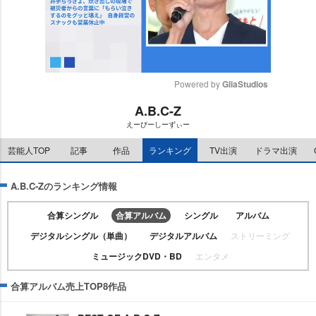
Powered by 
GliaStudios
A.B.C-Z
M
えーびーしーずぃー
u
t
芸能人TOP
記事
作品
ランキング
TV出演
ドラマ出演
e
A.B.C-Zのランキング情報
合算シングル
合算アルバム
シングル
アルバム
デジタルシングル（単曲）
デジタルアルバム
ストリーミング
ミュージックDVD・BD
エンタメ
合算アルバム売上TOP8作品