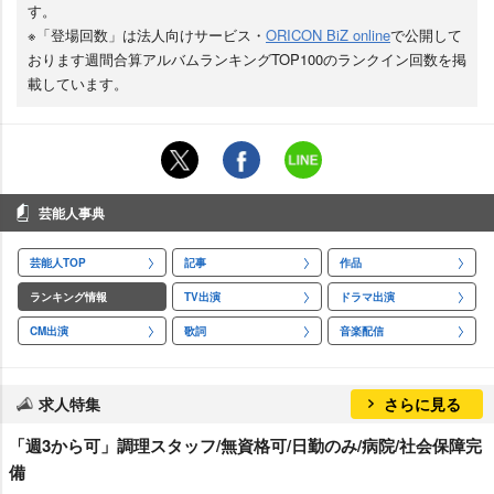
す。
※「登場回数」は法人向けサービス・
ORICON BiZ online
で公開して
おります週間合算アルバムランキングTOP100のランクイン回数を掲
載しています。
芸能人事典
芸能人TOP
記事
作品
ランキング情報
TV出演
ドラマ出演
CM出演
歌詞
音楽配信
求人特集
さらに見る
「週3から可」調理スタッフ/無資格可/日勤のみ/病院/社会保障完
備