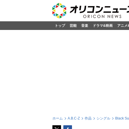
トップ
芸能
音楽
ドラマ&映画
アニメ
ホーム
A.B.C-Z
作品
シングル
Black 