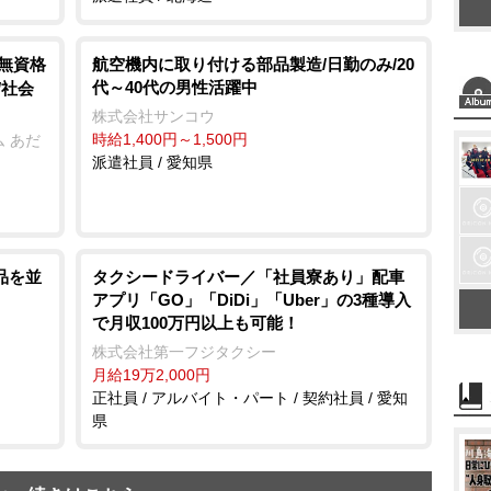
/無資格
航空機内に取り付ける部品製造/日勤のみ/20
代～40代の男性活躍中
/社会
株式会社サンコウ
時給1,400円～1,500円
 あだ
派遣社員 / 愛知県
品を並
タクシードライバー／「社員寮あり」配車
アプリ「GO」「DiDi」「Uber」の3種導入
で月収100万円以上も可能！
株式会社第一フジタクシー
月給19万2,000円
正社員 / アルバイト・パート / 契約社員 / 愛知
県