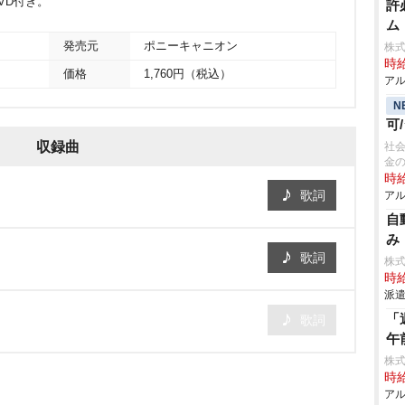
VD付き。
許
ム
発売元
ポニーキャニオン
株式
時給
価格
1,760円（税込）
アル
N
可
収録曲
社会
金
時給
歌詞
アル
自
み
歌詞
株
時給
派遣
「
歌詞
午
株式
時給
アル