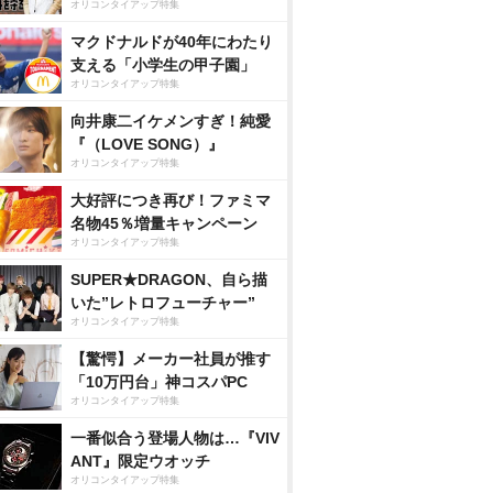
オリコンタイアップ特集
マクドナルドが40年にわたり
支える「小学生の甲子園」
オリコンタイアップ特集
向井康二イケメンすぎ！純愛
『（LOVE SONG）』
オリコンタイアップ特集
大好評につき再び！ファミマ
名物45％増量キャンペーン
オリコンタイアップ特集
SUPER★DRAGON、自ら描
いた”レトロフューチャー”
オリコンタイアップ特集
【驚愕】メーカー社員が推す
「10万円台」神コスパPC
オリコンタイアップ特集
一番似合う登場人物は…『VIV
ANT』限定ウオッチ
オリコンタイアップ特集