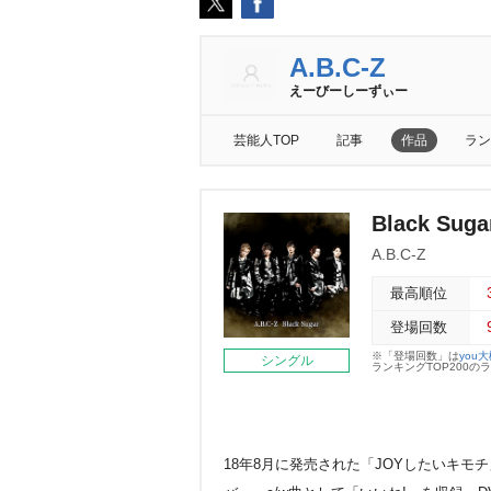
A.B.C-Z
えーびーしーずぃー
芸能人TOP
記事
作品
ラン
Black Su
A.B.C-Z
最高順位
登場回数
※「登場回数」は
you
シングル
ランキングTOP200
18年8月に発売された「JOYしたいキモチ」