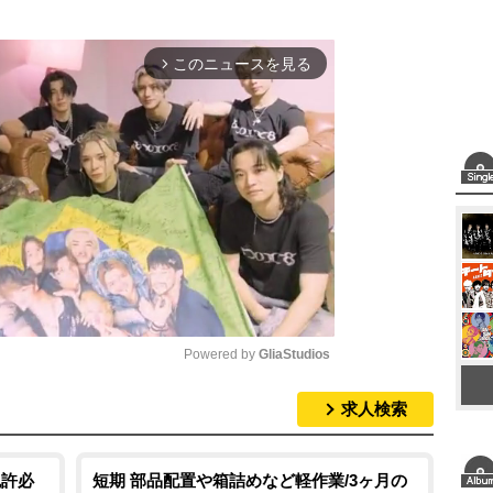
このニュースを見る
arrow_forward_ios
Powered by 
GliaStudios
求人検索
M
u
t
免許必
短期 部品配置や箱詰めなど軽作業/3ヶ月の