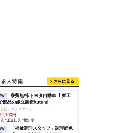
さらに見る
寮費無料/トヨタ自動車 上郷工
EW
で部品の組立製造/tutumi
式会社テクノスマイル
2,100円
員 / 派遣社員 / 愛知県
「福祉調理スタッフ」調理師免
EW