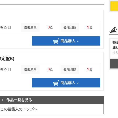
3
9
3月27日
過去最高
登場回数
位
週
商品購入
茶
違
オ
回限定盤B)
3
9
3月27日
過去最高
登場回数
位
週
商品購入
作品一覧を見る
この芸能人のトップへ