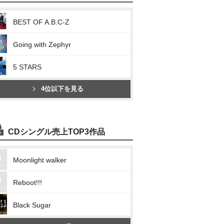
BEST OF A.B.C-Z
Going with Zephyr
5 STARS
4位以下を見る
CDシングル売上TOP3作品
Moonlight walker
Reboot!!!
Black Sugar