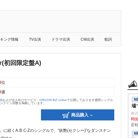
キング情報
TV出演
ドラマ出演
CM出演
歌詞
gar(初回限定盤A)
3
位
9
週
N
大樹
および法人向けサービス・
ORICON BiZ online
で公開しております週間シングル
のランクイン回数を掲載しています。
場
株
商品購入
時給
正社
に続くA.B.C-Zのシングルで、“妖艶(セクシー)”なダンスナン
N