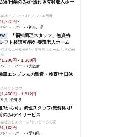
必須/日勤のみ/介護付き有料老人ホー
会社アプルール/アプルール秦野
1,273円～
バイト・パート / 神奈川県
「福祉調理スタッフ」無資格
EW
/シフト相談可/特別養護老人ホーム
福祉法人松輪会/特別養護老人ホーム しぎの黄
の里
1,200円～1,300円
バイト・パート / 大阪府
動車エンブレムの製造・検査/土日休
式会社サンコウ
1,450円～1,812円
社員 / 愛知県
週3から可」調理スタッフ/無資格可/
前のみ/デイサービス
会社はじめの一歩/ゆいまーるの家
1,162円
バイト・パート / 愛知県