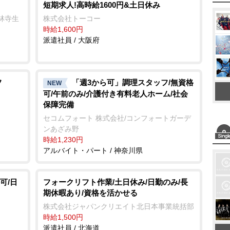
短期求人!高時給1600円&土日休み
e
林寺生
株式会社トーコー
時給1,600円
派遣社員 / 大阪府
フ
「週3から可」調理スタッフ/無資格
NEW
可/午前のみ/介護付き有料老人ホーム/社会
保障完備
セコムフォート 株式会社/コンフォートガーデ
ンあざみ野
時給1,230円
アルバイト・パート / 神奈川県
可/日
フォークリフト作業/土日休み/日勤のみ/長
期休暇あり/資格を活かせる
株式会社ジャパンクリエイト北日本事業統括部
時給1,500円
派遣社員 / 北海道