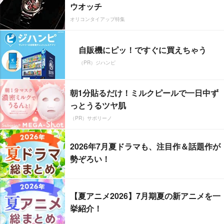
ウオッチ
オリコンタイアップ特集
自販機にピッ！ですぐに買えちゃう
（PR）ジハンピ
朝1分貼るだけ！ミルクピールで一日中ず
っとうるツヤ肌
（PR）サボリーノ
2026年7月夏ドラマも、注目作＆話題作が
勢ぞろい！
【夏アニメ2026】7月期夏の新アニメを一
挙紹介！