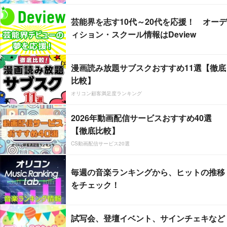
芸能界を志す10代～20代を応援！ オーデ
ィション・スクール情報はDeview
漫画読み放題サブスクおすすめ11選【徹底
比較】
オリコン顧客満足度ランキング
2026年動画配信サービスおすすめ40選
【徹底比較】
CS動画配信サービス20選
毎週の音楽ランキングから、ヒットの推移
をチェック！
試写会、登壇イベント、サインチェキなど