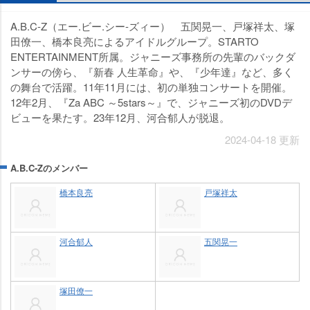
A.B.C-Z（エー.ビー.シー-ズィー） 五関晃一、戸塚祥太、塚
田僚一、橋本良亮によるアイドルグループ。STARTO
ENTERTAINMENT所属。ジャニーズ事務所の先輩のバックダ
ンサーの傍ら、『新春 人生革命』や、『少年達』など、多く
の舞台で活躍。11年11月には、初の単独コンサートを開催。
12年2月、『Za ABC ～5stars～』で、ジャニーズ初のDVDデ
ビューを果たす。23年12月、河合郁人が脱退。
2024-04-18 更新
A.B.C-Zのメンバー
橋本良亮
戸塚祥太
河合郁人
五関晃一
塚田僚一