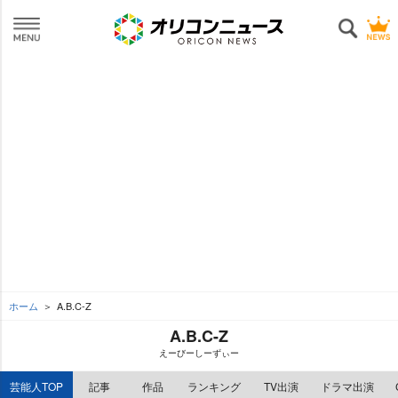
ホーム
A.B.C-Z
A.B.C-Z
えーびーしーずぃー
芸能人TOP
記事
作品
ランキング
TV出演
ドラマ出演