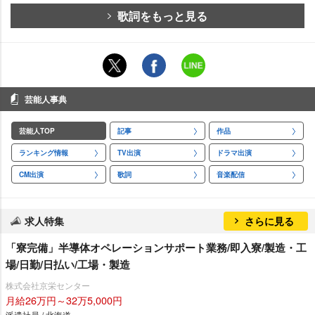
歌詞をもっと見る
芸能人事典
芸能人TOP
記事
作品
ランキング情報
TV出演
ドラマ出演
CM出演
歌詞
音楽配信
求人特集
さらに見る
「寮完備」半導体オペレーションサポート業務/即入寮/製造・工
場/日勤/日払い/工場・製造
株式会社京栄センター
月給26万円～32万5,000円
派遣社員 / 北海道