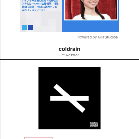
Powered by 
GliaStudios
coldrain
M
こーるどれいん
u
t
e