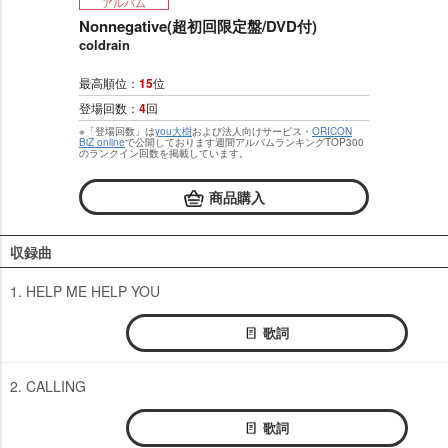
アルバム
Nonnegative(超初回限定盤/DVD付)
coldrain
最高順位：
15
位
登場回数：
4
回
※「登場回数」は
you大樹
および法人向けサービス・
ORICON
BiZ online
で公開しております週間アルバムランキングTOP300
のランクイン回数を掲載しています。
商品購入
収録曲
1. HELP ME HELP YOU
歌詞
2. CALLING
歌詞