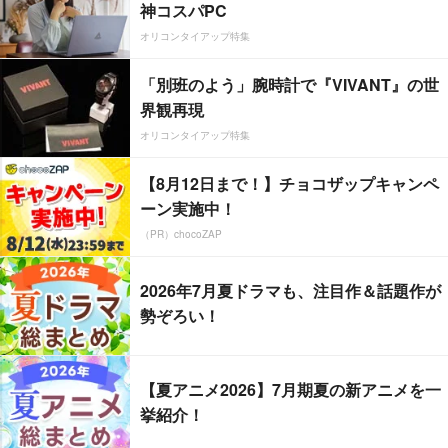
神コスパPC
オリコンタイアップ特集
「別班のよう」腕時計で『VIVANT』の世
界観再現
オリコンタイアップ特集
【8月12日まで！】チョコザップキャンペ
ーン実施中！
（PR）chocoZAP
2026年7月夏ドラマも、注目作＆話題作が
勢ぞろい！
【夏アニメ2026】7月期夏の新アニメを一
挙紹介！