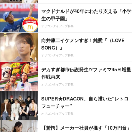
マクドナルドが40年にわたり支える「小学
生の甲子園」
オリコンタイアップ特集
向井康二イケメンすぎ！純愛『（LOVE
SONG）』
オリコンタイアップ特集
デカすぎ都市伝説発生!?ファミマ45％増量
作戦再来
オリコンタイアップ特集
SUPER★DRAGON、自ら描いた”レトロ
フューチャー”
オリコンタイアップ特集
【驚愕】メーカー社員が推す「10万円台」