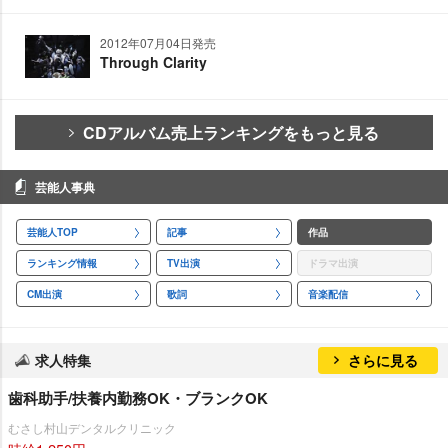
2012年07月04日発売
Through Clarity
CDアルバム売上ランキングをもっと見る
芸能人事典
芸能人TOP
記事
作品
ランキング情報
TV出演
ドラマ出演
CM出演
歌詞
音楽配信
求人特集
さらに見る
歯科助手/扶養内勤務OK・ブランクOK
むさし村山デンタルクリニック