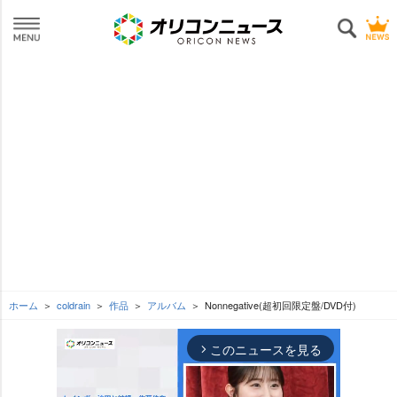
ホーム
coldrain
作品
アルバム
Nonnegative(超初回限定盤/DVD付)
このニュースを見る
arrow_forward_ios