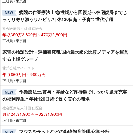
正社員 / 東京都
病院の作業療法士/急性期から回復期へ在宅復帰までじ
NEW
っくり寄り添うリハビリ/年休120日超・子育て世代活躍
社会医療法人財団 仁医会
年収350万2,800円～470万2,800円
正社員 / 東京都
家電の検証設計・評価研究職/国内最大級の比較メディアを運営
する上場グループ
株式会社マイベスト
年収660万円～960万円
正社員 / 東京都
作業療法士/賞与・昇給など厚待遇でしっかり還元充実
NEW
の福利厚生と年休120日超で長く安心の職場
社会医療法人財団 仁医会
月給24万1,900円～32万1,900円
正社員 / 東京都
マウスやラットなどの動物飼育管理/化学分析
NEW