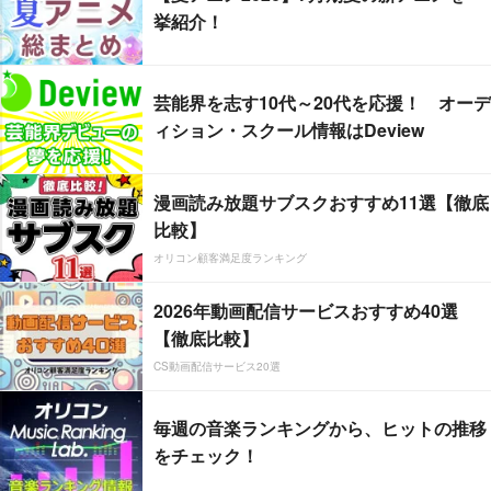
挙紹介！
芸能界を志す10代～20代を応援！ オーデ
ィション・スクール情報はDeview
漫画読み放題サブスクおすすめ11選【徹底
比較】
オリコン顧客満足度ランキング
2026年動画配信サービスおすすめ40選
【徹底比較】
CS動画配信サービス20選
毎週の音楽ランキングから、ヒットの推移
をチェック！