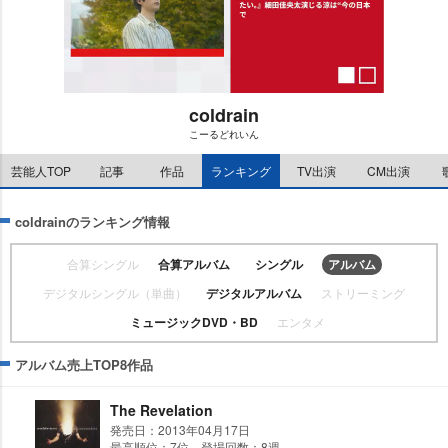
coldrain
こーるどれいん
M
u
芸能人TOP
記事
作品
ランキング
TV出演
CM出演
t
e
coldrainのランキング情報
合算シングル
合算アルバム
シングル
アルバム
デジタルシングル（単曲）
デジタルアルバム
ストリーミング
ミュージックDVD・BD
エンタメ
アルバム売上TOP8作品
The Revelation
発売日：2013年04月17日
最高順位：7位 登場回数：8週