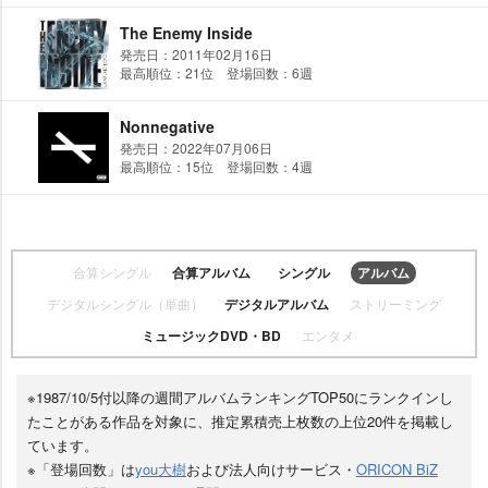
The Enemy Inside
発売日：2011年02月16日
最高順位：21位 登場回数：6週
Nonnegative
発売日：2022年07月06日
最高順位：15位 登場回数：4週
合算シングル
合算アルバム
シングル
アルバム
デジタルシングル（単曲）
デジタルアルバム
ストリーミング
ミュージックDVD・BD
エンタメ
※1987/10/5付以降の週間アルバムランキングTOP50にランクインし
たことがある作品を対象に、推定累積売上枚数の上位20件を掲載し
ています。
※「登場回数」は
you大樹
および法人向けサービス・
ORICON BiZ