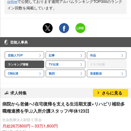
online
で公開しております週間アルバムランキングTOP300のランク
イン回数を掲載しています。
芸能人事典
芸能人TOP
記事
作品
ランキング情報
TV出演
ドラマ出演
CM出演
歌詞
音楽配信
求人特集
さらに見る
病院から老健へ!在宅復帰を支える生活期支援×リハビリ補助多
職種連携を学ぶ入所介護スタッフ/年休123日
社会医療法人財団 仁医会
月給26万800円～33万1,800円