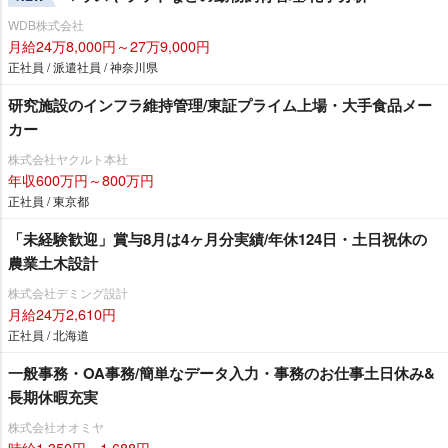
WDB株式会社
月給24万8,000円～27万9,000円
正社員 / 派遣社員 / 神奈川県
研究施設のインフラ維持管理/東証プライム上場・大手食品メー
カー
株式会社ヤクルト本社
年収600万円～800万円
正社員 / 東京都
「未経験歓迎」賞与8月は4ヶ月分実績/年休124日・土日祝休の
農業土木設計
株式会社デミング設計
月給24万2,610円
正社員 / 北海道
一般事務・OA事務/簡単なデータ入力・事務のお仕事土日休み&
長期休暇充実
株式会社オオミヤ
時給1,350円～1,688円