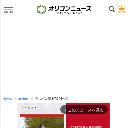
ホーム
coldrain
アルバム売上TOP8作品
このニュースを見る
arrow_forward_ios