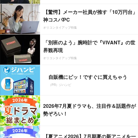
【驚愕】メーカー社員が推す「10万円台」
神コスパPC
オリコンタイアップ特集
「別班のよう」腕時計で『VIVANT』の世
界観再現
オリコンタイアップ特集
自販機にピッ！ですぐに買えちゃう
（PR）ジハンピ
2026年7月夏ドラマも、注目作＆話題作が
勢ぞろい！
【夏アニメ2026】7月期夏の新アニメを一