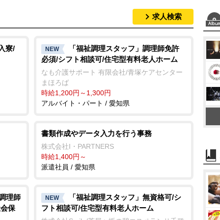
求人検索
M
u
t
入寮/
「福祉調理スタッフ」調理師免許
NEW
必須/シフト相談可/住宅型有料老人ホーム
e
なも介護サポート 有限会社/青塚ケアセンター
まほろば
時給1,200円～1,300円
アルバイト・パート / 愛知県
書類作成やデータ入力を行う事務
株式会社I・PARTNERS
時給1,400円～
派遣社員 / 愛知県
/調理師
「福祉調理スタッフ」無資格可/シ
NEW
社会保
フト相談可/住宅型有料老人ホーム