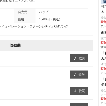
e」他を収録したミニ・アルバム。
N
可
ム
発売元
バップ
社会
価格
1,980円（税込）
時給
アル
ド オペレーション・ラクーンシティ」CMソング
面
株式
時給
収録曲
派遣
「
歌詞
み
MT
時給
アル
歌詞
「
必
社
歌詞
ホー
時給
アル