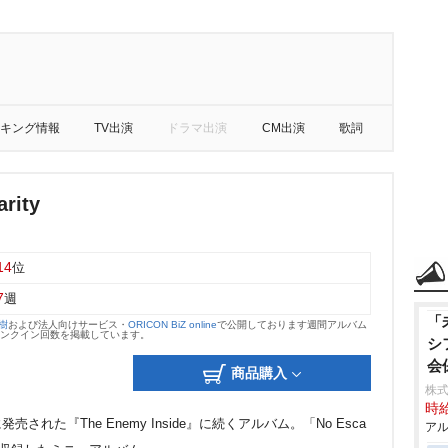
キング情報
TV出演
ドラマ出演
CM出演
歌詞
arity
14
位
7
週
「
大樹
および法人向けサービス・
ORICON BiZ online
で公開しております週間アルバム
のランクイン回数を掲載しています。
シ
会
商品購入
株式
時給
発売された『The Enemy Inside』に続くアルバム。「No Esca
アル