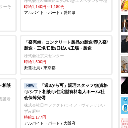
株式会社Smile/茶屋ヶ坂の憩エスペランサ千種
ンターそ
時給1,140円～1,180円
アルバイト・パート / 愛知県
「寮完備」コンクリート製品の製造/即入寮/
製造・工場/日勤/日払い/工場・製造
株式会社京栄センター
時給1,500円
派遣社員 / 東京都
ト相談
「週3から可」調理スタッフ/無資格
NEW
可/シフト相談可/住宅型有料老人ホーム/社
会保障完備
養護老
株式会社日本ファクト/ライフ・ヴィレッジい
ずみ府中
時給1,177円
アルバイト・パート / 大阪府