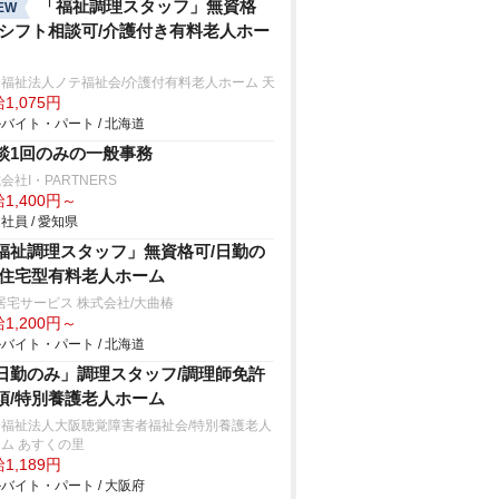
「福祉調理スタッフ」無資格
EW
/シフト相談可/介護付き有料老人ホー
福祉法人ノテ福祉会/介護付有料老人ホーム 天
1,075円
バイト・パート / 北海道
談1回のみの一般事務
会社I・PARTNERS
1,400円～
社員 / 愛知県
福祉調理スタッフ」無資格可/日勤の
/住宅型有料老人ホーム
居宅サービス 株式会社/大曲椿
1,200円～
バイト・パート / 北海道
日勤のみ」調理スタッフ/調理師免許
須/特別養護老人ホーム
会福祉法人大阪聴覚障害者福祉会/特別養護老人
ム あすくの里
1,189円
バイト・パート / 大阪府