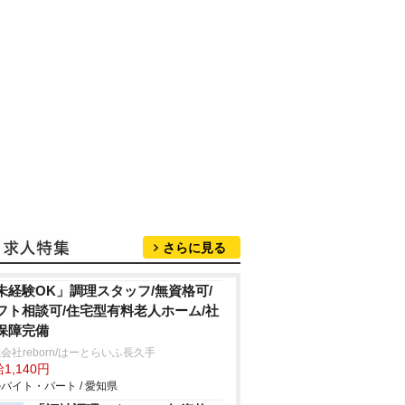
さらに見る
未経験OK」調理スタッフ/無資格可/
フト相談可/住宅型有料老人ホーム/社
保障完備
会社reborn/はーとらいふ長久手
1,140円
バイト・パート / 愛知県