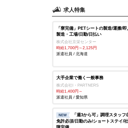
求人特集
「寮完備」PETシートの製造/運搬/即
製造・工場/日勤/日払い
株式会社京栄センター
時給1,700円～2,125円
派遣社員 / 北海道
大手企業で働く一般事務
株式会社I・PARTNERS
時給1,400円～
派遣社員 / 愛知県
「週3から可」調理スタッフ
NEW
免許必須/日勤のみ/ショートステイ/
障完備