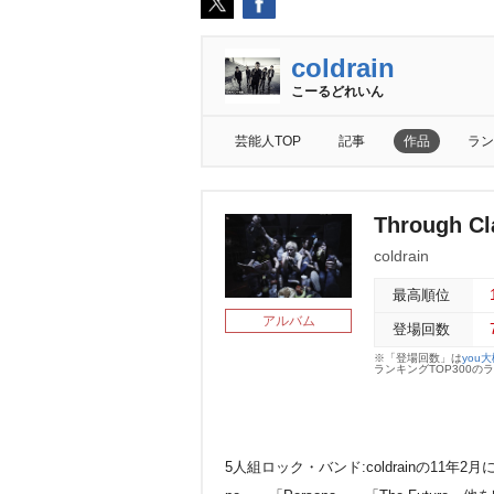
coldrain
こーるどれいん
芸能人TOP
記事
作品
ラン
Through Cl
coldrain
最高順位
アルバム
登場回数
※「登場回数」は
you
ランキングTOP300
5人組ロック・バンド:coldrainの11年2月に