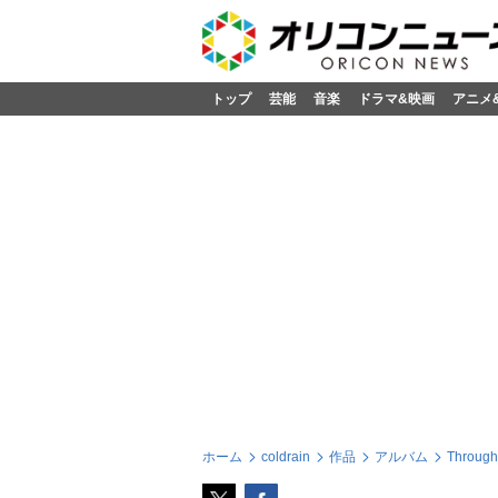
トップ
芸能
音楽
ドラマ&映画
アニメ
ホーム
coldrain
作品
アルバム
Through 