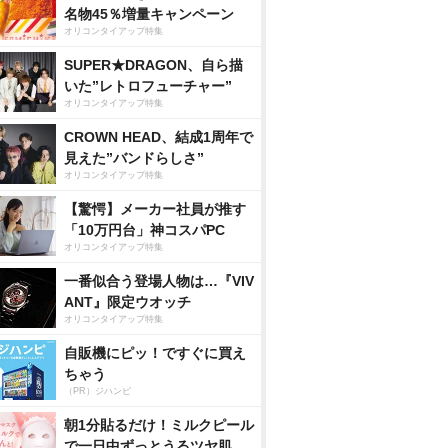
名物45％増量キャンペーン
オリコンタイアップ特集
SUPER★DRAGON、自ら描
いた”レトロフューチャー”
オリコンタイアップ特集
CROWN HEAD、結成1周年で
見えた”バンドらしさ”
オリコンタイアップ特集
【驚愕】メーカー社員が推す
「10万円台」神コスパPC
オリコンタイアップ特集
一番似合う登場人物は…『VIV
ANT』限定ウオッチ
オリコンタイアップ特集
自販機にピッ！ですぐに買え
ちゃう
（PR）ジハンピ
朝1分貼るだけ！ミルクピール
で一日中ずっとうるツヤ肌