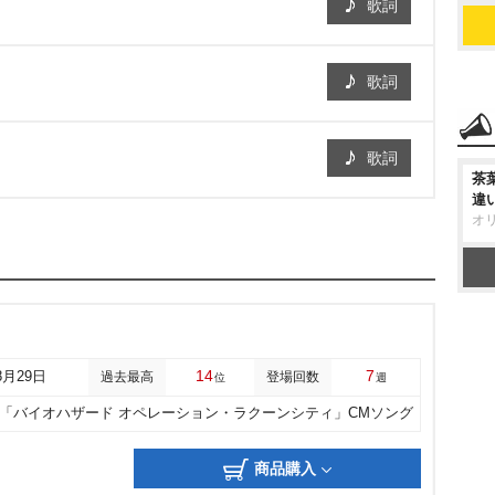
歌詞
歌詞
歌詞
茶
違
オ
14
7
8月29日
過去最高
登場回数
位
週
「バイオハザード オペレーション・ラクーンシティ」CMソング
商品購入