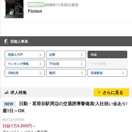
2008年11月05日発売
シングル
Fiction
芸能人事典
芸能人TOP
記事
作品
ランキング情報
TV出演
ドラマ出演
CM出演
歌詞
音楽配信
求人特集
さらに見る
日勤・茗荷谷駅周辺の交通誘導警備員/入社祝い金あり/
NEW
週1日～OK
株式会社MSK
日給1万4,500円～
アルバイト・パート / 東京都