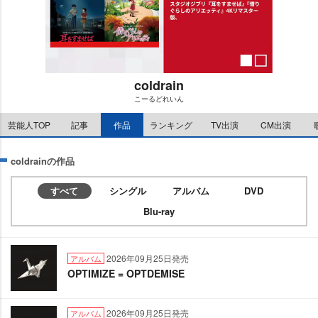
coldrain
こーるどれいん
M
芸能人TOP
記事
作品
ランキング
TV出演
CM出演
u
t
e
coldrainの作品
すべて
シングル
アルバム
DVD
Blu-ray
2026年09月25日発売
アルバム
OPTIMIZE = OPTDEMISE
2026年09月25日発売
アルバム