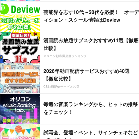
芸能界を志す10代～20代を応援！ オーデ
ィション・スクール情報はDeview
漫画読み放題サブスクおすすめ11選【徹底
比較】
オリコン顧客満足度ランキング
2026年動画配信サービスおすすめ40選
【徹底比較】
CS動画配信サービス20選
毎週の音楽ランキングから、ヒットの推移
をチェック！
試写会、登壇イベント、サインチェキなど