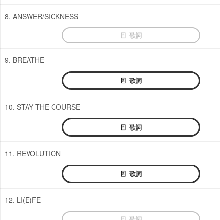
8. ANSWER/SICKNESS
歌詞
9. BREATHE
歌詞
10. STAY THE COURSE
歌詞
11. REVOLUTION
歌詞
12. LI(E)FE
歌詞