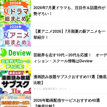
2026年7月夏ドラマも、注目作＆話題作が
勢ぞろい！
【夏アニメ2026】7月期夏の新アニメを一
挙紹介！
芸能界を志す10代～20代を応援！ オーデ
ィション・スクール情報はDeview
漫画読み放題サブスクおすすめ11選【徹底
比較】
オリコン顧客満足度ランキング
2026年動画配信サービスおすすめ40選
【徹底比較】