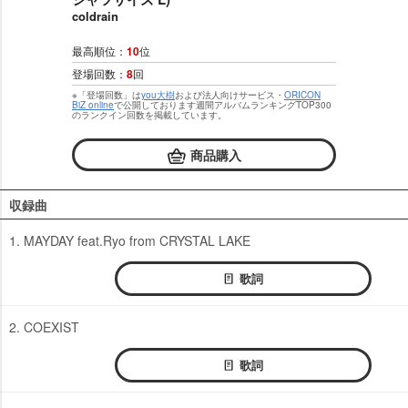
coldrain
最高順位：
10
位
登場回数：
8
回
※「登場回数」は
you大樹
および法人向けサービス・
ORICON
BiZ online
で公開しております週間アルバムランキングTOP300
のランクイン回数を掲載しています。
商品購入
収録曲
1. MAYDAY feat.Ryo from CRYSTAL LAKE
歌詞
2. COEXIST
歌詞