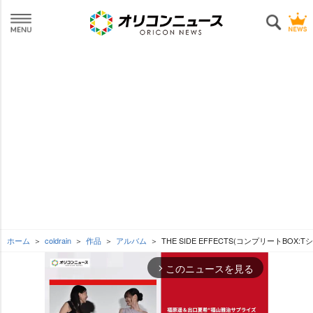
ホーム
coldrain
作品
アルバム
THE SIDE EFFECTS(コンプリートBOX:T
このニュースを見る
arrow_forward_ios