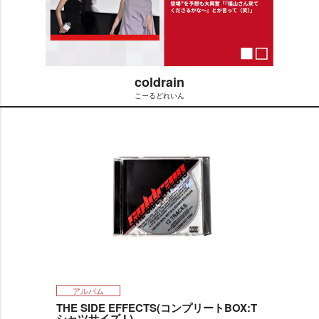
coldrain
こーるどれいん
M
u
t
e
アルバム
THE SIDE EFFECTS(コンプリートBOX:T
シャツサイズ L)