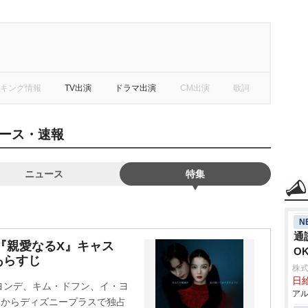
キング情報
TV出演
ドラマ出演
CM出演
歌詞
ース・速報
ニュース
特集
N
通
『親愛なるX』キャス
O
あらすじ
株式
日給
ヨンデ、キム・ドフン、イ・ヨ
アル
木)からディズニープラスで独占