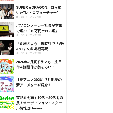
SUPER★DRAGON、自ら描
いた”レトロフューチャー”
オリコンタイアップ特集
パソコンメーカー社員が本気
で選ぶ「10万円台PC3選」
オリコンタイアップ特集
「別班のよう」腕時計で『VIV
ANT』の世界観再現
オリコンタイアップ特集
2026年7月夏ドラマも、注目
作＆話題作が勢ぞろい！
【夏アニメ2026】7月期夏の
新アニメを一挙紹介！
芸能界を志す10代～20代を応
援！オーディション・スクー
ル情報はDeview