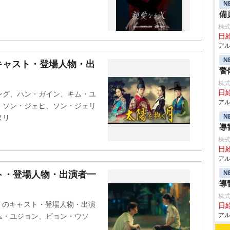
N
備
株式
日給
アル
N
キャスト・登場人物・出
警
株式
日給
ング、ハン・ガイン、キム・ユ
アル
、ソン・ジェヒ、ソン・ジェリ
N
ヌリ
導
株式
日給
アル
N
ト・登場人物・出演者一
導
株式
キミ』のキャスト・登場人物・出演
日給
アル
ム・ユジョン、ビョン・ウソ