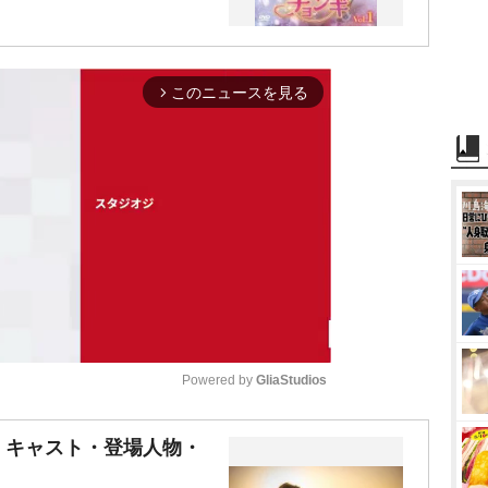
このニュースを見る
arrow_forward_ios
Powered by 
GliaStudios
M
』キャスト・登場人物・
u