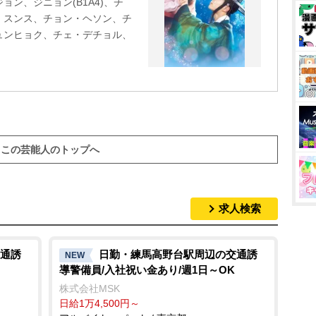
ン、ジニョン(B1A4)、チ
・スンス、チョン・ヘソン、チ
ュンヒョク、チェ・デチョル、
この芸能人のトップへ
求人検索
通誘
日勤・練馬高野台駅周辺の交通誘
NEW
導警備員/入社祝い金あり/週1日～OK
株式会社MSK
日給1万4,500円～