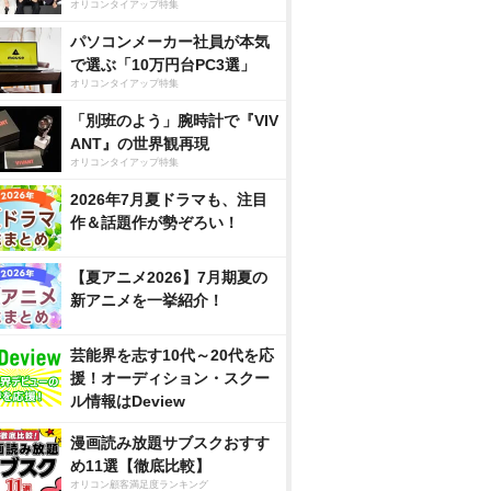
オリコンタイアップ特集
パソコンメーカー社員が本気
で選ぶ「10万円台PC3選」
オリコンタイアップ特集
「別班のよう」腕時計で『VIV
ANT』の世界観再現
オリコンタイアップ特集
2026年7月夏ドラマも、注目
作＆話題作が勢ぞろい！
【夏アニメ2026】7月期夏の
新アニメを一挙紹介！
芸能界を志す10代～20代を応
援！オーディション・スクー
ル情報はDeview
漫画読み放題サブスクおすす
め11選【徹底比較】
オリコン顧客満足度ランキング