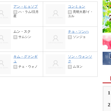
アン・ヒョソプ
コンミョン
ハ・ラム/日月
亮明大君/イ・
役
役
星
ユル
ムン・スク
チョ・ソンハ
サムシン
ソンジョ
役
役
キム・グァンギ
ソン・ウォンソ
ュ
ク
チェ・ウォノ
ムヨン
役
役
1
2