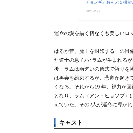
チョンギ』おんぶ＆相合
2023-11-08
運命の愛を描く切なくも美しいロ
はるか昔、魔王を封印する王の肖
た道士の息子ハ･ラムが生まれるが
後、ラムは雨乞いの儀式で祈りを
は再会を約束するが、悲劇が起き
くなる。それから19 年、視力が
となり、ラム（アン・ヒョソプ）
えていた。その2人が運命に導か
キャスト