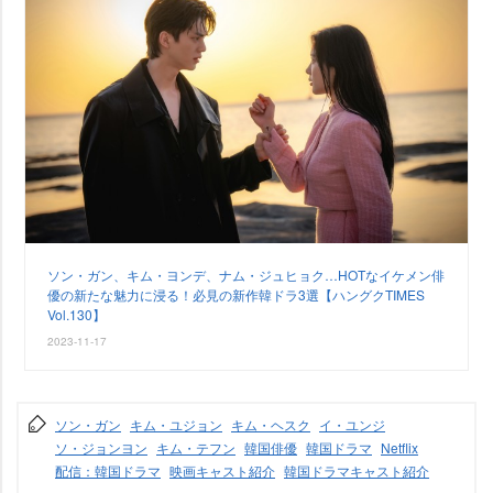
ソン・ガン、キム・ヨンデ、ナム・ジュヒョク…HOTなイケメン俳
優の新たな魅力に浸る！必見の新作韓ドラ3選【ハングクTIMES
Vol.130】
2023-11-17
ソン・ガン
キム・ユジョン
キム・ヘスク
イ・ユンジ
ソ・ジョンヨン
キム・テフン
韓国俳優
韓国ドラマ
Netflix
配信：韓国ドラマ
映画キャスト紹介
韓国ドラマキャスト紹介