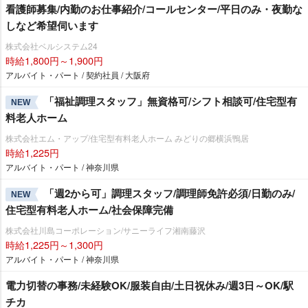
看護師募集/内勤のお仕事紹介/コールセンター/平日のみ・夜勤な
しなど希望伺います
株式会社ベルシステム24
時給1,800円～1,900円
アルバイト・パート / 契約社員 / 大阪府
「福祉調理スタッフ」無資格可/シフト相談可/住宅型有
NEW
料老人ホーム
株式会社エム・アップ/住宅型有料老人ホーム みどりの郷横浜鴨居
時給1,225円
アルバイト・パート / 神奈川県
「週2から可」調理スタッフ/調理師免許必須/日勤のみ/
NEW
住宅型有料老人ホーム/社会保障完備
株式会社川島コーポレーション/サニーライフ湘南藤沢
時給1,225円～1,300円
アルバイト・パート / 神奈川県
電力切替の事務/未経験OK/服装自由/土日祝休み/週3日～OK/駅
チカ