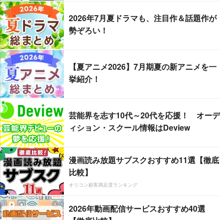
2026年7月夏ドラマも、注目作＆話題作が
勢ぞろい！
【夏アニメ2026】7月期夏の新アニメを一
挙紹介！
芸能界を志す10代～20代を応援！ オーデ
ィション・スクール情報はDeview
漫画読み放題サブスクおすすめ11選【徹底
比較】
オリコン顧客満足度ランキング
2026年動画配信サービスおすすめ40選