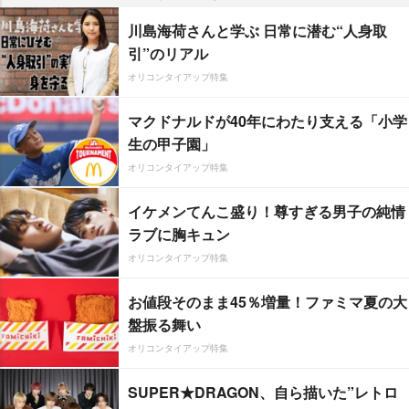
川島海荷さんと学ぶ 日常に潜む“人身取
引”のリアル
オリコンタイアップ特集
マクドナルドが40年にわたり支える「小学
生の甲子園」
オリコンタイアップ特集
イケメンてんこ盛り！尊すぎる男子の純情
ラブに胸キュン
オリコンタイアップ特集
お値段そのまま45％増量！ファミマ夏の大
盤振る舞い
オリコンタイアップ特集
SUPER★DRAGON、自ら描いた”レトロ