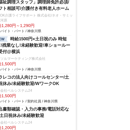
福祉調理スタッフ」調理師免許必須/
フト相談可/介護付き有料老人ホーム
SOK介護ライフサポート 株式会社/ネオ・サミッ
湯河原
1,280円～1,290円
バイト・パート / 神奈川県
時給1500円×土日祝のみ 時短
EW
K!残業なし!未経験歓迎!車ショールー
受付@横浜
ーソルマーケティング株式会社
1,500円
バイト・パート / 神奈川県
ラレコの法人向けコールセンター/土
祝休み/未経験歓迎/WワークOK
会社ベルシステム24
1,500円
バイト・パート / 契約社員 / 神奈川県
込書類確認・入力の事務/電話対応な
/土日祝休み/未経験歓迎
会社ベルシステム24
1,200円