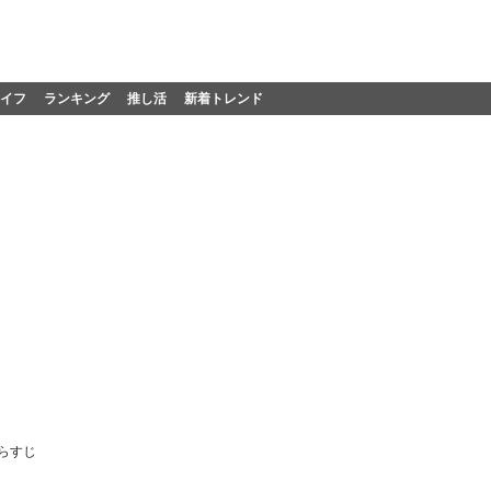
イフ
ランキング
推し活
新着トレンド
らすじ