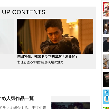
K UP CONTENTS
岡田将生、韓国ドラマ初出演「運命的」
玄理と語る“韓国”撮影現場の魅力
すめ人気作品一覧
国ドラマを紹介する。王道の青