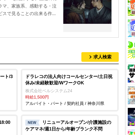
ラマ、家族系、感動する・泣
スで見ることの出来る作...
求人検索
ート/3
ドラレコの法人向けコールセンター/土日祝
休み/未経験歓迎/WワークOK
株式会社ベルシステム24
時給1,500円
アルバイト・パート / 契約社員 / 神奈川県
:00
リニューアルオープン/介護施設の
NEW
ケアマネ/週1日から/年齢ブランク不問