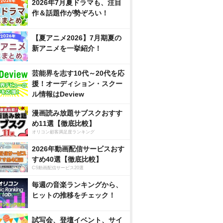
2026年7月夏ドラマも、注目
作＆話題作が勢ぞろい！
【夏アニメ2026】7月期夏の
新アニメを一挙紹介！
芸能界を志す10代～20代を応
援！オーディション・スクー
ル情報はDeview
漫画読み放題サブスクおすす
め11選【徹底比較】
オリコン顧客満足度ランキング
2026年動画配信サービスおす
すめ40選【徹底比較】
CS動画配信サービス20選
毎週の音楽ランキングから、
ヒットの推移をチェック！
試写会、登壇イベント、サイ