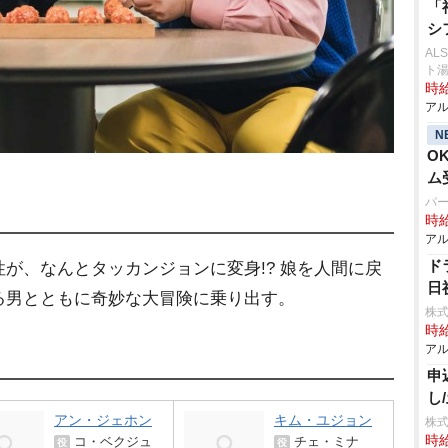
「
シ
AL
ト
時給
アル
N
O
ム
パ
時給
アル
ド
が、なんとタッカンジョンに変身!? 娘を人間に戻
日
る男とともに奇妙な大冒険に乗り出す。
株式
時給
アル
申
し
アン・ジェホン
キム・ユジョン
株式
時給
コ・ベクジュ
チェ・ミナ
役
役