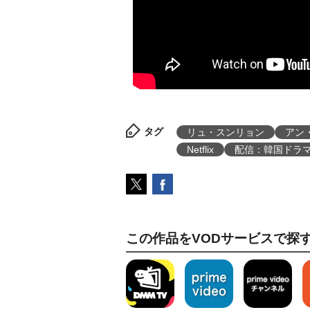
タグ
リュ・スンリョン
アン
Netflix
配信：韓国ドラ
この作品をVODサービスで探