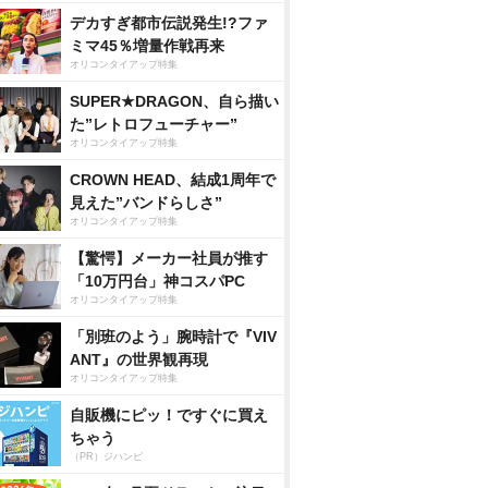
デカすぎ都市伝説発生!?ファ
ミマ45％増量作戦再来
オリコンタイアップ特集
SUPER★DRAGON、自ら描い
た”レトロフューチャー”
オリコンタイアップ特集
CROWN HEAD、結成1周年で
見えた”バンドらしさ”
オリコンタイアップ特集
【驚愕】メーカー社員が推す
「10万円台」神コスパPC
オリコンタイアップ特集
「別班のよう」腕時計で『VIV
ANT』の世界観再現
オリコンタイアップ特集
自販機にピッ！ですぐに買え
ちゃう
（PR）ジハンピ