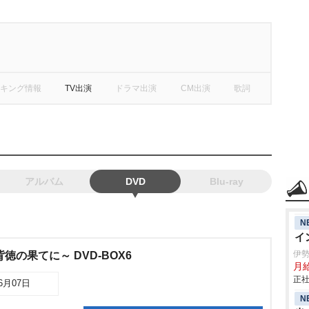
キング情報
TV出演
ドラマ出演
CM出演
歌詞
アルバム
DVD
Blu-ray
N
イ
伊
徳の果てに～ DVD-BOX6
月
正社
06月07日
N