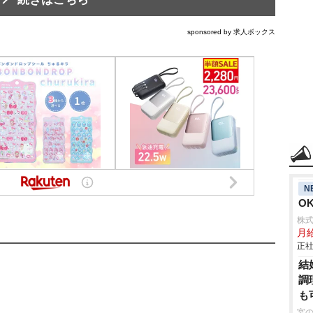
sponsored by 求人ボックス
N
O
株
月
正社
結
調
も
宮