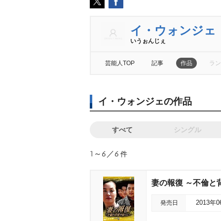
イ・ウォンジェ
いうぉんじぇ
芸能人TOP
記事
作品
ラン
イ・ウォンジェの作品
すべて
シングル
1～6／6
件
妻の報復 ～不倫と背
発売日
2013年