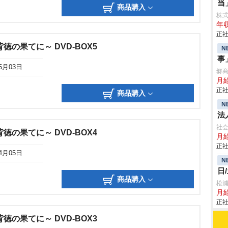
当
商品購入
株式会
年収
正社
徳の果てに～ DVD-BOX5
N
事
05月03日
郷
月
正社
商品購入
N
法
社
徳の果てに～ DVD-BOX4
月
正社
04月05日
N
日
商品購入
松
月
正社
徳の果てに～ DVD-BOX3