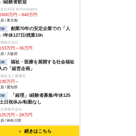
」/経験者歓迎
社AGE technologies
600万円～840万円
員 / 東京都
創業70年の安定企業での「人
EW
」/年休127日/残業10h
商事株式会社
給33万円～36万円
員 / 大阪府
福祉・医療を展開する社会福祉
EW
人の「経営企画」
会福祉法人愛燦会
給30万円～
員 / 愛知県
「経理」/経験者募集/年休125
EW
/土日祝休み/転勤なし
浦企業株式会社
給25万円～28万円
員 / 神奈川県
続きはこちら