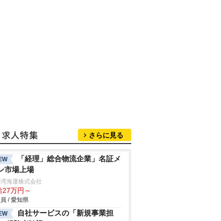
さらに見る
「経理」総合物流企業」名証メ
EW
ン市場上場
勢湾海運株式会社
給27万円～
員 / 愛知県
自社サービスの「新規事業担
EW