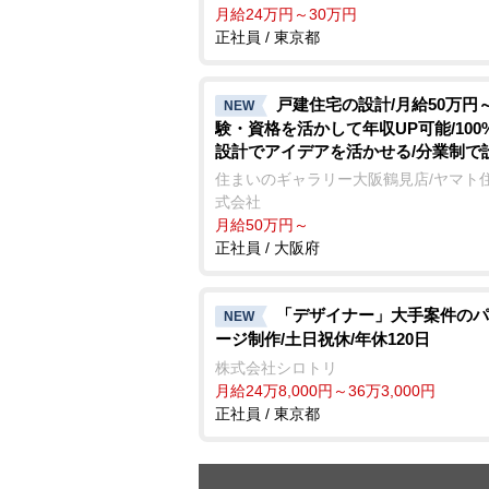
月給24万円～30万円
正社員 / 東京都
戸建住宅の設計/月給50万円～
NEW
験・資格を活かして年収UP可能/100
設計でアイデアを活かせる/分業制で
集中/完全週休2日制
住まいのギャラリー大阪鶴見店/ヤマト
式会社
月給50万円～
正社員 / 大阪府
「デザイナー」大手案件のパ
NEW
ージ制作/土日祝休/年休120日
株式会社シロトリ
月給24万8,000円～36万3,000円
正社員 / 東京都