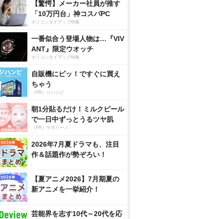
【驚愕】メーカー社員が推す
「10万円台」神コスパPC
オリコンタイアップ特集
一番似合う登場人物は…『VIV
ANT』限定ウオッチ
オリコンタイアップ特集
自販機にピッ！ですぐに買え
ちゃう
（PR）ジハンピ
朝1分貼るだけ！ミルクピール
で一日中ずっとうるツヤ肌
（PR）サボリーノ
2026年7月夏ドラマも、注目
作＆話題作が勢ぞろい！
【夏アニメ2026】7月期夏の
新アニメを一挙紹介！
芸能界を志す10代～20代を応