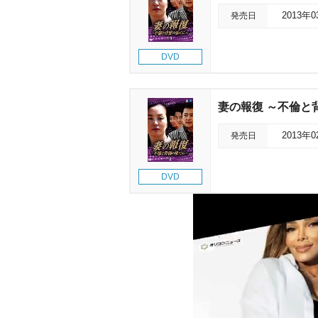
発売日
2013年
DVD
妻の報復 ～不倫と背
発売日
2013年
DVD