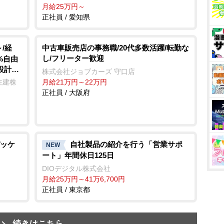
月給25万円～
正社員 / 愛知県
/経
中古車販売店の事務職/20代多数活躍/転勤な
し/フリーター歓迎
%自由
設計に
株式会社ジョブカーズ 守口店
住建株
月給21万円～22万円
正社員 / 大阪府
ッケ
自社製品の紹介を行う「営業サポ
NEW
ート」年間休日125日
DIOデジタル株式会社
月給25万円～41万6,700円
正社員 / 東京都
続きはこちら