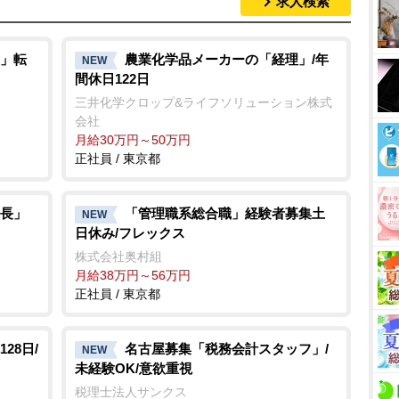
求人検索
」転
農業化学品メーカーの「経理」/年
NEW
間休日122日
三井化学クロップ&ライフソリューション株式
会社
月給30万円～50万円
正社員 / 東京都
長」
「管理職系総合職」経験者募集土
NEW
日休み/フレックス
株式会社奥村組
月給38万円～56万円
正社員 / 東京都
28日/
名古屋募集「税務会計スタッフ」/
NEW
未経験OK/意欲重視
税理士法人サンクス