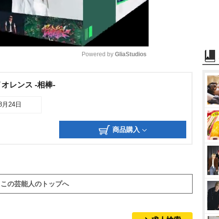
Powered by 
GliaStudios
M
オレンス -相棒-
u
08月24日
t
e
商品購入
この芸能人のトップへ