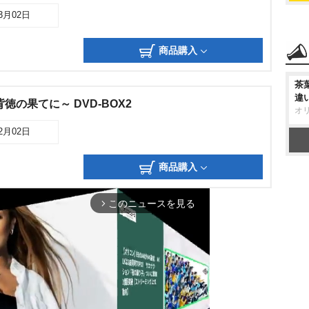
03月02日
商品購入
茶
違
徳の果てに～ DVD-BOX2
オ
02月02日
商品購入
このニュースを見る
arrow_forward_ios