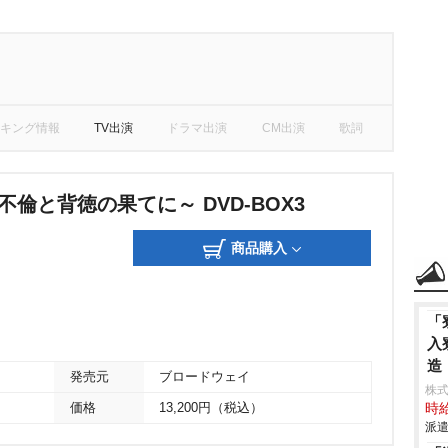
キング情報
TV出演
ドラマ出演
CM出演
歌詞
不倫と背徳の果てに～ DVD-BOX3
商品購入
「
入
造
発売元
ブロードウェイ
株
価格
13,200円（税込）
時給
派遣