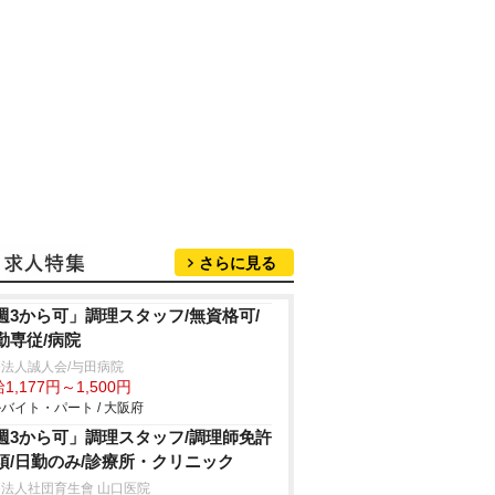
さらに見る
週3から可」調理スタッフ/無資格可/
勤専従/病院
法人誠人会/与田病院
1,177円～1,500円
バイト・パート / 大阪府
週3から可」調理スタッフ/調理師免許
須/日勤のみ/診療所・クリニック
法人社団育生會 山口医院