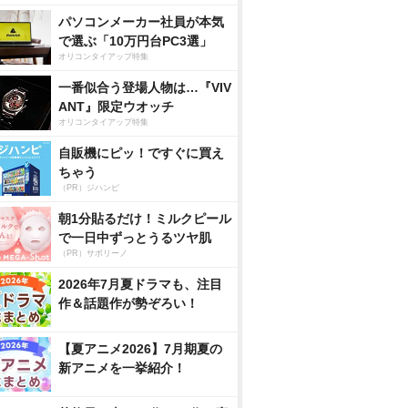
パソコンメーカー社員が本気
で選ぶ「10万円台PC3選」
オリコンタイアップ特集
一番似合う登場人物は…『VIV
ANT』限定ウオッチ
オリコンタイアップ特集
自販機にピッ！ですぐに買え
ちゃう
（PR）ジハンピ
朝1分貼るだけ！ミルクピール
で一日中ずっとうるツヤ肌
（PR）サボリーノ
2026年7月夏ドラマも、注目
作＆話題作が勢ぞろい！
【夏アニメ2026】7月期夏の
新アニメを一挙紹介！