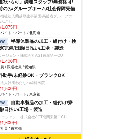
週3から可」調理スタッフ/無資格可/
前のみ/グループホーム/社会保障完備
会福祉法人蘭越厚生事業団/高齢者グループホー
らんこし
1,075円
バイト・パート / 北海道
半導体製品の加工・組付け・検
EW
/寮完備/日勤/日払い/工場・製造
エージェント株式会社AGT東海第一CU
1,400円
員 / 派遣社員 / 愛知県
科助手/未経験OK・ブランクOK
療法人社団わたなべ歯科医院
1,500円
バイト・パート / 東京都
自動車製品の加工・組付け/寮
EW
備/日払い/工場・製造
エージェント株式会社AGT南関東第二CU
1,600円
社員 / 東京都