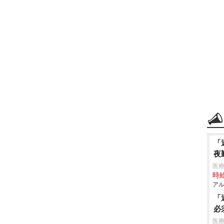
「
夜
医療
時給
アル
「
必
医療