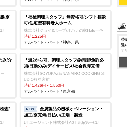
搬/寮
「福祉調理スタッフ」無資格可/シフト相談
可/住宅型有料老人ホーム
株式会社ジョイ&ホープ/オハナの家Hale一色
CU
時給1,225円
茶
アルバイト・パート / 神奈川県
違
オ
のみ/介
「週2から可」調理スタッフ/調理師免許必
須/日勤のみ/デイサービス/社会保障完備
リー
株式会社SOYOKAZE/NANAIRO COOKING ST
UDIO杉並宮前
時給1,426円～1,550円
アルバイト・パート / 東京都
検査/
金属製品の機械オペレーション・
NEW
加工/寮完備/日払い/工場・製造
CU
UTエージェント株式会社AGT東海第一CU