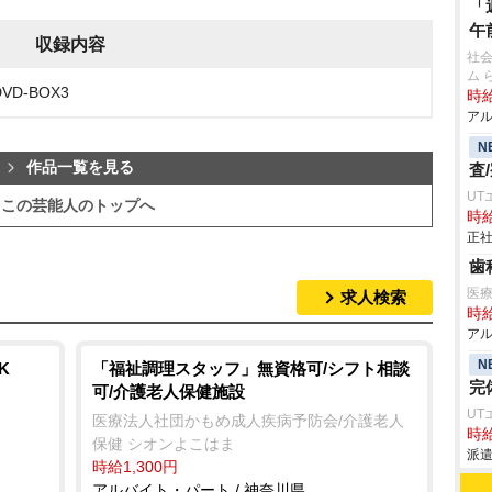
「
午
収録内容
社
ム 
D-BOX3
時給
アル
N
作品一覧を見る
査
UT
この芸能人のトップへ
時給
正社
歯
医
求人検索
時給
アル
N
K
「福祉調理スタッフ」無資格可/シフト相談
完
可/介護老人保健施設
UT
医療法人社団かもめ成人疾病予防会/介護老人
時給
保健 シオンよこはま
派遣
時給1,300円
アルバイト・パート / 神奈川県