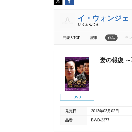
イ・ウォンジェ
いうぉんじぇ
芸能人TOP
記事
作品
ラン
妻の報復 ～
DVD
発売日
2013年03月02日
品番
BWD-2377