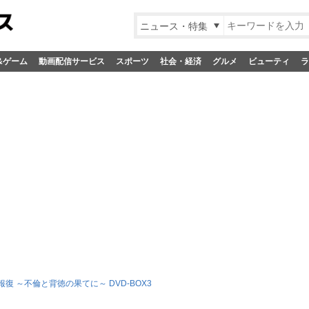
ニュース・特集
&ゲーム
動画配信サービス
スポーツ
社会・経済
グルメ
ビューティ
ラ
報復 ～不倫と背徳の果てに～ DVD-BOX3