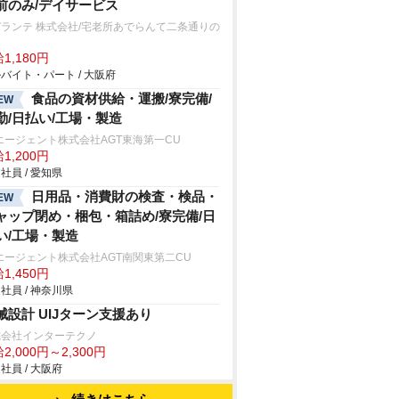
前のみ/デイサービス
ランテ 株式会社/宅老所あでらんて二条通りの
1,180円
バイト・パート / 大阪府
食品の資材供給・運搬/寮完備/
EW
勤/日払い/工場・製造
エージェント株式会社AGT東海第一CU
1,200円
社員 / 愛知県
日用品・消費財の検査・検品・
EW
ャップ閉め・梱包・箱詰め/寮完備/日
い/工場・製造
エージェント株式会社AGT南関東第二CU
1,450円
社員 / 神奈川県
械設計 UIJターン支援あり
式会社インターテクノ
2,000円～2,300円
社員 / 大阪府