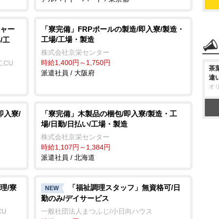
ャー
「寮完備」FRPポールの製造/即入寮/製造・
工場/工場・製造
/工
株式会社京栄センター
時給1,400円～1,750円
二CU
茶
派遣社員 / 大阪府
違
オ
即入寮/
「寮完備」木製品の梱包/即入寮/製造・工
場/日勤/日払い/工場・製造
株式会社京栄センター
時給1,107円～1,384円
派遣社員 / 北海道
理/寮
「福祉調理スタッフ」無資格可/日
NEW
勤のみ/デイサービス
CU
一般社団法人まつふじ/小日向ハウス