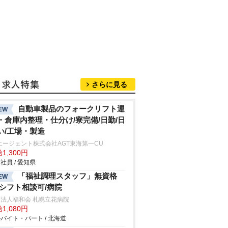
さらに見る
自動車製品のフォークリフト運
EW
・倉庫内整理・仕分け/寮完備/日勤/日
い/工場・製造
エージェント株式会社AGT東海第一CU
1,300円
社員 / 愛知県
「福祉調理スタッフ」無資格
EW
/シフト相談可/病院
法人福和会 札幌立花病院
1,080円
バイト・パート / 北海道