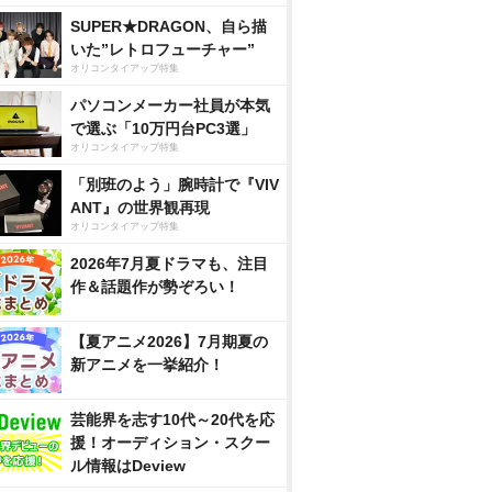
SUPER★DRAGON、自ら描
いた”レトロフューチャー”
オリコンタイアップ特集
パソコンメーカー社員が本気
で選ぶ「10万円台PC3選」
オリコンタイアップ特集
「別班のよう」腕時計で『VIV
ANT』の世界観再現
オリコンタイアップ特集
2026年7月夏ドラマも、注目
作＆話題作が勢ぞろい！
【夏アニメ2026】7月期夏の
新アニメを一挙紹介！
芸能界を志す10代～20代を応
援！オーディション・スクー
ル情報はDeview