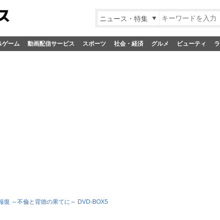
ニュース・特集
&ゲーム
動画配信サービス
スポーツ
社会・経済
グルメ
ビューティ
ラ
報復 ～不倫と背徳の果てに～ DVD-BOX5