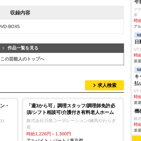
午
アデ
収録内容
家
時給
D-BOX5
アル
N
日
作品一覧を見る
UT
時給
この芸能人のトップへ
派遣
N
キ
払
求人検索
UT
時給
派遣
ン・
「週3から可」調理スタッフ/調理師免許必
機
須/シフト相談可/介護付き有料老人ホーム
株
株式会社川島コーポレーション/練馬やわらぎ
CU
時給
苑
派遣
時給1,226円～1,300円
アルバイト・パート / 東京都