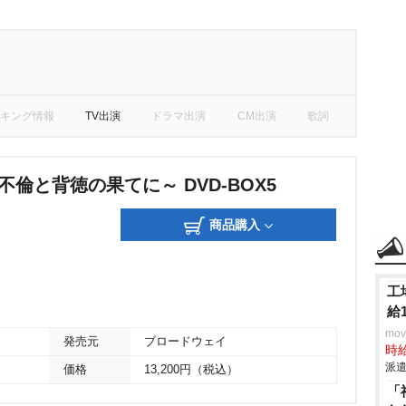
キング情報
TV出演
ドラマ出演
CM出演
歌詞
不倫と背徳の果てに～ DVD-BOX5
商品購入
工
給
mo
発売元
ブロードウェイ
時給
派遣
価格
13,200円（税込）
「