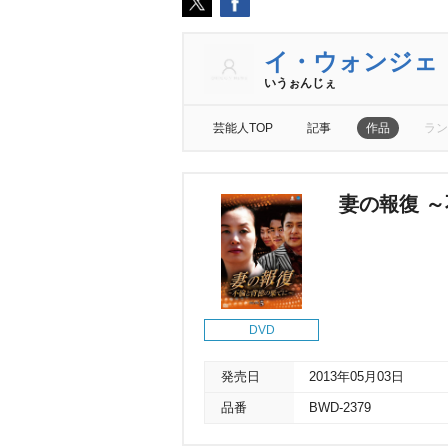
イ・ウォンジェ
いうぉんじぇ
芸能人TOP
記事
作品
ラン
妻の報復 ～
DVD
発売日
2013年05月03日
品番
BWD-2379