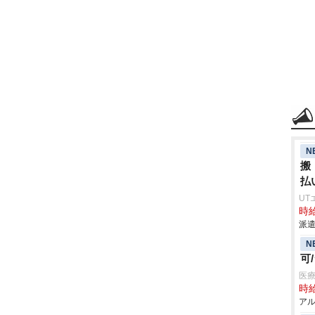
N
搬
払
UT
時給
派遣
N
可
医療
時給
アル