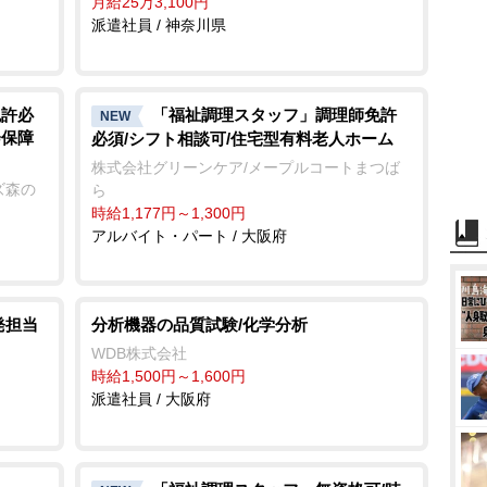
月給25万3,100円
派遣社員 / 神奈川県
免許必
「福祉調理スタッフ」調理師免許
NEW
会保障
必須/シフト相談可/住宅型有料老人ホーム
株式会社グリーンケア/メープルコートまつば
ズ森の
ら
時給1,177円～1,300円
アルバイト・パート / 大阪府
発担当
分析機器の品質試験/化学分析
WDB株式会社
時給1,500円～1,600円
派遣社員 / 大阪府