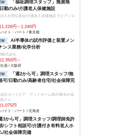
「福祉調理スタッフ」無資格
EW
/日勤のみ/介護老人保健施設
法人社団弘善会/介護老人保健施設 ラビアンロ
ゼ
1,226円～1,240円
バイト・パート / 東京都
AI半導体の試作評価と装置メン
EW
ナンス業務/化学分析
B株式会社
2,350円～
社員 / 大阪府
「週2から可」調理スタッフ/無
EW
格可/日勤のみ/高齢者住宅/社会保障完
限会社ユートピア・アットホーム旭川/春光の金
ん銀さん
1,075円
バイト・パート / 北海道
週3から可」調理スタッフ/調理師免許
須/シフト相談可/介護付き有料老人ホ
ム/社会保障完備