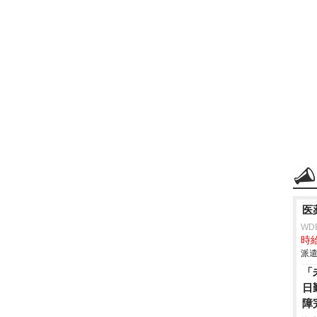
医
WD
時給
派遣
「
日
障