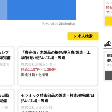
株
時給
アル
Powered by 
GliaStudios
求人検索
M
u
t
/シフ
「寮完備」木製品の梱包/即入寮/製造・工
茶
保障完備
場/日勤/日払い/工場・製造
e
違
養護老
株式会社京栄センター
オ
時給1,107円～1,384円
派遣社員 / 北海道
/日勤
セラミック精密部品の製造・検査/寮完備/日
完備
払い/工場・製造
ナー住
株式会社ライオン社