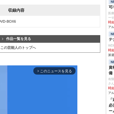
N
可
収録内容
医療
ー
D-BOX6
時給
アル
N
作品一覧を見る
テ
WD
この芸能人のトップへ
時給
派遣
N
資
このニュースを見る
arrow_forward_ios
備
有
さ
時給
アル
「
必
ー