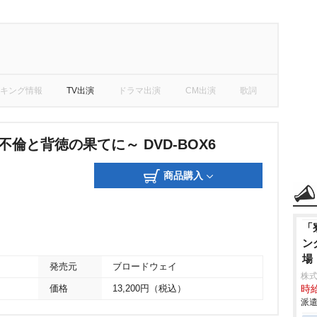
キング情報
TV出演
ドラマ出演
CM出演
歌詞
不倫と背徳の果てに～ DVD-BOX6
商品購入
「
ン
場
発売元
ブロードウェイ
株
価格
13,200円（税込）
時給
派遣