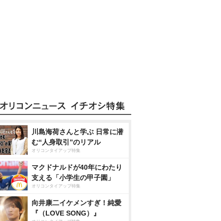
川島海荷さんと学ぶ 日常に潜
む“人身取引”のリアル
オリコンタイアップ特集
マクドナルドが40年にわたり
支える「小学生の甲子園」
オリコンタイアップ特集
向井康二イケメンすぎ！純愛
『（LOVE SONG）』