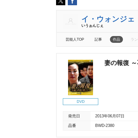
イ・ウォンジェ
いうぉんじぇ
芸能人TOP
記事
作品
ラン
妻の報復 ～
DVD
発売日
2013年06月07日
品番
BWD-2380