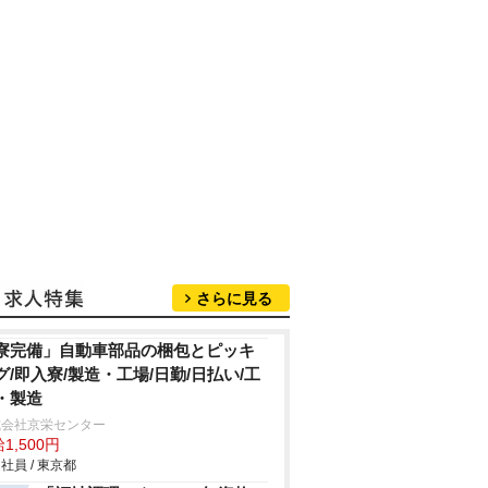
さらに見る
寮完備」自動車部品の梱包とピッキ
グ/即入寮/製造・工場/日勤/日払い/工
・製造
式会社京栄センター
1,500円
社員 / 東京都