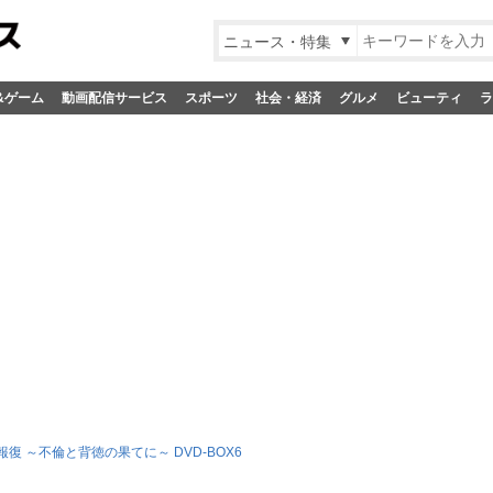
ニュース・特集
&ゲーム
動画配信サービス
スポーツ
社会・経済
グルメ
ビューティ
ラ
報復 ～不倫と背徳の果てに～ DVD-BOX6