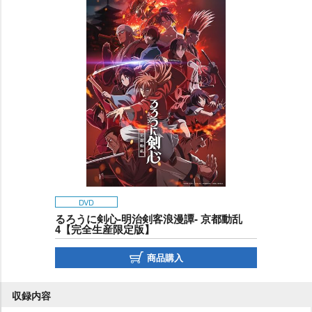
DVD
るろうに剣心-明治剣客浪漫譚- 京都動乱
4【完全生産限定版】
商品購入
収録内容