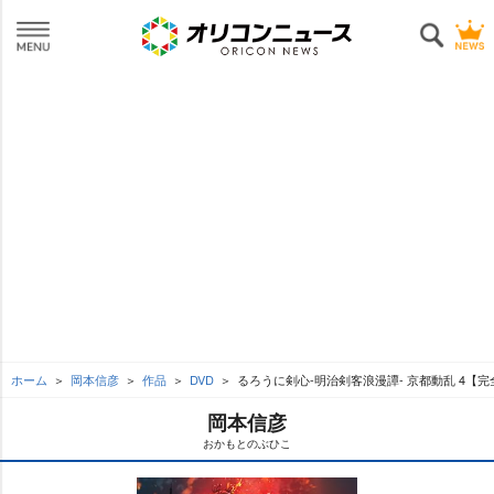
ホーム
岡本信彦
作品
DVD
るろうに剣心-明治剣客浪漫譚- 京都動乱 4【
岡本信彦
おかもとのぶひこ