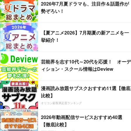
2026年7月夏ドラマも、注目作＆話題作が
勢ぞろい！
【夏アニメ2026】7月期夏の新アニメを一
挙紹介！
芸能界を志す10代～20代を応援！ オーデ
ィション・スクール情報はDeview
漫画読み放題サブスクおすすめ11選【徹底
比較】
オリコン顧客満足度ランキング
2026年動画配信サービスおすすめ40選
【徹底比較】