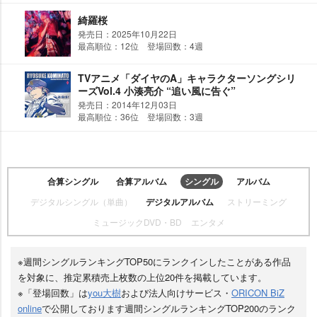
綺羅桜
発売日：2025年10月22日
最高順位：12位 登場回数：4週
TVアニメ「ダイヤのA」キャラクターソングシリ
ーズVol.4 小湊亮介 “追い風に告ぐ”
発売日：2014年12月03日
最高順位：36位 登場回数：3週
合算シングル
合算アルバム
シングル
アルバム
デジタルシングル（単曲）
デジタルアルバム
ストリーミング
ミュージックDVD・BD
エンタメ
※週間シングルランキングTOP50にランクインしたことがある作品
を対象に、推定累積売上枚数の上位20件を掲載しています。
※「登場回数」は
you大樹
および法人向けサービス・
ORICON BiZ
online
で公開しております週間シングルランキングTOP200のランク