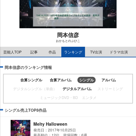
岡本信彦
おかもとのぶひこ
M
u
芸能人TOP
記事
作品
ランキング
TV出演
ドラマ出演
t
e
岡本信彦のランキング情報
合算シングル
合算アルバム
シングル
アルバム
デジタルシングル（単曲）
デジタルアルバム
ストリーミング
ミュージックDVD・BD
エンタメ
シングル売上TOP8作品
Melty Halloween
発売日：2017年10月25日
最高順位：12位 登場回数：6週