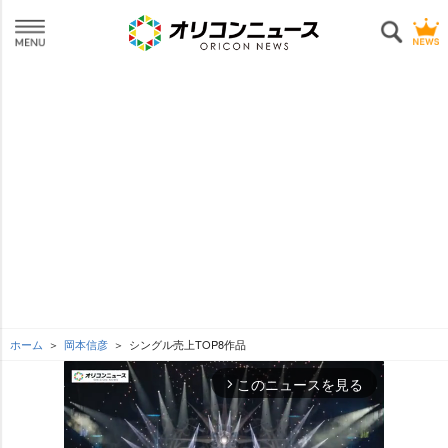
ホーム
岡本信彦
シングル売上TOP8作品
このニュースを見る
arrow_forward_ios