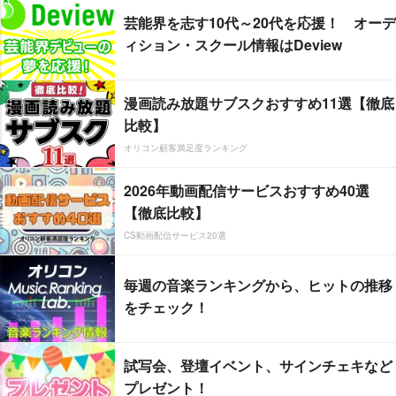
芸能界を志す10代～20代を応援！ オーデ
ィション・スクール情報はDeview
漫画読み放題サブスクおすすめ11選【徹底
比較】
オリコン顧客満足度ランキング
2026年動画配信サービスおすすめ40選
【徹底比較】
CS動画配信サービス20選
毎週の音楽ランキングから、ヒットの推移
をチェック！
試写会、登壇イベント、サインチェキなど
プレゼント！