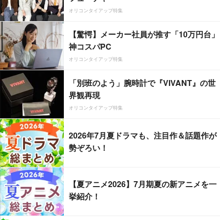
オリコンタイアップ特集
【驚愕】メーカー社員が推す「10万円台」
神コスパPC
オリコンタイアップ特集
「別班のよう」腕時計で『VIVANT』の世
界観再現
オリコンタイアップ特集
2026年7月夏ドラマも、注目作＆話題作が
勢ぞろい！
【夏アニメ2026】7月期夏の新アニメを一
挙紹介！