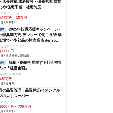
・店長候補/未経験可・研修充実/残業
なめ/住宅手当・社宅制度
市場 光が丘店
給24万円～35万円
員 / 東京都
2025年転職応援キャンペーン!
EW
社特典58万円/デンソーで働こう!自動
工場で小型部品の検査業務 denso
hi
式会社テクノスマイル
1,800円
員 / 派遣社員 / 愛知県
福祉・医療を展開する社会福祉
EW
人の「経営企画」
会福祉法人愛燦会
給30万円～
員 / 愛知県
品の品質管理・品質保証/イオングル
プの大手スーパー
式会社マルエツ
500万円～700万円
員 / 東京都