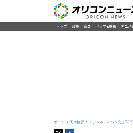
トップ
芸能
音楽
ドラマ&映画
アニメ
ホーム
岡本信彦
デジタルアルバム売上TOP