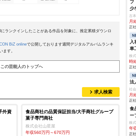
フ
少
古本
月
正社
50にランクインしたことがある作品を対象に、推定累積ダウンロ
N
入
CON BiZ online
で公開しております週間デジタルアルバムランキ
車
ています。
aic
株
時給
この芸能人のトップへ
正社
N
法
社
求人検索
月
正社
食
手外資
食品商社の品質保証担当/大手商社グループ
ー
菓子専門商社
株
株式会社山星屋
年収
年収560万円～670万円
正社