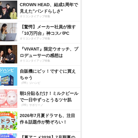
CROWN HEAD、結成1周年で
見えた”バンドらしさ”
オリコンタイアップ特集
【驚愕】メーカー社員が推す
「10万円台」神コスパPC
オリコンタイアップ特集
『VIVANT』限定ウオッチ、プ
ロデューサーの感想は
オリコンタイアップ特集
自販機にピッ！ですぐに買え
ちゃう
（PR）ジハンピ
朝1分貼るだけ！ミルクピール
で一日中ずっとうるツヤ肌
（PR）サボリーノ
2026年7月夏ドラマも、注目
作＆話題作が勢ぞろい！
【夏アニメ2026】7月期夏の