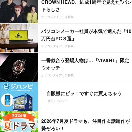
CROWN HEAD、結成1周年で見えた”バン
ドらしさ”
オリコンタイアップ特集
パソコンメーカー社員が本気で選んだ「10
万円台PC３選」
オリコンタイアップ特集
一番似合う登場人物は…『VIVANT』限定
ウオッチ
オリコンタイアップ特集
自販機にピッ！ですぐに買えちゃう
（PR）ジハンピ
2026年7月夏ドラマも、注目作＆話題作が
勢ぞろい！