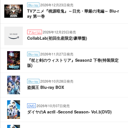
2026年12月23日発売
Blu-ray
TVアニメ『桃源暗鬼』～日光・華厳の滝編～ Blu-r
ay 第一巻
2026年12月23日発売
アルバム
CollabLab(初回生産限定/豪華盤)
2026年11月27日発売
Blu-ray
『杖と剣のウィストリア』Season2 下巻(特装限定
版)
2026年10月28日発売
Blu-ray
盗掘王 Blu-ray BOX
2026年10月07日発売
DVD
ダイヤのA actII -Second Season- Vol.3(DVD)