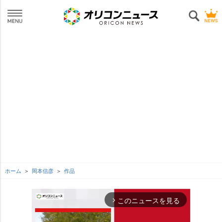
ホーム
岡本信彦
作品
このニュースを見る
arrow_forward_ios