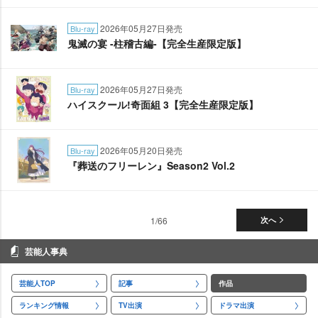
2026年05月27日発売
Blu-ray
鬼滅の宴 -柱稽古編-【完全生産限定版】
2026年05月27日発売
Blu-ray
ハイスクール!奇面組 3【完全生産限定版】
2026年05月20日発売
Blu-ray
『葬送のフリーレン』Season2 Vol.2
1/66
次へ
芸能人事典
芸能人TOP
記事
作品
ランキング情報
TV出演
ドラマ出演