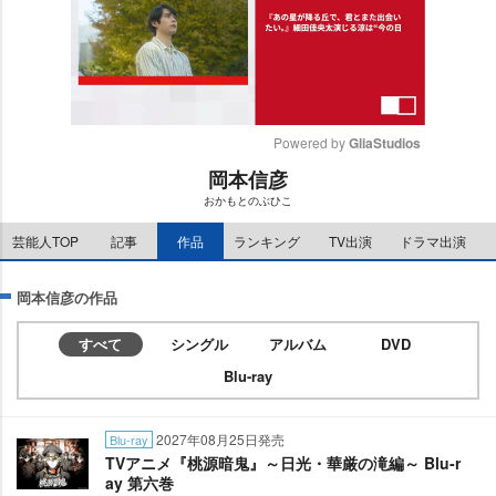
Powered by 
GliaStudios
岡本信彦
M
おかもとのぶひこ
u
t
芸能人TOP
記事
作品
ランキング
TV出演
ドラマ出演
e
岡本信彦の作品
すべて
シングル
アルバム
DVD
Blu-ray
2027年08月25日発売
Blu-ray
TVアニメ『桃源暗鬼』～日光・華厳の滝編～ Blu-r
ay 第六巻