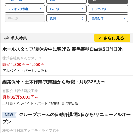
ランキング情報
TV出演
ドラマ出演
CM出演
歌詞
音楽配信
求人特集
さらに見る
ホールスタッフ/夏休み中に稼げる 髪色髪型自由週2日/1日3h
株式会社あきんどスシロー
時給1,200円～1,550円
アルバイト・パート / 大阪府
線路保守・土木作業/異業種から転職・月収32.5万〜
有限会社愛信建設工業
月給32万5,000円～
正社員 / アルバイト・パート / 契約社員 / 愛知県
グループホームの日勤介護/週2日から/リニューアルオー
NEW
プン
株式会社日本アメニティライフ協会