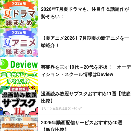
2026年7月夏ドラマも、注目作＆話題作が
勢ぞろい！
【夏アニメ2026】7月期夏の新アニメを一
挙紹介！
芸能界を志す10代～20代を応援！ オーデ
ィション・スクール情報はDeview
漫画読み放題サブスクおすすめ11選【徹底
比較】
オリコン顧客満足度ランキング
2026年動画配信サービスおすすめ40選
【徹底比較】