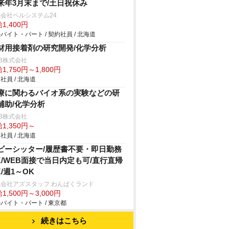
来年3月末まで/土日祝休み
会社ベルシステム24
1,400円
バイト・パート / 契約社員 / 北海道
材用接着剤の研究開発/化学分析
B株式会社
1,750円～1,800円
社員 / 北海道
療に関わるバイオ系の実験などの研
補助/化学分析
B株式会社
1,350円～
社員 / 北海道
ビーシッター/履歴書不要・即日勤務
K/WEB面接で当日内定も可/直行直帰
K/週1～OK
会社アズスタッフ わんぱくランド
1,500円～3,000円
バイト・パート / 東京都
続きはこちら