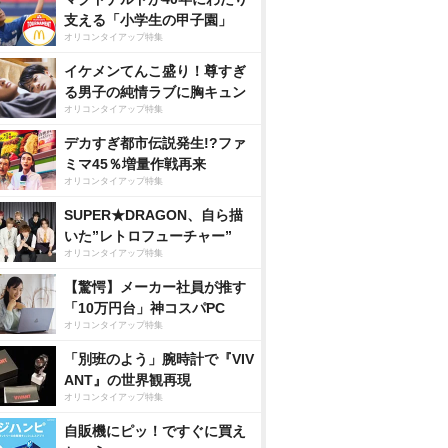
支える「小学生の甲子園」
オリコンタイアップ特集
イケメンてんこ盛り！尊すぎ
る男子の純情ラブに胸キュン
オリコンタイアップ特集
デカすぎ都市伝説発生!?ファ
ミマ45％増量作戦再来
オリコンタイアップ特集
SUPER★DRAGON、自ら描
いた”レトロフューチャー”
オリコンタイアップ特集
【驚愕】メーカー社員が推す
「10万円台」神コスパPC
オリコンタイアップ特集
「別班のよう」腕時計で『VIV
ANT』の世界観再現
オリコンタイアップ特集
自販機にピッ！ですぐに買え