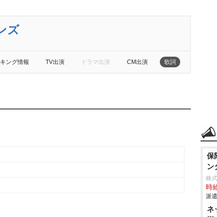
ンズ
キング情報
TV出演
ドラマ出演
CM出演
歌詞
保
ン
株式
時給
派遣
ネ