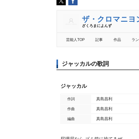
ザ・クロマニヨ
ざくろまによんず
芸能人TOP
記事
作品
ラン
ジャッカルの歌詞
ジャッカル
真島昌利
作詞
真島昌利
作曲
真島昌利
編曲
屁理屈なら ゴミ箱に捨てるぜ