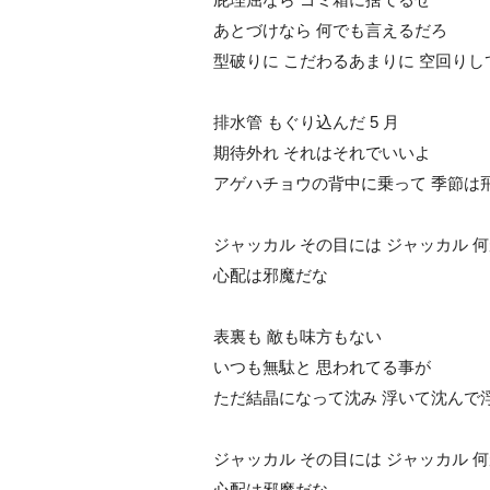
あとづけなら 何でも言えるだろ
型破りに こだわるあまりに 空回りし
排水管 もぐり込んだ 5 月
期待外れ それはそれでいいよ
アゲハチョウの背中に乗って 季節は
ジャッカル その目には ジャッカル 
心配は邪魔だな
表裏も 敵も味方もない
いつも無駄と 思われてる事が
ただ結晶になって沈み 浮いて沈んで
ジャッカル その目には ジャッカル 
心配は邪魔だな