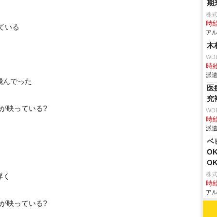
期
株式
時給
ている
アル
木
WD
時給
派遣
飛んでった
医
究
何が映っている?
WD
時給
派遣
ベ
O
O
株式
浮く
時給
アル
何が映っている?