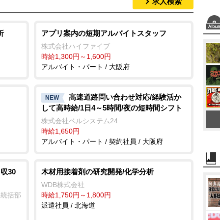
求人検索
M
u
t
析
アプリ案内の短期アルバイトスタッフ
e
株式会社ハイファイブ
時給1,300円～1,600円
アルバイト・パート / 大阪府
高速道路問い合わせ対応/経験活か
NEW
して高時給/1日4～5時間/夜の短時間シフト
株式会社ベルシステム24
時給1,650円
アルバイト・パート / 契約社員 / 大阪府
収30
木材用接着剤の研究開発/化学分析
WDB株式会社
業統括部
時給1,750円～1,800円
派遣社員 / 北海道