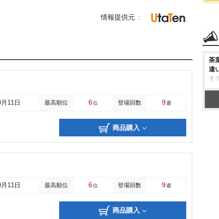
情報提供元
茶
違
オ
6
9
0月11日
最高順位
登場回数
位
週
商品購入
6
9
0月11日
最高順位
登場回数
位
週
商品購入