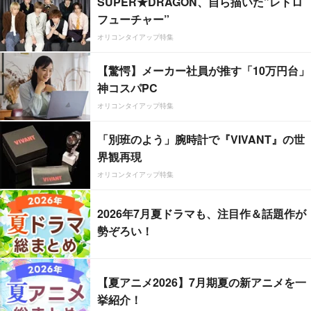
SUPER★DRAGON、自ら描いた”レトロ
フューチャー”
オリコンタイアップ特集
【驚愕】メーカー社員が推す「10万円台」
神コスパPC
オリコンタイアップ特集
「別班のよう」腕時計で『VIVANT』の世
界観再現
オリコンタイアップ特集
2026年7月夏ドラマも、注目作＆話題作が
勢ぞろい！
【夏アニメ2026】7月期夏の新アニメを一
挙紹介！