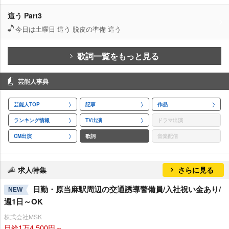
這う Part3
今日は土曜日 這う 脱皮の準備 這う
歌詞一覧をもっと見る
芸能人事典
芸能人TOP
記事
作品
ランキング情報
TV出演
ドラマ出演
CM出演
歌詞
音楽配信
求人特集
さらに見る
日勤・原当麻駅周辺の交通誘導警備員/入社祝い金あり/
NEW
週1日～OK
株式会社MSK
日給1万4,500円～