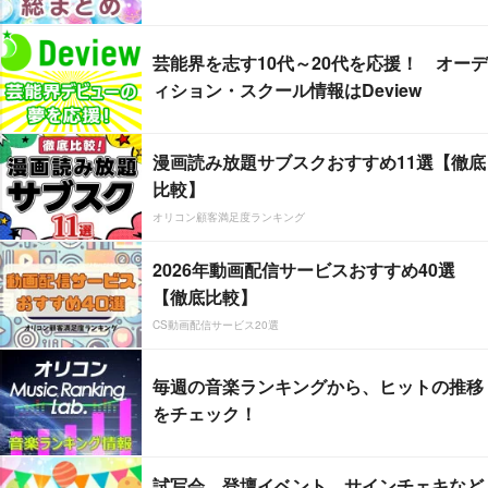
芸能界を志す10代～20代を応援！ オーデ
ィション・スクール情報はDeview
漫画読み放題サブスクおすすめ11選【徹底
比較】
オリコン顧客満足度ランキング
2026年動画配信サービスおすすめ40選
【徹底比較】
CS動画配信サービス20選
毎週の音楽ランキングから、ヒットの推移
をチェック！
試写会、登壇イベント、サインチェキなど