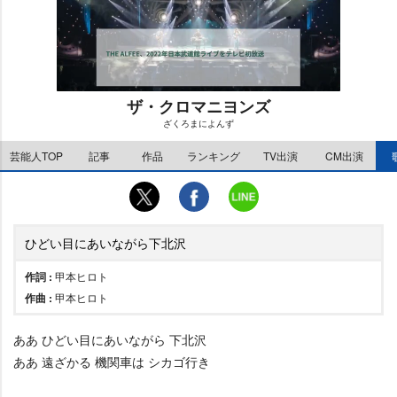
ザ・クロマニヨンズ
ざくろまによんず
M
芸能人TOP
記事
作品
ランキング
TV出演
CM出演
u
t
e
ひどい目にあいながら下北沢
作詞 :
甲本ヒロト
作曲 :
甲本ヒロト
ああ ひどい目にあいながら 下北沢
ああ 遠ざかる 機関車は シカゴ行き