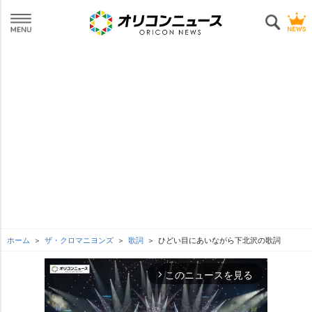
ホーム
ザ・クロマニヨンズ
歌詞
ひどい目にあいながら下北沢の歌詞
このニュースを見る
arrow_forward_ios