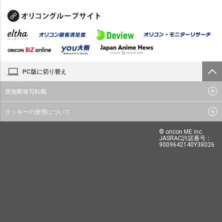
PC版に切り替え
禁無断複写転載
クッキーの使用について
© oricon ME inc.
JASRAC許諾番号：
9009642140Y38026