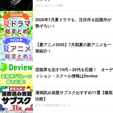
オリコンタイアップ特集
2026年7月夏ドラマも、注目作＆話題作が
勢ぞろい！
【夏アニメ2026】7月期夏の新アニメを一
挙紹介！
芸能界を志す10代～20代を応援！ オーデ
ィション・スクール情報はDeview
漫画読み放題サブスクおすすめ11選【徹底
比較】
オリコン顧客満足度ランキング