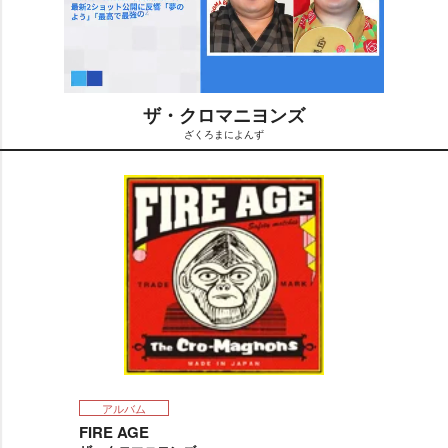
ザ・クロマニヨンズ
ざくろまによんず
M
u
t
e
アルバム
FIRE AGE