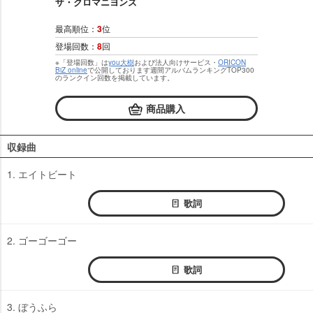
ザ・クロマニヨンズ
最高順位：
3
位
登場回数：
8
回
※「登場回数」は
you大樹
および法人向けサービス・
ORICON
BiZ online
で公開しております週間アルバムランキングTOP300
のランクイン回数を掲載しています。
商品購入
収録曲
1. エイトビート
歌詞
2. ゴーゴーゴー
歌詞
3. ぼうふら