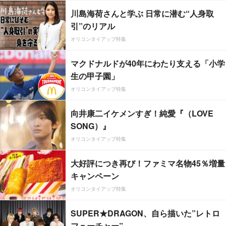
川島海荷さんと学ぶ 日常に潜む“人身取
引”のリアル
オリコンタイアップ特集
マクドナルドが40年にわたり支える「小学
生の甲子園」
オリコンタイアップ特集
向井康二イケメンすぎ！純愛『（LOVE
SONG）』
オリコンタイアップ特集
大好評につき再び！ファミマ名物45％増量
キャンペーン
オリコンタイアップ特集
SUPER★DRAGON、自ら描いた”レトロ
フューチャー”