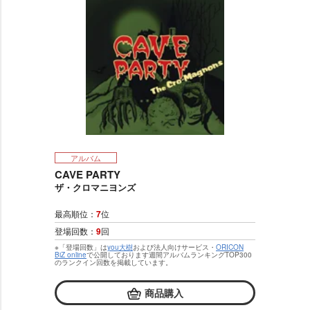
アルバム
CAVE PARTY
ザ・クロマニヨンズ
最高順位：
7
位
登場回数：
9
回
※「登場回数」は
you大樹
および法人向けサービス・
ORICON
BiZ online
で公開しております週間アルバムランキングTOP300
のランクイン回数を掲載しています。
商品購入