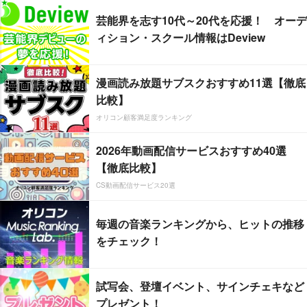
芸能界を志す10代～20代を応援！ オーデ
ィション・スクール情報はDeview
漫画読み放題サブスクおすすめ11選【徹底
比較】
オリコン顧客満足度ランキング
2026年動画配信サービスおすすめ40選
【徹底比較】
CS動画配信サービス20選
毎週の音楽ランキングから、ヒットの推移
をチェック！
試写会、登壇イベント、サインチェキなど
プレゼント！