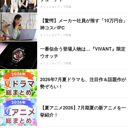
オリコンタイアップ特集
【驚愕】メーカー社員が推す「10万円台」
神コスパPC
オリコンタイアップ特集
一番似合う登場人物は…『VIVANT』限定
ウオッチ
オリコンタイアップ特集
2026年7月夏ドラマも、注目作＆話題作が
勢ぞろい！
【夏アニメ2026】7月期夏の新アニメを一
挙紹介！