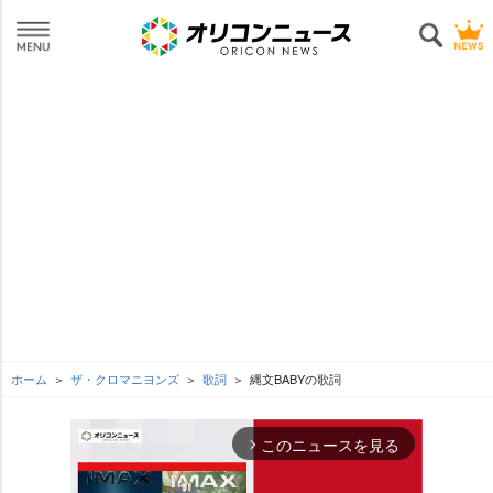
ホーム
ザ・クロマニヨンズ
歌詞
縄文BABYの歌詞
このニュースを見る
arrow_forward_ios