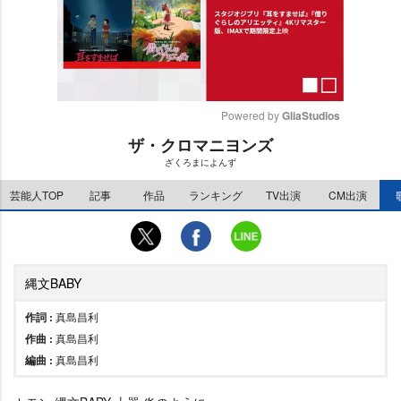
Powered by 
GliaStudios
ザ・クロマニヨンズ
M
ざくろまによんず
u
t
芸能人TOP
記事
作品
ランキング
TV出演
CM出演
e
縄文BABY
作詞 :
真島昌利
作曲 :
真島昌利
編曲 :
真島昌利