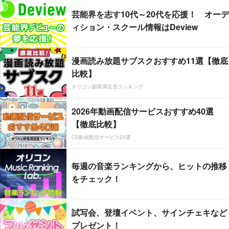
芸能界を志す10代～20代を応援！ オーデ
ィション・スクール情報はDeview
漫画読み放題サブスクおすすめ11選【徹底
比較】
オリコン顧客満足度ランキング
2026年動画配信サービスおすすめ40選
【徹底比較】
CS動画配信サービス20選
毎週の音楽ランキングから、ヒットの推移
をチェック！
試写会、登壇イベント、サインチェキなど
プレゼント！