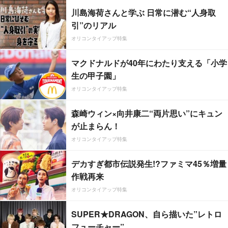
川島海荷さんと学ぶ 日常に潜む“人身取
引”のリアル
オリコンタイアップ特集
マクドナルドが40年にわたり支える「小学
生の甲子園」
オリコンタイアップ特集
森崎ウィン×向井康二“両片思い”にキュン
が止まらん！
オリコンタイアップ特集
デカすぎ都市伝説発生!?ファミマ45％増量
作戦再来
オリコンタイアップ特集
SUPER★DRAGON、自ら描いた”レトロ
フューチャー”