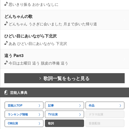
思いきり振る おかまいなしに
どんちゃんの歌
どんちゃん うさぎに会いました 月まで歩いた帰り道
ひどい目にあいながら下北沢
ああ ひどい目にあいながら 下北沢
這う Part3
今日は土曜日 這う 脱皮の準備 這う
歌詞一覧をもっと見る
芸能人事典
芸能人TOP
記事
作品
ランキング情報
TV出演
ドラマ出演
CM出演
歌詞
音楽配信