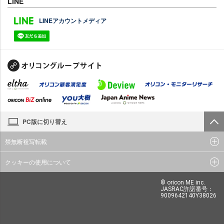
LINE
LINEアカウントメディア
PC版に切り替え
禁無断複写転載
クッキーの使用について
© oricon ME inc.
JASRAC許諾番号：
9009642140Y38026