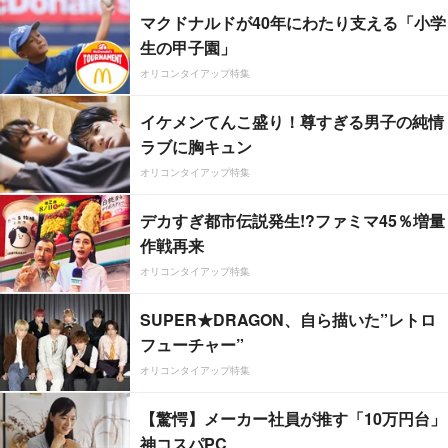
マクドナルドが40年にわたり支える「小学
生の甲子園」
オリコンタイアップ特集
イケメンてんこ盛り！尊すぎる男子の純情
ラブに胸キュン
オリコンタイアップ特集
デカすぎ都市伝説発生!?ファミマ45％増量
作戦再来
オリコンタイアップ特集
SUPER★DRAGON、自ら描いた”レトロ
フューチャー”
オリコンタイアップ特集
【驚愕】メーカー社員が推す「10万円台」
神コスパPC