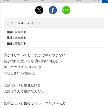
ジェームス・ディーン
作詞 :
真島昌利
作曲 :
真島昌利
編曲 :
真島昌利
風が凍りついても こだまは鳴りやまない
花が枯れて散っても 夏の匂い消えない
ボンゴのリズム スパイダー
カビくさい 階段の上
人類はわりと最低だけど
人類はてんで最高なんだぜ
光をビュンと集め ジェットエンジン点火