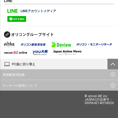
LINE
LINEアカウントメディア
PC版に切り替え
禁無断複写転載
クッキーの使用について
© oricon ME inc.
JASRAC許諾番号：
9009642140Y38026