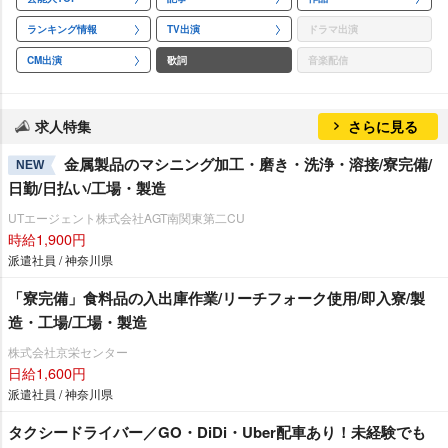
ランキング情報
TV出演
ドラマ出演
CM出演
歌詞
音楽配信
求人特集
さらに見る
金属製品のマシニング加工・磨き・洗浄・溶接/寮完備/
NEW
日勤/日払い/工場・製造
UTエージェント株式会社AGT南関東第二CU
時給1,900円
派遣社員 / 神奈川県
「寮完備」食料品の入出庫作業/リーチフォーク使用/即入寮/製
造・工場/工場・製造
株式会社京栄センター
日給1,600円
派遣社員 / 神奈川県
タクシードライバー／GO・DiDi・Uber配車あり！未経験でも