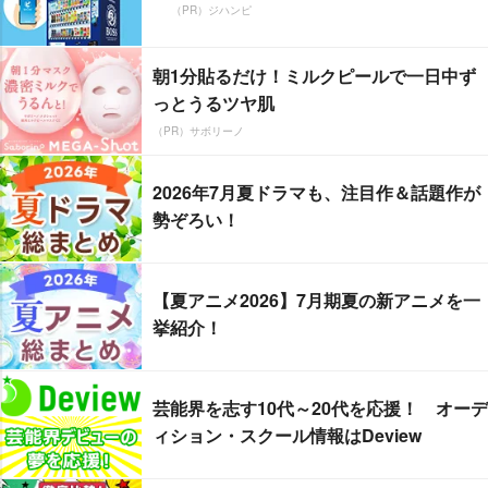
（PR）ジハンピ
朝1分貼るだけ！ミルクピールで一日中ず
っとうるツヤ肌
（PR）サボリーノ
2026年7月夏ドラマも、注目作＆話題作が
勢ぞろい！
【夏アニメ2026】7月期夏の新アニメを一
挙紹介！
芸能界を志す10代～20代を応援！ オーデ
ィション・スクール情報はDeview