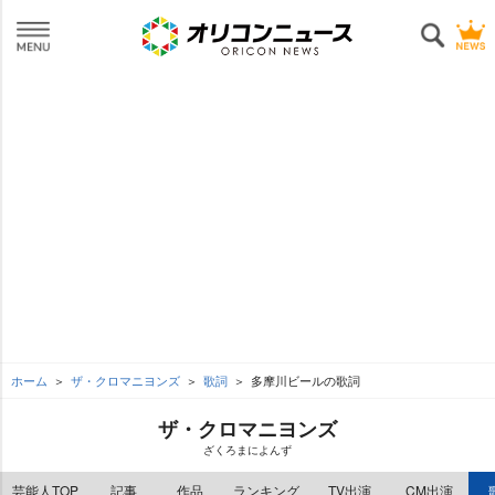
ホーム
ザ・クロマニヨンズ
歌詞
多摩川ビールの歌詞
ザ・クロマニヨンズ
ざくろまによんず
芸能人TOP
記事
作品
ランキング
TV出演
CM出演