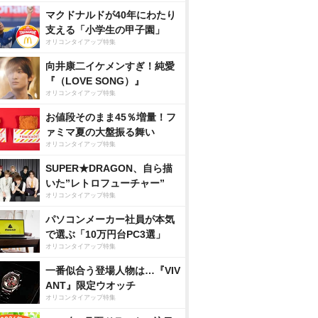
マクドナルドが40年にわたり
支える「小学生の甲子園」
オリコンタイアップ特集
向井康二イケメンすぎ！純愛
『（LOVE SONG）』
オリコンタイアップ特集
お値段そのまま45％増量！フ
ァミマ夏の大盤振る舞い
オリコンタイアップ特集
SUPER★DRAGON、自ら描
いた”レトロフューチャー”
オリコンタイアップ特集
パソコンメーカー社員が本気
で選ぶ「10万円台PC3選」
オリコンタイアップ特集
一番似合う登場人物は…『VIV
ANT』限定ウオッチ
オリコンタイアップ特集