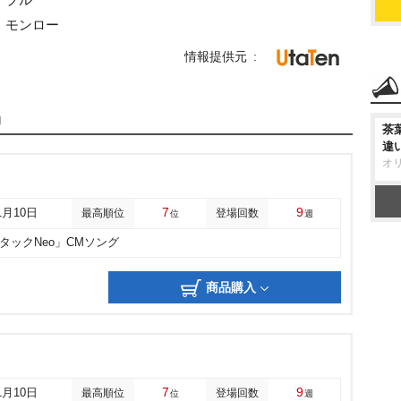
・モンロー
情報提供元
品
茶
違
オ
7
9
1月10日
最高順位
登場回数
位
週
タックNeo」CMソング
商品購入
7
9
1月10日
最高順位
登場回数
位
週