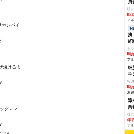
員
建デ
時給
アル
リカンパイ
N
務
経
ド
ト
時給
アル
ザ焼けるよ
細
学
WD
プ
時給
派遣
障
業
ビッグママ
株
年収
プ
アル
イブル