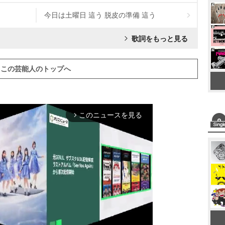
今日は土曜日 這う 脱皮の準備 這う
歌詞をもっと見る
この芸能人のトップへ
このニュースを見る
arrow_forward_ios