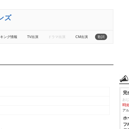
ンズ
キング情報
TV出演
ドラマ出演
CM出演
歌詞
完
お
時給
アル
ホ
フ
ル