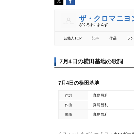
ザ・クロマニヨ
ざくろまによんず
芸能人TOP
記事
作品
ラン
7月4日の横田基地の歌詞
7月4日の横田基地
真島昌利
作詞
真島昌利
作曲
真島昌利
編曲
ミス・エレキギター ミス・カウガー