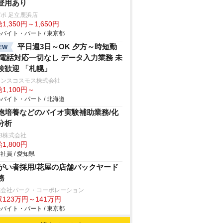
登用あり
ポ 足立鹿浜店
1,350円～1,650円
バイト・パート / 東京都
平日週3日～OK 夕方～時短勤
EW
 電話対応一切なし データ入力業務 未
験歓迎 「札幌」
ランスコスモス株式会社
1,100円～
バイト・パート / 北海道
胞培養などのバイオ実験補助業務/化
分析
B株式会社
1,800円
社員 / 愛知県
がい者採用/花屋の店舗バックヤード
務
式会社パーク・コーポレーション
123万円～141万円
バイト・パート / 東京都