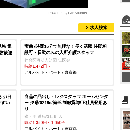
Powered by 
GliaStudios
求人検索
M
u
t
務 電
実働7時間15分で無理なく長く活躍!時間相
談可・日勤のみの入所介護スタッフ
経験歓迎
e
社会医療法人財団 仁医会
時給1,472円～
アルバイト・パート / 東京都
あり/日
商品の品出し・レジスタッフ ホームセンタ
やすい
ー 夕勤/0218c/簡単/制服貸与/正社員登用あ
り
建デポ 練馬春日町店
時給1,350円～1,650円
アルバイト・パート / 東京都