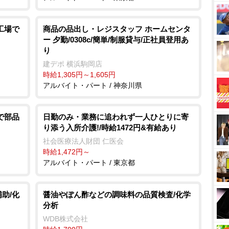
工場で
商品の品出し・レジスタッフ ホームセンタ
ー 夕勤/0308c/簡単/制服貸与/正社員登用あ
り
建デポ 横浜駒岡店
時給1,305円～1,605円
アルバイト・パート / 神奈川県
で部品
日勤のみ・業務に追われず一人ひとりに寄
り添う入所介護!/時給1472円&有給あり
社会医療法人財団 仁医会
時給1,472円～
アルバイト・パート / 東京都
助/化
醤油やぽん酢などの調味料の品質検査/化学
分析
WDB株式会社