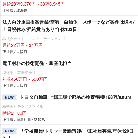
月給28万9,370円～33万6,945円
正社員 / 北海道
法人向け企画提案営業/空港・自治体・スポーツなど案件は様々/
土日祝休み/昇給賞与あり/年休122日
株式会社ヒト・コミュニケーションズ
月給22万円～34万円
正社員 / 大阪府
電子材料の技術開発・量産化担当
堺化学工業株式会社
年収450万円～550万円
正社員 / 大阪府
トヨタ自動車 上郷工場で部品の検査/特典168万/tutumi
NEW
株式会社テクノスマイル
時給2,100円
正社員 / 派遣社員 / 愛知県
「学校職員/トリマー常勤講師/」/正社員募集/年休120日
NEW