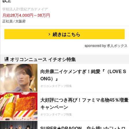
以上
学校法人21世紀アカデメイア
月給28万4,000円～38万円
正社員 / 大阪府
続きはこちら
sponsored by 求人ボックス
オリコンニュース イチオシ特集
向井康二イケメンすぎ！純愛『（LOVE S
ONG）』
オリコンタイアップ特集
大好評につき再び！ファミマ名物45％増量
キャンペーン
オリコンタイアップ特集
SUPER★DRAGON、自ら描いた”レトロ