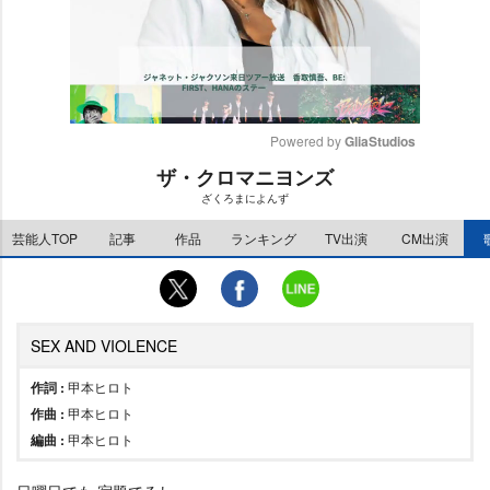
Powered by 
GliaStudios
ザ・クロマニヨンズ
M
ざくろまによんず
u
t
芸能人TOP
記事
作品
ランキング
TV出演
CM出演
e
SEX AND VIOLENCE
作詞 :
甲本ヒロト
作曲 :
甲本ヒロト
編曲 :
甲本ヒロト