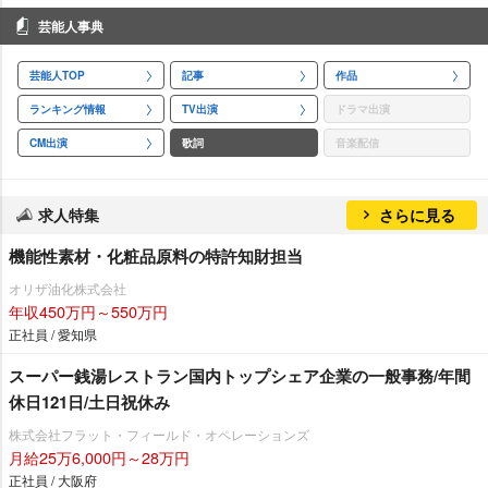
芸能人事典
芸能人TOP
記事
作品
ランキング情報
TV出演
ドラマ出演
CM出演
歌詞
音楽配信
求人特集
さらに見る
機能性素材・化粧品原料の特許知財担当
オリザ油化株式会社
年収450万円～550万円
正社員 / 愛知県
スーパー銭湯レストラン国内トップシェア企業の一般事務/年間
休日121日/土日祝休み
株式会社フラット・フィールド・オペレーションズ
月給25万6,000円～28万円
正社員 / 大阪府