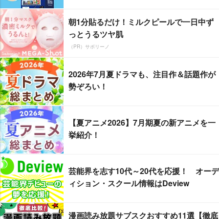
朝1分貼るだけ！ミルクピールで一日中ず
っとうるツヤ肌
（PR）サボリーノ
2026年7月夏ドラマも、注目作＆話題作が
勢ぞろい！
【夏アニメ2026】7月期夏の新アニメを一
挙紹介！
芸能界を志す10代～20代を応援！ オーデ
ィション・スクール情報はDeview
漫画読み放題サブスクおすすめ11選【徹底