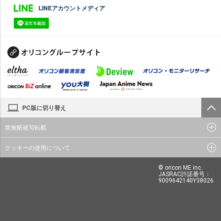
LINEアカウントメディア
PC版に切り替え
禁無断複写転載
クッキーの使用について
© oricon ME inc.
JASRAC許諾番号：
9009642140Y38026