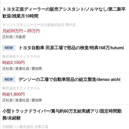
トヨタ正規ディーラーの販売アシスタント/ノルマなし/第二新卒
歓迎/残業月10時間
ネッツトヨタニューリー北大阪株式会社 豊中店
月給20万円～25万円
正社員 / 大阪府
トヨタ自動車 田原工場で部品の検査/特典168万/tutumi
NEW
株式会社テクノスマイル
時給2,100円
正社員 / 派遣社員 / 愛知県
デンソーの工場で自動車部品の組立製造/denso aichi
NEW
株式会社テクノスマイル
時給1,800円
正社員 / 派遣社員 / 愛知県
小型トラックドライバー/賞与約60万支給実績アリ/固定時間勤
務/未経験
日糧製パン株式会社 月寒工場