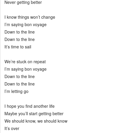
Never getting better
I know things won’t change
I’m saying bon voyage
Down to the line
Down to the line
It’s time to sail
We’re stuck on repeat
I’m saying bon voyage
Down to the line
Down to the line
I’m letting go
I hope you find another life
Maybe you’ll start getting better
We should know, we should know
It’s over