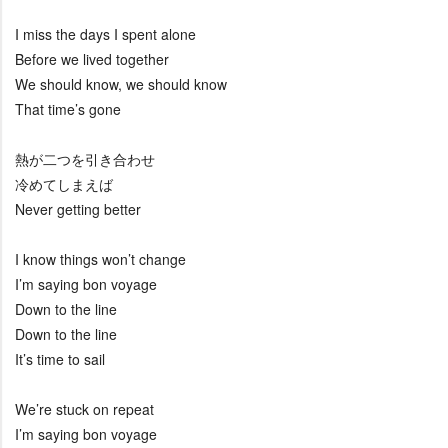
I miss the days I spent alone
Before we lived together
We should know, we should know
That time’s gone
熱が二つを引き合わせ
冷めてしまえば
Never getting better
I know things won’t change
I’m saying bon voyage
Down to the line
Down to the line
It’s time to sail
We’re stuck on repeat
I’m saying bon voyage