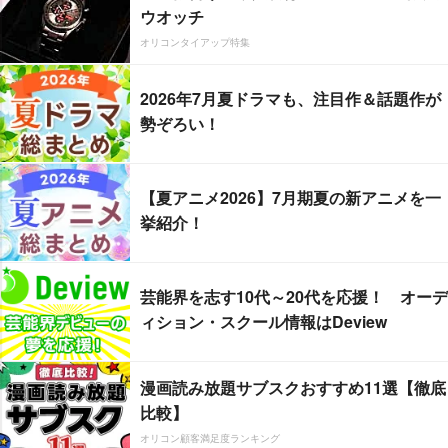
ウオッチ
オリコンタイアップ特集
2026年7月夏ドラマも、注目作＆話題作が
勢ぞろい！
【夏アニメ2026】7月期夏の新アニメを一
挙紹介！
芸能界を志す10代～20代を応援！ オーデ
ィション・スクール情報はDeview
漫画読み放題サブスクおすすめ11選【徹底
比較】
オリコン顧客満足度ランキング