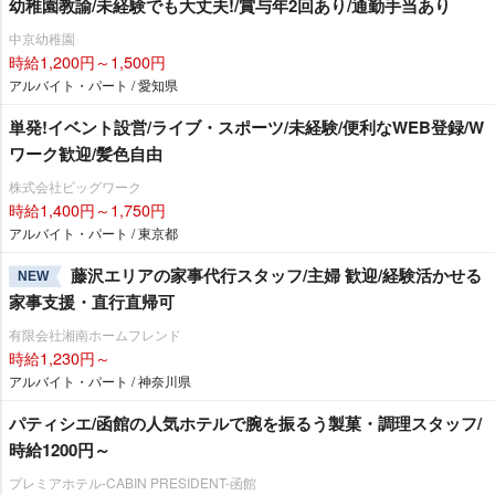
幼稚園教諭/未経験でも大丈夫!/賞与年2回あり/通勤手当あり
中京幼稚園
時給1,200円～1,500円
アルバイト・パート / 愛知県
単発!イベント設営/ライブ・スポーツ/未経験/便利なWEB登録/W
ワーク歓迎/髪色自由
株式会社ビッグワーク
時給1,400円～1,750円
アルバイト・パート / 東京都
藤沢エリアの家事代行スタッフ/主婦 歓迎/経験活かせる
NEW
家事支援・直行直帰可
有限会社湘南ホームフレンド
時給1,230円～
アルバイト・パート / 神奈川県
パティシエ/函館の人気ホテルで腕を振るう製菓・調理スタッフ/
時給1200円～
プレミアホテル-CABIN PRESIDENT-函館