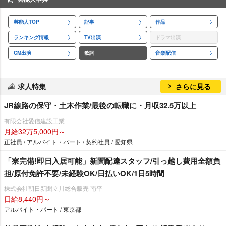
芸能人TOP
記事
作品
ランキング情報
TV出演
ドラマ出演
CM出演
歌詞
音楽配信
求人特集
さらに見る
JR線路の保守・土木作業/最後の転職に・月収32.5万以上
有限会社愛信建設工業
月給32万5,000円～
正社員 / アルバイト・パート / 契約社員 / 愛知県
「寮完備!即日入居可能」新聞配達スタッフ/引っ越し費用全額負
担/原付免許不要/未経験OK/日払いOK/1日5時間
株式会社朝日新聞立川総合販売 南平
日給8,440円～
アルバイト・パート / 東京都