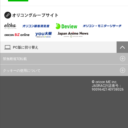
PC版に切り替え
禁無断複写転載
クッキーの使用について
© oricon ME inc.
JASRAC許諾番号：
9009642140Y38026