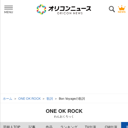
ホーム
ONE OK ROCK
歌詞
Bon Voyageの歌詞
ONE OK ROCK
わんおくろっく
芸能人TOP
記事
作品
ランキング
TV出演
CM出演