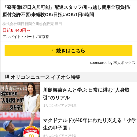
「寮完備!即日入居可能」配達スタッフ/引っ越し費用全額負担/
原付免許不要/未経験OK/日払いOK/1日5時間
株式会社朝日新聞立川総合販売 豊田
日給8,440円～
アルバイト・パート / 東京都
続きはこちら
sponsored by 求人ボックス
オリコンニュース イチオシ特集
川島海荷さんと学ぶ 日常に潜む“人身取
引”のリアル
オリコンタイアップ特集
マクドナルドが40年にわたり支える「小学
生の甲子園」
オリコンタイアップ特集