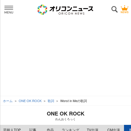
ホーム
ONE OK ROCK
歌詞
Worst in Meの歌詞
ONE OK ROCK
わんおくろっく
芸能人TOP
記事
作品
ランキング
TV出演
CM出演