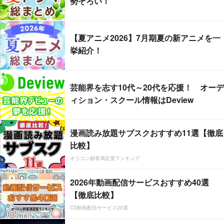
勢ぞろい！
【夏アニメ2026】7月期夏の新アニメを一
挙紹介！
芸能界を志す10代～20代を応援！ オーデ
ィション・スクール情報はDeview
漫画読み放題サブスクおすすめ11選【徹底
比較】
オリコン顧客満足度ランキング
2026年動画配信サービスおすすめ40選
【徹底比較】
CS動画配信サービス20選