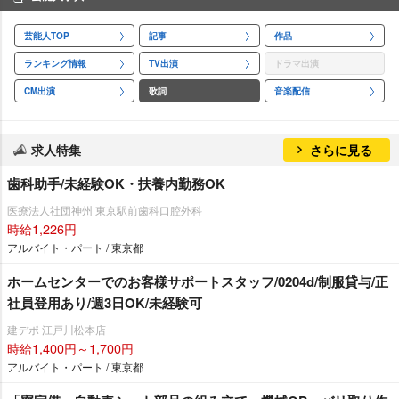
芸能人TOP
記事
作品
ランキング情報
TV出演
ドラマ出演
CM出演
歌詞
音楽配信
求人特集
さらに見る
歯科助手/未経験OK・扶養内勤務OK
医療法人社団神州 東京駅前歯科口腔外科
時給1,226円
アルバイト・パート / 東京都
ホームセンターでのお客様サポートスタッフ/0204d/制服貸与/正
社員登用あり/週3日OK/未経験可
建デポ 江戸川松本店
時給1,400円～1,700円
アルバイト・パート / 東京都