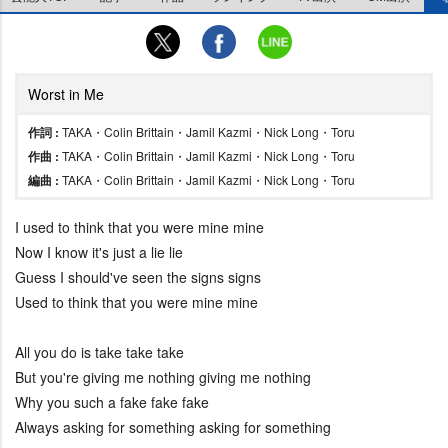
Worst in Me
作詞 :
TAKA・Colin Brittain・Jamil Kazmi・Nick Long・Toru
作曲 :
TAKA・Colin Brittain・Jamil Kazmi・Nick Long・Toru
編曲 :
TAKA・Colin Brittain・Jamil Kazmi・Nick Long・Toru
I used to think that you were mine mine
Now I know it's just a lie lie
Guess I should've seen the signs signs
Used to think that you were mine mine
All you do is take take take
But you're giving me nothing giving me nothing
Why you such a fake fake fake
Always asking for something asking for something